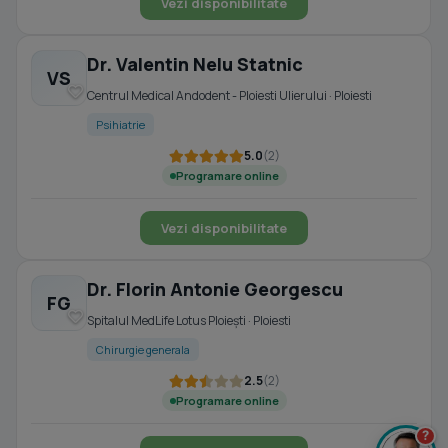
Vezi disponibilitate
Dr. Valentin Nelu Statnic
VS
Centrul Medical Andodent - Ploiesti Ulierului · Ploiesti
Psihiatrie
5.0
(2)
Programare online
Vezi disponibilitate
Dr. Florin Antonie Georgescu
FG
Spitalul MedLife Lotus Ploiești · Ploiesti
Chirurgie generala
2.5
(2)
Programare online
?