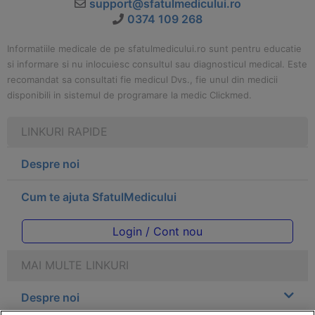
support@sfatulmedicului.ro
0374 109 268
Informatiile medicale de pe sfatulmedicului.ro sunt pentru educatie
si informare si nu inlocuiesc consultul sau diagnosticul medical. Este
recomandat sa consultati fie medicul Dvs., fie unul din medicii
disponibili in sistemul de programare la medic Clickmed.
LINKURI RAPIDE
Despre noi
Cum te ajuta SfatulMedicului
Login / Cont nou
MAI MULTE LINKURI
Despre noi