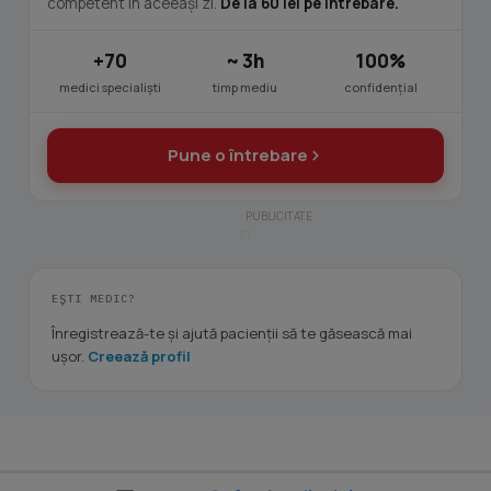
competent în aceeași zi.
De la 60 lei pe întrebare.
+70
~ 3h
100%
medici specialiști
timp mediu
confidențial
Pune o întrebare
EȘTI MEDIC?
Înregistrează-te și ajută pacienții să te găsească mai
ușor.
Creează profil