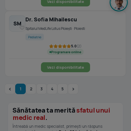
Vezi disponibilitate
Dr. Sofia Mihailescu
SM
Spitalul MedLife Lotus Ploiești · Ploiesti
Pediatrie
5.0
(2)
Programare online
Vezi disponibilitate
1
2
3
4
5
Sănătatea ta merită
sfatul unui
medic real
.
Întreabă un medic specialist, primești un răspuns