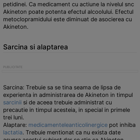
petidinei. Ca medicament cu actiune la nivelul snc
Akineton poate potenta efectul alcoolului. Efectul
metoclopramidului este diminuat de asocierea cu
Akineton.
Sarcina si alaptarea
Sarcina: Trebuie sa se tina seama de lipsa de
experienta in administrarea de Akineton in timpul
sarcinii
si de aceea trebuie administrat cu
precautie in timpul acesteia, in special in primele
trei luni.
Alaptare:
medicamentele
anticolinergice
pot inhiba
lactatia
. Trebuie mentionat ca nu exista date
asupra acestui subiect dar se stie ca Akineton