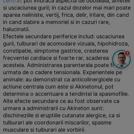
central
: pot imbraca aspectul de oboseala, ameteli
si uscaciunea gurii; in cazul dozelor mai mari poate
aparea neliniste, vertij, frica, delir, iritare, din cand
in cand slabire a memoriei si in cazuri rare,
halucinatii.
Efectele secundare periferice includ: uscaciunea
gurii, tulburari de acomodare vizuala, hipohidroza,
constipatie, simptome gastrice, cresterea
?
frecventei cardiace si foarte rar, scaderea
acesteia. Administrarea parenterala poate fi
urmata de o cadere tensionala. Experientele pe
animale: au demonstrat ca anticolinergicele cu
actiune centrala cum este si Akinetonul, pot
determina o accentuare a tendintei la spasmofilie.
Alte efecte secundare ce au fost observate ca
urmare a administrarii cu Akineton sunt:
dischineziile si eruptiile cutanate alergice, ca si
tulburari ale coordonarii miscarilor, spasme
musculare si tulburari ale vorbirii.