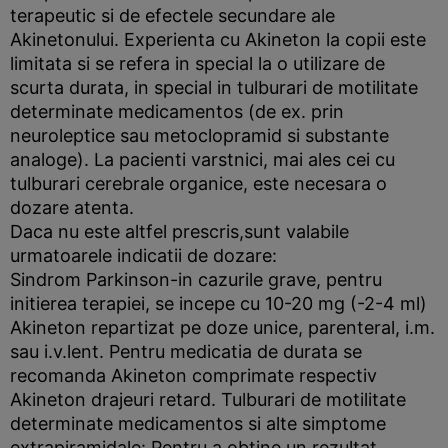
terapeutic si de efectele secundare ale
Akinetonului. Experienta cu Akineton la copii este
limitata si se refera in special la o utilizare de
scurta durata, in special in tulburari de motilitate
determinate medicamentos (de ex. prin
neuroleptice sau metoclopramid si substante
analoge). La pacienti varstnici, mai ales cei cu
tulburari cerebrale organice, este necesara o
dozare atenta.
Daca nu este altfel prescris,sunt valabile
urmatoarele indicatii de dozare:
Sindrom Parkinson-in cazurile grave, pentru
initierea terapiei, se incepe cu 10-20 mg (-2-4 ml)
Akineton repartizat pe doze unice, parenteral, i.m.
sau i.v.lent. Pentru medicatia de durata se
recomanda Akineton comprimate respectiv
Akineton drajeuri retard. Tulburari de motilitate
determinate medicamentos si alte simptome
extrapiramidale: Pentru a obtine un rezultat