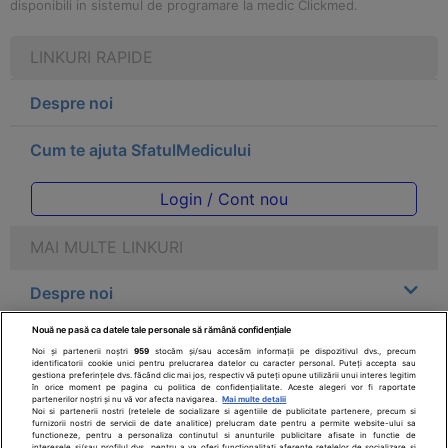
disponibili in sistemul de programare la medic Clickmed.
LINKURI RAPIDE
Despre noi
Cum te ajuta SfatulMedicului
Login / Cont nou
MAI MULTE LINKURI
Despre noi
Nouă ne pasă ca datele tale personale să rămână confidențiale
Legal
Noi și partenerii noștri
959
stocăm și/sau accesăm informații pe dispozitivul dvs., precum
identificatorii cookie unici pentru prelucrarea datelor cu caracter personal. Puteți accepta sau
gestiona preferințele dvs. făcând clic mai jos, respectiv vă puteți opune utilizării unui interes legitim
Drepturile consumatorului
în orice moment pe pagina cu politica de confidențialitate. Aceste alegeri vor fi raportate
partenerilor noștri și nu vă vor afecta navigarea.
Mai multe detalii
Noi si partenerii nostri (retelele de socializare si agentiile de publicitate partenere, precum si
furnizorii nostri de servicii de date analitice) prelucram date pentru a permite website-ului sa
Parteneri
functioneze, pentru a personaliza continutul si anunturile publicitare afisate in functie de
interesele si/sau profilul dvs., pentru a va oferi functionalitati aferente retelelor de socializare si