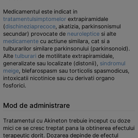
Medicamentul este indicat in
tratamentul
simptomelor
extrapiramidale
(
dischinezia
precoce
, akatizia, parkinsonismul
secundar) provocate de
neuroleptice
si alte
medicamente
cu actiune similara, cat si a
tulburarilor similare parkinsonului (parkinsonoid).
Alte
tulburari
de motilitate extrapiramidale,
generalizate sau localizate (distonii),
sindromul
meige
, blefarospasm sau torticolis spasmodicus,
intoxicatii nicotinice sau cu derivati organo
fosforici.
Mod de administrare
Tratamentul cu Akineton trebuie inceput cu doze
mici ce se cresc treptat pana la obtinerea efectului
terapeutic dorit. Dozarea depinde de efectul