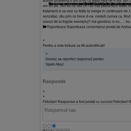
aceasi problema o am si eu cu fetita mea de 6 ani. din ca
Vreau sa primesc toate notificarile legate de acea
Vreau sa primesc notificari cu privire la acest ra
Nu vreau sa primesc notificari legate de acest r
vre-un pic. nici eu nu stiu ce i-as mai putea face fetitei
tratament si sa vezi ca fetita ta merge in continuare de 15
senzatia). stiu prin ce trece d-na. credeti cumva ca, fiin
uneori de la frig(de exemplu)? ma gandesc si eu...... nu 
Raporteaza
Raporteaza comentariul postat de Aisha
×
Pentru a vota trebuie sa fiti autentificati!
×
Doresc sa raportez raspunsul pentru:
Spam
Abuz
Raspunde
×
×
Felicitari! Raspunsul a fost postat cu succes!
Felicitari!