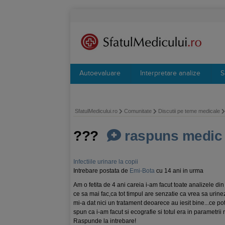
Autoevaluare
Interpretare analize
S
SfatulMedicului.ro
Comunitate
Discutii pe teme medicale
???
raspuns medic
Infectiile urinare la copii
Intrebare postata de
Emi-Bota
cu 14 ani in urma
Am o fetita de 4 ani careia i-am facut toate analizele din u
ce sa mai fac,ca tot timpul are senzatie ca vrea sa urine
mi-a dat nici un tratament deoarece au iesit bine...ce po
spun ca i-am facut si ecografie si totul era in parametri
Raspunde la intrebare!