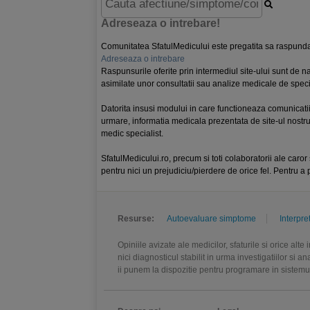
Adreseaza o intrebare!
Comunitatea SfatulMedicului este pregatita sa raspunda 
Adreseaza o intrebare
Raspunsurile oferite prin intermediul site-ului sunt de nat
asimilate unor consultatii sau analize medicale de specia
Datorita insusi modului in care functioneaza comunicatii
urmare, informatia medicala prezentata de site-ul nostru
medic specialist.
SfatulMedicului.ro, precum si toti colaboratorii ale caror 
pentru nici un prejudiciu/pierdere de orice fel. Pentru a p
Resurse:
Autoevaluare simptome
Interpre
Opiniile avizate ale medicilor, sfaturile si orice alt
nici diagnosticul stabilit in urma investigatiilor si 
ii punem la dispozitie pentru programare in sistem