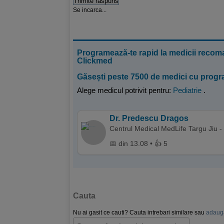
Se incarca...
Programează-te rapid la medicii recoma
Clickmed
Găsești peste 7500 de medici cu progr
Alege medicul potrivit pentru:
Pediatrie
.
Dr. Predescu Dragos
Centrul Medical MedLife Targu Jiu -
📅 din 13.08 • 👍 5
Cauta
Nu ai gasit ce cauti? Cauta intrebari similare sau
adauga