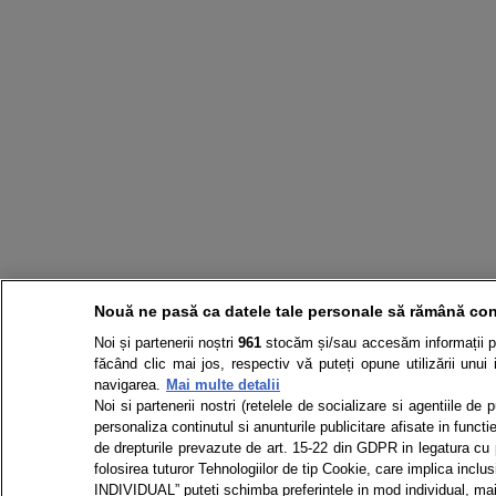
Nouă ne pasă ca datele tale personale să rămână con
Noi și partenerii noștri
961
stocăm și/sau accesăm informații pe 
făcând clic mai jos, respectiv vă puteți opune utilizării unui 
navigarea.
Mai multe detalii
Noi si partenerii nostri (retelele de socializare si agentiile de
personaliza continutul si anunturile publicitare afisate in functie
de drepturile prevazute de art. 15-22 din GDPR in legatura cu p
folosirea tuturor Tehnologiilor de tip Cookie, care implica in
INDIVIDUAL” puteti schimba preferintele in mod individual, mai 