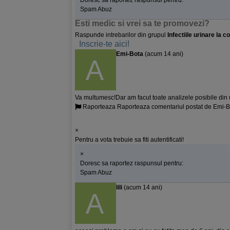
Doresc sa raportez raspunsul pentru:
Spam
Abuz
Esti medic si vrei sa te promovezi?
Raspunde intrebarilor din grupul
Infectiile urinare la co
Inscrie-te aici!
Emi-Bota
(acum 14 ani)
Va multumesc!Dar am facut toate analizele posibile din ur
Raporteaza
Raporteaza comentariul postat de Emi-B
×
Pentru a vota trebuie sa fiti autentificati!
×
Doresc sa raportez raspunsul pentru:
Spam
Abuz
lili
(acum 14 ani)