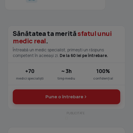
Sănătatea ta merită
sfatul unui
medic real
.
Întreabă un medic specialist, primești un răspuns
competent în aceeași zi.
De la 60 lei pe întrebare.
+70
~ 3h
100%
medici specialiști
timp mediu
confidențial
Pune o întrebare