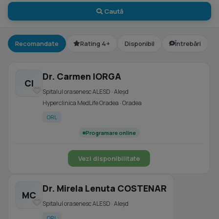
Caută
Recomandate
Rating 4+
Disponibil
Întrebări
Dr. Carmen IORGA
CI
Spitalul orasenesc ALESD · Aleşd
Hyperclinica MedLife Oradea · Oradea
ORL
Programare online
Vezi disponibilitate
Dr. Mirela Lenuta COSTENAR
MC
Spitalul orasenesc ALESD · Aleşd
ORL