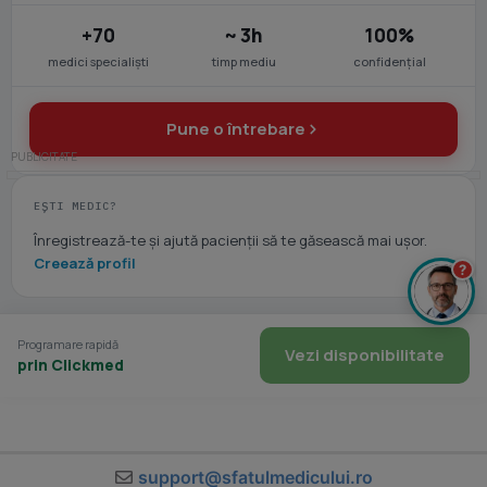
+70
~ 3h
100%
medici specialiști
timp mediu
confidențial
Pune o întrebare
EȘTI MEDIC?
Înregistrează-te și ajută pacienții să te găsească mai ușor.
Creează profil
?
Programare rapidă
Vezi disponibilitate
prin Clickmed
support@sfatulmedicului.ro