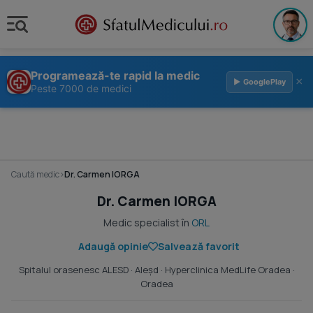
Programează-te rapid la medic
×
▶ GooglePlay
Peste 7000 de medici
Caută medic
›
Dr. Carmen IORGA
Dr. Carmen IORGA
Medic specialist în
ORL
Adaugă opinie
Salvează favorit
Spitalul orasenesc ALESD
· Aleşd ·
Hyperclinica MedLife Oradea
·
Oradea