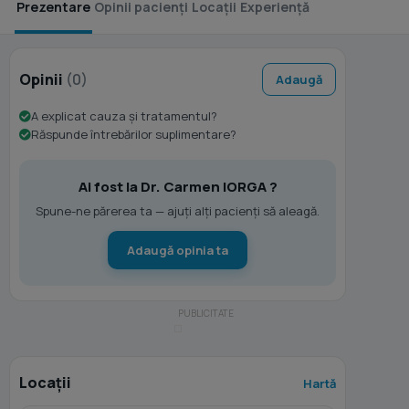
Prezentare
Opinii pacienți
Locații
Experiență
Opinii
(0)
Adaugă
A explicat cauza și tratamentul?
Răspunde întrebărilor suplimentare?
Ai fost la Dr. Carmen IORGA ?
Spune-ne părerea ta — ajuți alți pacienți să aleagă.
Adaugă opinia ta
Locații
Hartă