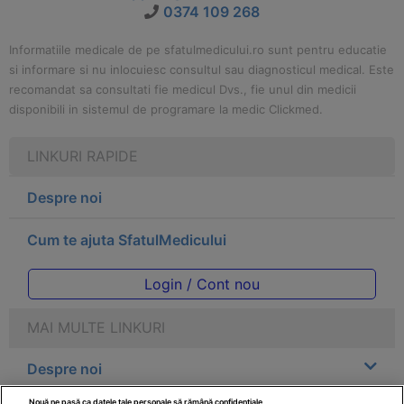
0374 109 268
Informatiile medicale de pe sfatulmedicului.ro sunt pentru educatie
si informare si nu inlocuiesc consultul sau diagnosticul medical. Este
recomandat sa consultati fie medicul Dvs., fie unul din medicii
disponibili in sistemul de programare la medic Clickmed.
LINKURI RAPIDE
Despre noi
Cum te ajuta SfatulMedicului
Login / Cont nou
MAI MULTE LINKURI
Despre noi
Nouă ne pasă ca datele tale personale să rămână confidențiale