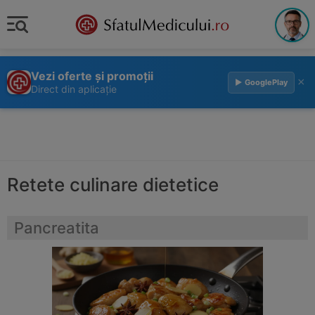
Vezi oferte și promoții
×
▶ GooglePlay
Direct din aplicație
Retete culinare dietetice
Pancreatita