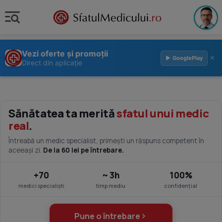
Vezi oferte și promoții
×
▶ GooglePlay
Direct din aplicație
Sănătatea ta merită
sfatul unui medic
real
.
Întreabă un medic specialist, primești un răspuns competent în
aceeași zi.
De la 60 lei pe întrebare.
+70
~ 3h
100%
medici specialiști
timp mediu
confidențial
Pune o întrebare