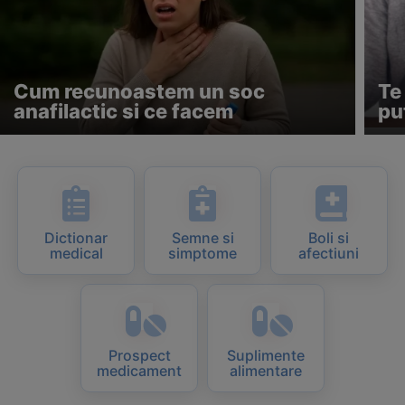
Cum recunoastem un soc
Te
anafilactic si ce facem
pu
Dictionar
Semne si
Boli si
medical
simptome
afectiuni
Prospect
Suplimente
medicament
alimentare