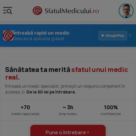
Întreabă rapid un medic
×
▶ GooglePlay
Descarcă aplicația gratuit
Sănătatea ta merită
sfatul unui medic
real
.
Întreabă un medic specialist, primești un răspuns competent în
aceeași zi.
De la 60 lei pe întrebare.
+70
~ 3h
100%
medici specialiști
timp mediu
confidențial
Pune o întrebare