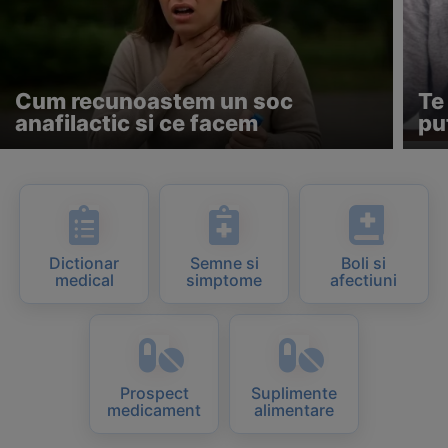
Cum recunoastem un soc
Te
anafilactic si ce facem
pu
Dictionar
Semne si
Boli si
medical
simptome
afectiuni
Prospect
Suplimente
medicament
alimentare