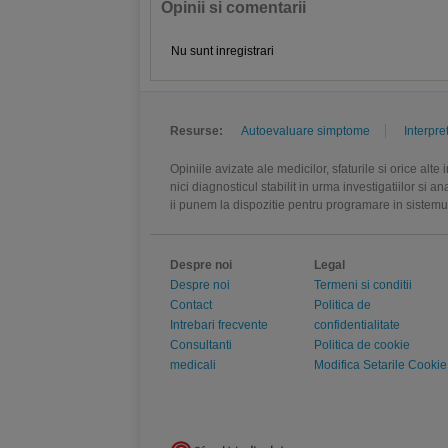
Opinii si comentarii
Nu sunt inregistrari
Resurse:
Autoevaluare simptome
Interpre
Opiniile avizate ale medicilor, sfaturile si orice alt
nici diagnosticul stabilit in urma investigatiilor si 
ii punem la dispozitie pentru programare in sistem
Despre noi
Legal
Despre noi
Termeni si conditii
Contact
Politica de
Intrebari frecvente
confidentialitate
Consultanti
Politica de cookie
medicali
Modifica Setarile Cookie