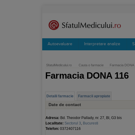
Autoevaluare
Interpretare analize
S
SfatulMedicului.ro
Cauta o farmacie
Farmacia DONA 
Farmacia DONA 116
Detalii farmacie
Farmacii apropiate
Date de contact
Adresa:
Bd. Theodor Pallady, nr. 27, Bl, G3 bis
Localitate:
Sectorul 3
,
Bucuresti
Telefon:
0372407116