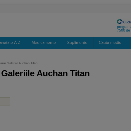
programa
7500 de 
anatate A-Z
Medicamente
Suplimente
Cauta medic
arm Galeriile Auchan Titan
Galeriile Auchan Titan