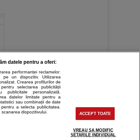
răm datele pentru a oferi:
Stiri medicale
urarea performanței reclamelor.
 pe un dispozitiv. Utilizarea
ucational. Ele nu pot substitui consultul medical direct si
onalizat. Crearea profilurilor de
a consultati fie medicul Dvs., fie unul dintre medicii pe care
 pentru selectarea publicității
u publicitate personalizată.
area datelor limitate pentru a
statistici sau combinații de date
e pentru a selecta publicitatea.
tru pacient
 scanarea dispozitivului.
ACCEPT TOATE
nici si cabinete
ta medic
reaba un medic
VREAU SA MODIFIC
support@sfatulmedicului.ro
SETARILE INDIVIDUAL
eoConsult
0374 109 268