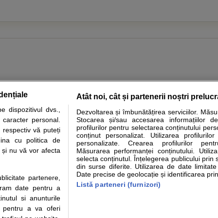
dențiale
Atât noi, cât și partenerii noștri preluc
tare analize
Specialitati medicale
Boli si afectiuni
Calculatoare
 dispozitivul dvs.,
Dezvoltarea și îmbunătățirea serviciilor. Măs
u caracter personal.
Stocarea și/sau accesarea informațiilor de
e informatii despre sanatate disponibile pe sfatulmedicului.ro au scop informativ si ed
profilurilor pentru selectarea conținutului pers
 respectiv vă puteți
analizelor medicale. Va sfatuim, ca pe langa informatia primita pe sfatulmedicului.ro s
conținut personalizat. Utilizarea profilurilor
ina cu politica de
personalizate. Crearea profilurilor pentr
ul de programari la medic Clickmed.
i și nu vă vor afecta
Măsurarea performanței conținutului. Utiliz
selecta conținutul. Înțelegerea publicului prin 
din surse diferite. Utilizarea de date limitat
Drepturile consumatorului
Parteneri
Pen
Date precise de geolocație și identificarea prin
ublicitate partenere,
Protectia consumatorilor -
Inscriere clinica
Cli
Listă parteneri (furnizori)
ucram date pentru a
ANPC
Creaza cont medic
Cau
nutul si anunturile
Solutionarea Alternativa a
Int
., pentru a va oferi
Litigiilor
Vid