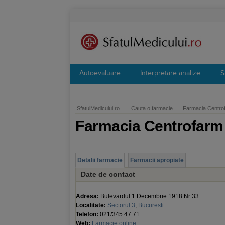
Autoevaluare
Interpretare analize
S
SfatulMedicului.ro
Cauta o farmacie
Farmacia Centrof
Farmacia Centrofarm 
Detalii farmacie
Farmacii apropiate
Date de contact
Adresa:
Bulevardul 1 Decembrie 1918 Nr 33
Localitate:
Sectorul 3
,
Bucuresti
Telefon:
021/345.47.71
Web:
Farmacie online