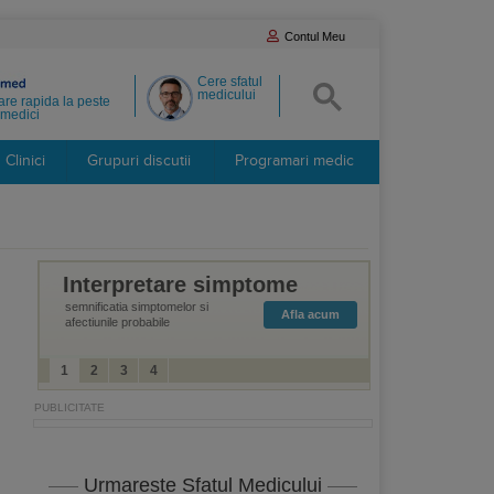
Contul Meu
Cere sfatul
medicului
re rapida la peste
medici
Clinici
Grupuri discutii
Programari medic
Interpretare simptome
semnificatia simptomelor si
Afla acum
afectiunile probabile
1
2
3
4
Urmareste Sfatul Medicului