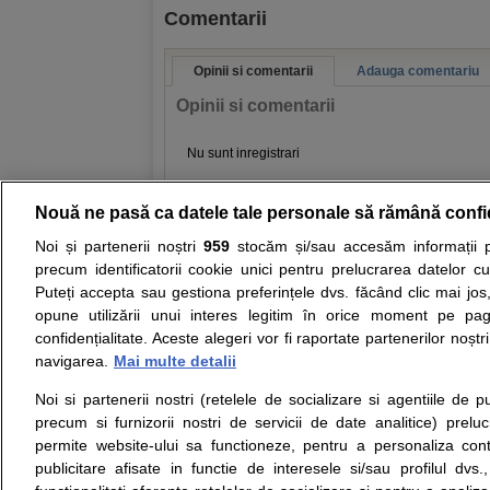
Comentarii
Opinii si comentarii
Adauga comentariu
Opinii si comentarii
Nu sunt inregistrari
Nouă ne pasă ca datele tale personale să rămână confi
Resurse:
Autoevaluare simptome
Interpre
Noi și partenerii noștri
959
stocăm și/sau accesăm informații pe
precum identificatorii cookie unici pentru prelucrarea datelor c
Opiniile avizate ale medicilor, sfaturile si orice alt
Puteți accepta sau gestiona preferințele dvs. făcând clic mai jos,
nici diagnosticul stabilit in urma investigatiilor si 
opune utilizării unui interes legitim în orice moment pe pag
ii punem la dispozitie pentru programare in sistem
confidențialitate. Aceste alegeri vor fi raportate partenerilor noștr
navigarea.
Mai multe detalii
Despre noi
Legal
Noi si partenerii nostri (retelele de socializare si agentiile de p
Despre noi
Termeni si conditii
precum si furnizorii nostri de servicii de date analitice) prel
Contact
Politica de
permite website-ului sa functioneze, pentru a personaliza conti
Intrebari frecvente
confidentialitate
publicitare afisate in functie de interesele si/sau profilul dvs
Consultanti
Politica de cookie