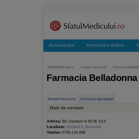
Autoevaluare
Interpretare analize
S
SfatulMedicului.ro
Cauta o farmacie
Farmacia Bellado
Farmacia Belladonna 
Detalii farmacie
Farmacii apropiate
Date de contact
Adresa:
Bd. Uverturii nr 85 Bl. O14
Localitate:
Sectorul 6
,
Bucuresti
Telefon:
0756.134.098