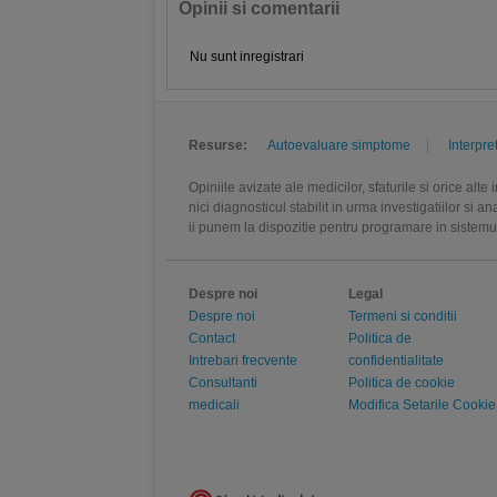
Opinii si comentarii
Nu sunt inregistrari
Resurse:
Autoevaluare simptome
Interpre
Opiniile avizate ale medicilor, sfaturile si orice alt
nici diagnosticul stabilit in urma investigatiilor si 
ii punem la dispozitie pentru programare in sistem
Despre noi
Legal
Despre noi
Termeni si conditii
Contact
Politica de
Intrebari frecvente
confidentialitate
Consultanti
Politica de cookie
medicali
Modifica Setarile Cookie