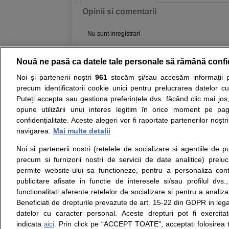
Opinii si comentarii
Nu sunt inregistrari
Nouă ne pasă ca datele tale personale să rămână confi
Resurse:
Autoevaluare simptome
Interpre
Noi și partenerii noștri
961
stocăm și/sau accesăm informații pe
precum identificatorii cookie unici pentru prelucrarea datelor c
Opiniile avizate ale medicilor, sfaturile si orice alt
Puteți accepta sau gestiona preferințele dvs. făcând clic mai jos,
nici diagnosticul stabilit in urma investigatiilor si 
opune utilizării unui interes legitim în orice moment pe pag
ii punem la dispozitie pentru programare in sistem
confidențialitate. Aceste alegeri vor fi raportate partenerilor noștr
navigarea.
Mai multe detalii
Despre noi
Legal
Noi si partenerii nostri (retelele de socializare si agentiile de p
Despre noi
Termeni si conditii
precum si furnizorii nostri de servicii de date analitice) prel
Contact
Politica de
permite website-ului sa functioneze, pentru a personaliza conti
Intrebari frecvente
confidentialitate
publicitare afisate in functie de interesele si/sau profilul dvs
Consultanti
Politica de cookie
functionalitati aferente retelelor de socializare si pentru a analiza
medicali
Modifica Setarile Cookie
Beneficiati de drepturile prevazute de art. 15-22 din GDPR in leg
datelor cu caracter personal. Aceste drepturi pot fi exercita
indicata
. Prin click pe “ACCEPT TOATE”, acceptati folosirea t
aici