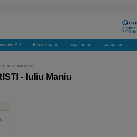
programa
7500 de 
anatate A-Z
Medicamente
Suplimente
Cauta medic
HRISTI - Iuliu Maniu
TI - Iuliu Maniu
 6,