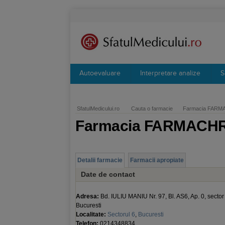
Autoevaluare
Interpretare analize
S
SfatulMedicului.ro
Cauta o farmacie
Farmacia FARMAC
Farmacia FARMACHRIS
Detalii farmacie
Farmacii apropiate
Date de contact
Adresa:
Bd. IULIU MANIU Nr. 97, Bl. AS6, Ap. 0, sector
Bucuresti
Localitate:
Sectorul 6
,
Bucuresti
Telefon:
0214348834