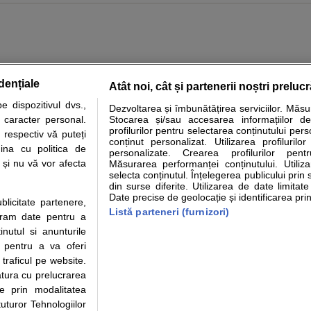
dențiale
Atât noi, cât și partenerii noștri preluc
tare analize
Specialitati medicale
Boli si afectiuni
Calculatoare
 dispozitivul dvs.,
Dezvoltarea și îmbunătățirea serviciilor. Măs
u caracter personal.
Stocarea și/sau accesarea informațiilor de
e informatii despre sanatate disponibile pe sfatulmedicului.ro au scop informativ si ed
profilurilor pentru selectarea conținutului pers
 respectiv vă puteți
analizelor medicale. Va sfatuim, ca pe langa informatia primita pe sfatulmedicului.ro s
conținut personalizat. Utilizarea profilurilor
ina cu politica de
personalizate. Crearea profilurilor pentr
ul de programari la medic Clickmed.
i și nu vă vor afecta
Măsurarea performanței conținutului. Utiliz
selecta conținutul. Înțelegerea publicului prin 
din surse diferite. Utilizarea de date limitat
Drepturile consumatorului
Parteneri
Pen
Date precise de geolocație și identificarea prin
ublicitate partenere,
Protectia consumatorilor -
Inscriere clinica
Cli
Listă parteneri (furnizori)
ucram date pentru a
ANPC
Creaza cont medic
Cau
nutul si anunturile
Solutionarea Alternativa a
Int
., pentru a va oferi
Litigiilor
Vid
 traficul pe website.
Parte din Grupul
Info consumator: 0800.080.999
Cli
atura cu prelucrarea
Formulare europene - CNAS
me
te prin modalitatea
Ministerul Sanatatii - ANMDM
uturor Tehnologiilor