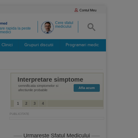
Contul Meu
Cere sfatul
medicului
re rapida la peste
medici
Clinici
Grupuri discutii
Programari medic
Interpretare simptome
semnificatia simptomelor si
Afla acum
afectiunile probabile
1
2
3
4
Urmareste Sfatul Medicului