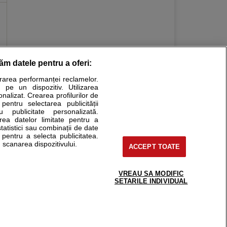
răm datele pentru a oferi:
Stiri medicale
urarea performanței reclamelor.
 pe un dispozitiv. Utilizarea
ucational. Ele nu pot substitui consultul medical direct si
onalizat. Crearea profilurilor de
a consultati fie medicul Dvs., fie unul dintre medicii pe care
 pentru selectarea publicității
u publicitate personalizată.
area datelor limitate pentru a
statistici sau combinații de date
e pentru a selecta publicitatea.
tru pacient
 scanarea dispozitivului.
ACCEPT TOATE
nici si cabinete
ta medic
reaba un medic
VREAU SA MODIFIC
support@sfatulmedicului.ro
SETARILE INDIVIDUAL
eoConsult
0374 109 268
ckmed - programari
dic