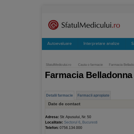
Autoevaluare
Interpretare analize
S
SfatulMedicului.ro
Cauta o farmacie
Farmacia Bellado
Farmacia Belladonna
Detalii farmacie
Farmacii apropiate
Date de contact
Adresa:
Str. Apusului, Nr. 50
Localitate:
Sectorul 6
,
Bucuresti
Telefon:
0756.134.000