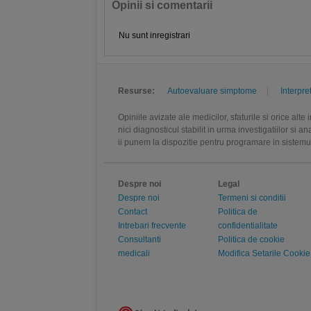
Opinii si comentarii
Nu sunt inregistrari
Resurse:
Autoevaluare simptome
Interpre
Opiniile avizate ale medicilor, sfaturile si orice alt
nici diagnosticul stabilit in urma investigatiilor si 
ii punem la dispozitie pentru programare in sistem
Despre noi
Legal
Despre noi
Termeni si conditii
Contact
Politica de
Intrebari frecvente
confidentialitate
Consultanti
Politica de cookie
medicali
Modifica Setarile Cookie