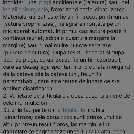
inchiderii unei
plagi
accidentale (taietura) sau unei
incizii
chirurgicale
, favorizand astfel cicatrizarea.
Materialul utilizat este fie un fir trecut printr-un ac
(sutura propriu-zisa), fie agrafe montate pe un
mic aparat automat. In primul caz sutura poate fi
continua (surjet, adica o cusatura margine la
margine) sau in mai multe puncte separate
(puncte de sutura). Dupa tesutul reparat si dupa
tipul de plaga, se utilizeaza fie un fir rezorbabil,
care se dezagrega spontan intr-o durata mergand
de la cateva zile la cateva luni, fie un fir
nerezorbabil, care este retras de indata ce s-a
obtinut cicatrizarea.
2. Varietate de articulare a doua oase, craniene de
cele mai multe ori.
Suturile fac parte din
articulatiile
imobile
(sinartroze) cele doua
oase
sunt prinse unul de
altul printr-un tesut fibros, iar marginile lor
dantelate se angreneaza uneori una in alta, ceea