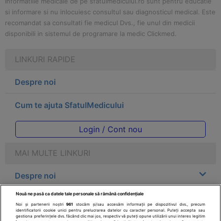
Informatiile medicale de pe sfatulmedicului.ro sunt pentru educatie
si informare si nu inlocuiesc consultul sau diagnosticul medical. Este
recomandat sa consultati fie medicul Dvs., fie unul din medicii
disponibili in sistemul de programare la medic Clickmed.
LINKURI RAPIDE
Despre noi
Cum te ajuta SfatulMedicului
Login / Cont nou
MAI MULTE LINKURI
Despre noi
Nouă ne pasă ca datele tale personale să rămână confidențiale
Legal
Noi și partenerii noștri
961
stocăm și/sau accesăm informații pe dispozitivul dvs., precum
identificatorii cookie unici pentru prelucrarea datelor cu caracter personal. Puteți accepta sau
gestiona preferințele dvs. făcând clic mai jos, respectiv vă puteți opune utilizării unui interes legitim