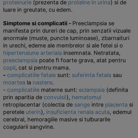
proteinurie
(prezenta de
proteine in urina
) si de
luare in greutate, cu edem.
Simptome si complicatii
-
Preeclampsia se
manifesta prin dureri de cap, prin senzatii vizuale
anormale (muste, puncte luminoase), zbarnaituri
in urechi, edeme ale membrelor si ale fetei si o
hipertensiune arteriala
insemnata. Netratata,
preeclampsia
poate fi foarte grava, atat pentru
copil
, cat si pentru mama.
-
complicatiile
fetale
sunt:
suferinta fetala
sau
moartea
la
nastere
.
-
complicatiile
materne sunt:
eclampsia
(definita
prin aparitia de
convulsii
),
hematomul
retroplacentar (colectia de
sange
intre
placenta
si
peretele
uterin
),
insuficienta renala acuta
, edemul
cerebral, hemoragiile masive si tulburarile
coagularii sangvine.