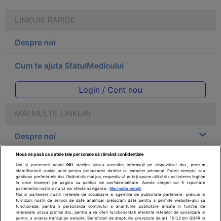
LINKURI RAPIDE
Despre noi
Cum te ajuta SfatulMedicului
Login / Cont nou
MAI MULTE LINKURI
Despre noi
Nouă ne pasă ca datele tale personale să rămână confidențiale
Legal
Noi și partenerii noștri
961
stocăm și/sau accesăm informații pe dispozitivul dvs., precum
identificatorii cookie unici pentru prelucrarea datelor cu caracter personal. Puteți accepta sau
gestiona preferințele dvs. făcând clic mai jos, respectiv vă puteți opune utilizării unui interes legitim
Drepturile consumatorului
în orice moment pe pagina cu politica de confidențialitate. Aceste alegeri vor fi raportate
partenerilor noștri și nu vă vor afecta navigarea.
Mai multe detalii
Noi si partenerii nostri (retelele de socializare si agentiile de publicitate partenere, precum si
furnizorii nostri de servicii de date analitice) prelucram date pentru a permite website-ului sa
Parteneri
functioneze, pentru a personaliza continutul si anunturile publicitare afisate in functie de
interesele si/sau profilul dvs., pentru a va oferi functionalitati aferente retelelor de socializare si
pentru a analiza traficul pe website. Beneficiati de drepturile prevazute de art. 15-22 din GDPR in