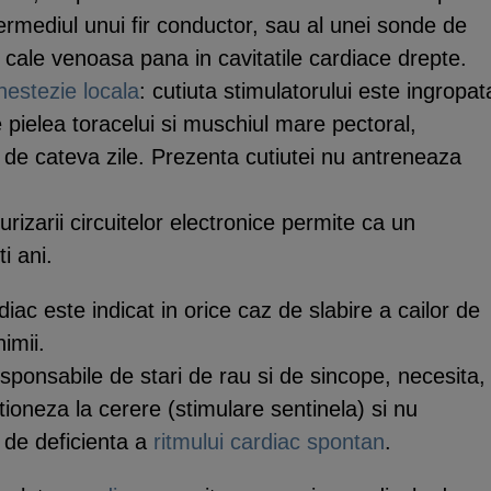
ermediul unui fir conductor, sau al unei sonde de
 cale venoasa pana in cavitatile cardiace drepte.
nestezie locala
: cutiuta stimulatorului este ingropat
re pielea toracelui si muschiul mare pectoral,
e de cateva zile. Prezenta cutiutei nu antreneaza
aturizarii circuitelor electronice permite ca un
i ani.
diac este indicat in orice caz de slabire a cailor de
imii.
esponsabile de stari de rau si de sincope, necesita,
tioneza la cerere (stimulare sentinela) si nu
 de deficienta a
ritmului cardiac
spontan
.