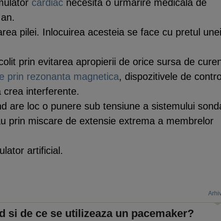
imulator
cardiac
necesita o urmarire medicala de
 an.
rea pilei. Inlocuirea acesteia se face cu pretul une
ocolit prin evitarea apropierii de orice sursa de cure
e prin rezonanta magnetica
, dispozitivele de contro
 crea interferente.
nd are loc o punere sub tensiune a sistemului sond
sau prin miscare de extensie extrema a membrelor
lator artificial.
Arhi
 si de ce se utilizeaza un pacemaker?