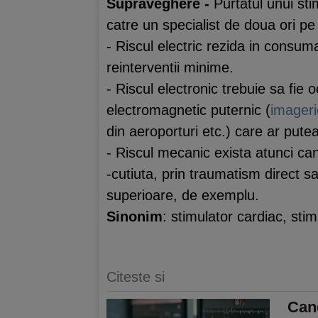
Supraveghere -
Purtatul unui st
catre un specialist de doua ori pe
- Riscul electric rezida in consuma
reinterventii minime.
- Riscul electronic trebuie sa fie 
electromagnetic puternic (
imageri
din aeroporturi etc.) care ar putea
- Riscul mecanic exista atunci ca
-cutiuta, prin traumatism direct 
superioare, de exemplu.
Sinonim
: stimulator cardiac, stimu
Citeste si
Cand