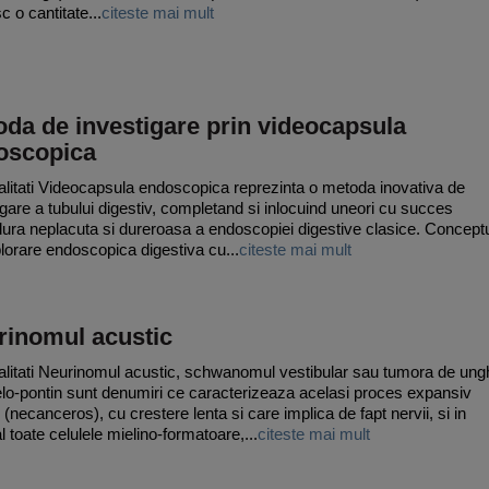
c o cantitate...
citeste mai mult
da de investigare prin videocapsula
oscopica
litati Videocapsula endoscopica reprezinta o metoda inovativa de
igare a tubului digestiv, completand si inlocuind uneori cu succes
ura neplacuta si dureroasa a endoscopiei digestive clasice. Concept
lorare endoscopica digestiva cu...
citeste mai mult
rinomul acustic
litati Neurinomul acustic, schwanomul vestibular sau tumora de ung
lo-pontin sunt denumiri ce caracterizeaza acelasi proces expansiv
 (necanceros), cu crestere lenta si care implica de fapt nervii, si in
l toate celulele mielino-formatoare,...
citeste mai mult