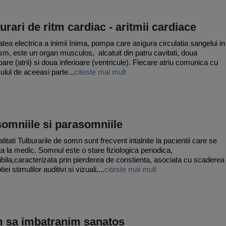
urari de ritm cardiac - aritmii cardiace
tatea electrica a inimii Inima, pompa care asigura circulatia sangelui in
sm, este un organ musculos, alcatuit din patru cavitati, doua
oare (atrii) si doua inferioare (ventricule). Fiecare atriu comunica cu
ulul de aceeasi parte...
citeste mai mult
omniile si parasomniile
itati Tulburarile de somn sunt frecvent intalnite la pacientii care se
ta la medic. Somnul este o stare fiziologica periodica,
ibila,caracterizata prin pierderea de constienta, asociata cu scaderea
iei stimulilor auditivi si vizuali,...
citeste mai mult
 sa imbatranim sanatos