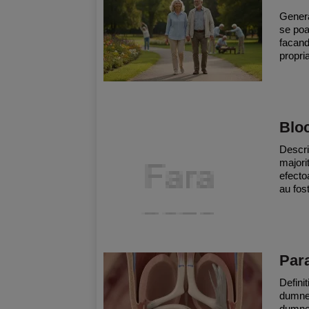
Genera
se poa
facand
propri
Bloc
Descri
majori
efecto
au fost
Para
Defini
dumnea
dumnea