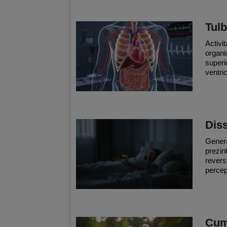
Tulb
Activi
organi
superi
ventric
Diss
General
prezin
revers
percept
Cum