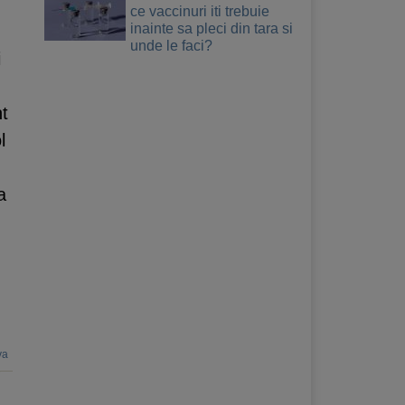
ce vaccinuri iti trebuie
inainte sa pleci din tara si
unde le faci?
i
nt
l
a
va