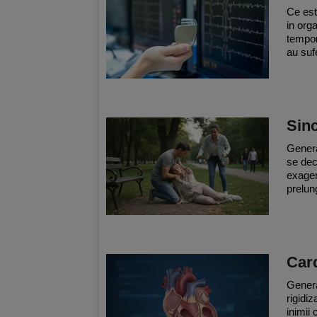
Ce est
in org
tempor
au sufe
Sin
Genera
se dec
exager
prelun
Card
Genera
rigidiz
inimii 