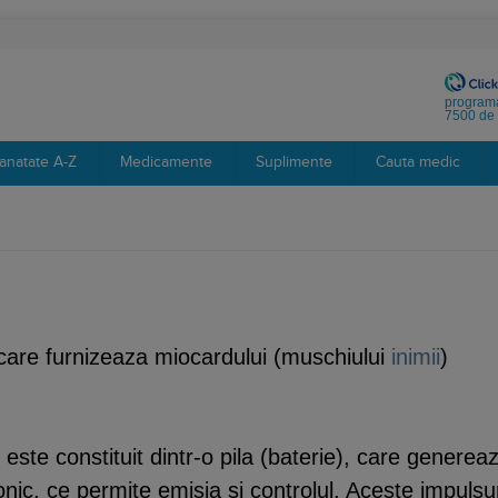
programa
7500 de 
anatate A-Z
Medicamente
Suplimente
Cauta medic
, care furnizeaza miocardului (muschiului
inimii
)
este constituit dintr-o pila (baterie), care generea
tronic, ce permite emisia si controlul. Aceste impulsu