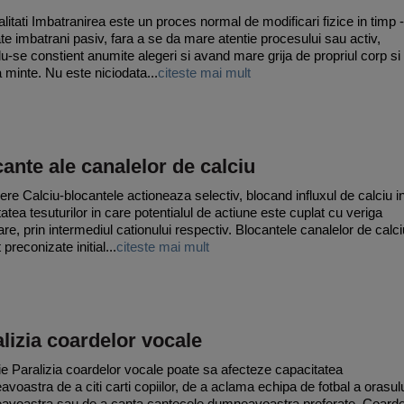
litati Imbatranirea este un proces normal de modificari fizice in timp -
te imbatrani pasiv, fara a se da mare atentie procesului sau activ,
u-se constient anumite alegeri si avand mare grija de propriul corp si
a minte. Nu este niciodata...
citeste mai mult
ante ale canalelor de calciu
ere Calciu-blocantele actioneaza selectiv, blocand influxul de calciu i
tatea tesuturilor in care potentialul de actiune este cuplat cu veriga
are, prin intermediul cationului respectiv. Blocantele canalelor de calci
 preconizate initial...
citeste mai mult
lizia coardelor vocale
tie Paralizia coardelor vocale poate sa afecteze capacitatea
voastra de a citi carti copiilor, de a aclama echipa de fotbal a orasul
voastra sau de a canta cantecele dumneavoastra preferate. Coarde