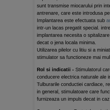
sunt transmise miocarului prin int
antrenare, care este introdusa pe
Implantarea este efectuata sub
a
intr-un lacas pregatit special. int
implantarea necesita o spitalizar
decat o jena locala minima.
Utilizarea pilelor cu litiu si a mini
stimulator sa functioneze mai mult
Rol si indicatii -
Stimulatorul car
conducere electrica naturale ale in
Tulburarile conductiei cardiace, r
in general, stimulatoare care func
furnizeaza un impuls decat in caz