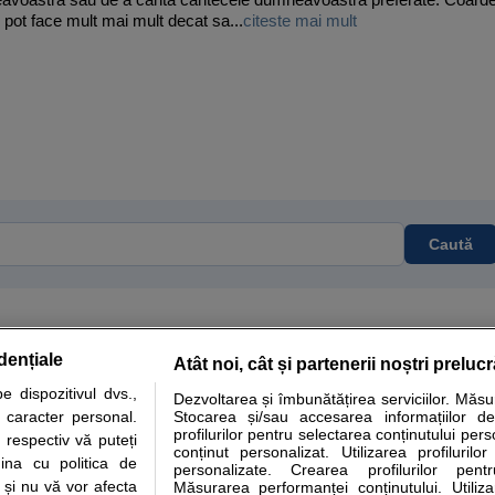
 pot face mult mai mult decat sa...
citeste mai mult
Caută
dențiale
Atât noi, cât și partenerii noștri preluc
tare analize
Specialitati medicale
Boli si afectiuni
Calculatoare
 dispozitivul dvs.,
Dezvoltarea și îmbunătățirea serviciilor. Măs
u caracter personal.
Stocarea și/sau accesarea informațiilor de
e informatii despre sanatate disponibile pe sfatulmedicului.ro au scop informativ si ed
profilurilor pentru selectarea conținutului pers
 respectiv vă puteți
analizelor medicale. Va sfatuim, ca pe langa informatia primita pe sfatulmedicului.ro s
conținut personalizat. Utilizarea profilurilor
ina cu politica de
personalizate. Crearea profilurilor pentr
ul de programari la medic Clickmed.
i și nu vă vor afecta
Măsurarea performanței conținutului. Utiliz