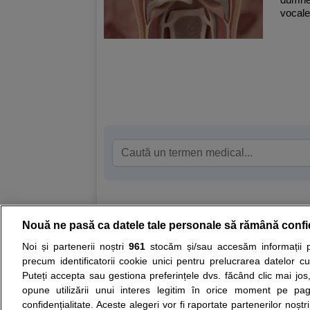
vocale
Nouă ne pasă ca datele tale personale să rămână confi
Resurse:
Autoevaluare simptome
Interpre
Noi și partenerii noștri
961
stocăm și/sau accesăm informații pe
precum identificatorii cookie unici pentru prelucrarea datelor c
Opiniile avizate ale medicilor, sfaturile si orice alt
Puteți accepta sau gestiona preferințele dvs. făcând clic mai jos,
nici diagnosticul stabilit in urma investigatiilor si 
opune utilizării unui interes legitim în orice moment pe pag
ii punem la dispozitie pentru programare in sistem
confidențialitate. Aceste alegeri vor fi raportate partenerilor noștr