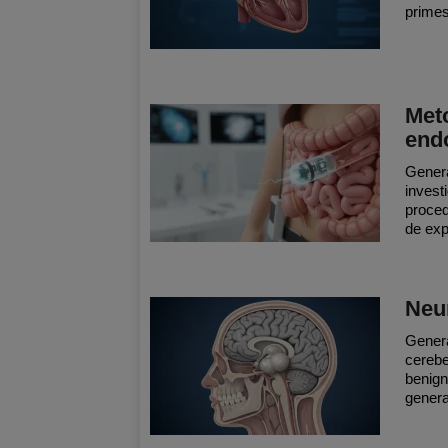
primes
Meto
end
Genera
invest
proced
de exp
Neu
Genera
cerebe
benign
genera