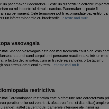
e un pacemaker Pacemaker-ul este un dispozitiv electronic implanta
anism cu rol in controlul ritmului cardiac. Pacemaker-ul poate fi
ar sau permanent. Cele temporare pot fi recomandate pacientilor ca
rit un infarct miocardic cu bradicardie...
citeste mai mult
copa vasovagala
litati Sincopa vasovagala este cea mai frecventa cauza de lesin car
lanseaza atunci cand corpul unei persoane reactioneaza intr-un mod
at la factori declansatori, cum ar fi vederea sangelui, ortostatismul
git sau stresul emotional extrem....
citeste mai mult
iomiopatia restrictiva
litati Cardiomiopatia restrictiva este o afectiune rara caracterizata pr
area peretilor celor doi ventriculi, afectarea functiei diastolice( umpler
cu sange), astfel ca ventriculii (camerele inferioare ale inimii) nu