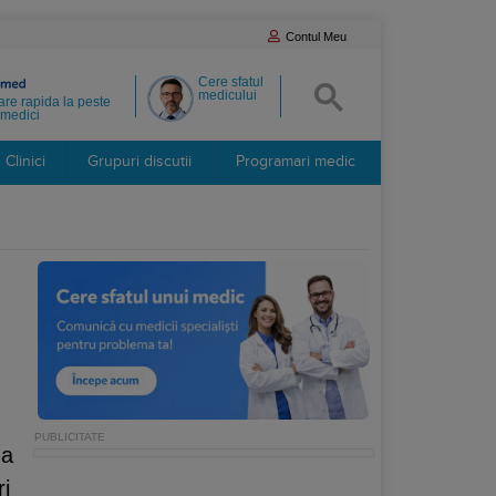
Contul Meu
Cere sfatul
medicului
re rapida la peste
medici
Clinici
Grupuri discutii
Programari medic
za
ri