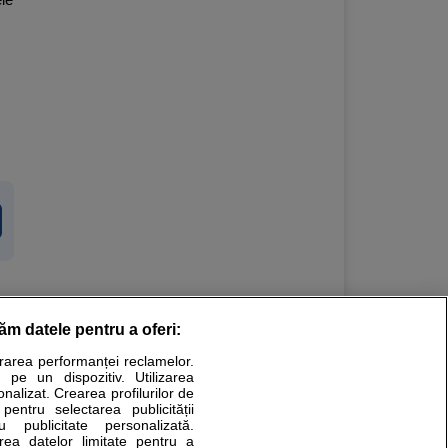
răm datele pentru a oferi:
Stiri medicale
urarea performanței reclamelor.
 pe un dispozitiv. Utilizarea
ucational. Ele nu pot substitui consultul medical direct si
onalizat. Crearea profilurilor de
a consultati fie medicul Dvs., fie unul dintre medicii pe care
 pentru selectarea publicității
u publicitate personalizată.
area datelor limitate pentru a