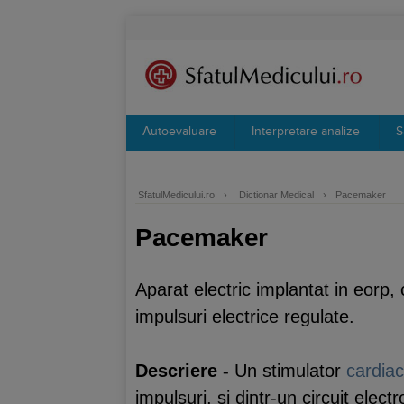
Autoevaluare
Interpretare analize
S
SfatulMedicului.ro
›
Dictionar Medical
›
Pacemaker
Pacemaker
Aparat electric implantat in eorp
impulsuri electrice regulate.
Descriere -
Un stimulator
cardiac
impulsuri, si dintr-un circuit elec