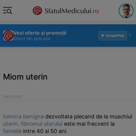
Vezi oferte și promoții
×
▶ GooglePlay
Direct din aplicație
Miom uterin
tumora
benigna
dezvoltata plecand de la muschiul
uterin
.
fibromul
uterului
este mai frecvent la
femeile
intre 40 si 50 ani.