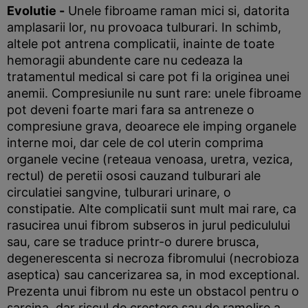
Evolutie -
Unele fibroame raman mici si, datorita
amplasarii lor, nu provoaca tulburari. In schimb,
altele pot antrena complicatii, inainte de toate
hemoragii abundente care nu cedeaza la
tratamentul medical si care pot fi la originea unei
anemii. Compresiunile nu sunt rare: unele fibroame
pot deveni foarte mari fara sa antreneze o
compresiune grava, deoarece ele imping organele
interne moi, dar cele de col uterin comprima
organele vecine (reteaua venoasa, uretra, vezica,
rectul) de peretii ososi cauzand tulburari ale
circulatiei sangvine, tulburari urinare, o
constipatie. Alte complicatii sunt mult mai rare, ca
rasucirea unui fibrom subseros in jurul pediculului
sau, care se traduce printr-o durere brusca,
degenerescenta si necroza fibromului (necrobioza
aseptica) sau cancerizarea sa, in mod exceptional.
Prezenta unui fibrom nu este un obstacol pentru o
sarcina, dar riscul de crestere sau de ramolire a