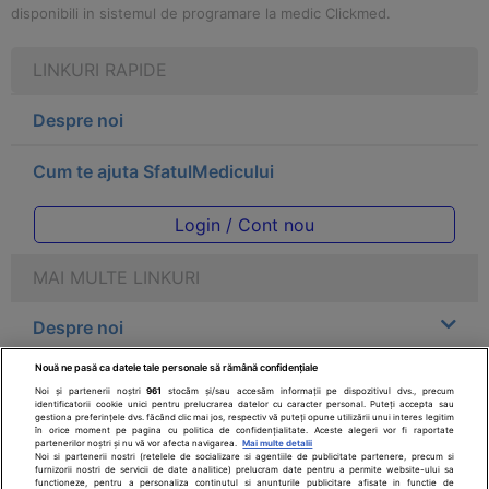
disponibili in sistemul de programare la medic Clickmed.
LINKURI RAPIDE
Despre noi
Cum te ajuta SfatulMedicului
Login / Cont nou
MAI MULTE LINKURI
Despre noi
Nouă ne pasă ca datele tale personale să rămână confidențiale
Legal
Noi și partenerii noștri
961
stocăm și/sau accesăm informații pe dispozitivul dvs., precum
identificatorii cookie unici pentru prelucrarea datelor cu caracter personal. Puteți accepta sau
gestiona preferințele dvs. făcând clic mai jos, respectiv vă puteți opune utilizării unui interes legitim
Drepturile consumatorului
în orice moment pe pagina cu politica de confidențialitate. Aceste alegeri vor fi raportate
partenerilor noștri și nu vă vor afecta navigarea.
Mai multe detalii
Noi si partenerii nostri (retelele de socializare si agentiile de publicitate partenere, precum si
furnizorii nostri de servicii de date analitice) prelucram date pentru a permite website-ului sa
Parteneri
functioneze, pentru a personaliza continutul si anunturile publicitare afisate in functie de