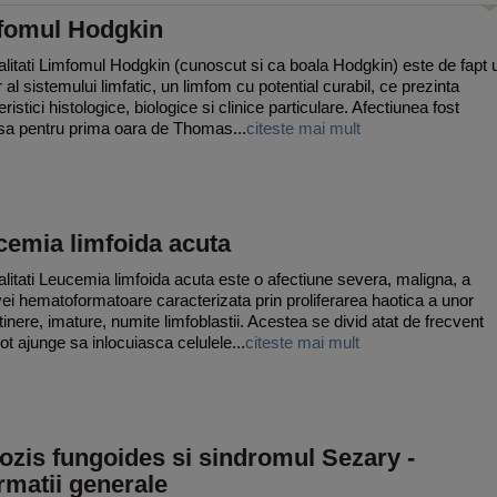
fomul Hodgkin
litati Limfomul Hodgkin (cunoscut si ca boala Hodgkin) este de fapt 
 al sistemului limfatic, un limfom cu potential curabil, ce prezinta
ristici histologice, biologice si clinice particulare. Afectiunea fost
sa pentru prima oara de Thomas...
citeste mai mult
cemia limfoida acuta
litati Leucemia limfoida acuta este o afectiune severa, maligna, a
i hematoformatoare caracterizata prin proliferarea haotica a unor
tinere, imature, numite limfoblastii. Acestea se divid atat de frecvent
ot ajunge sa inlocuiasca celulele...
citeste mai mult
zis fungoides si sindromul Sezary -
rmatii generale