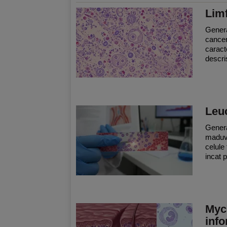
Lim
Genera
cancer
caracte
descri
Leu
Genera
maduve
celule 
incat p
Myco
info