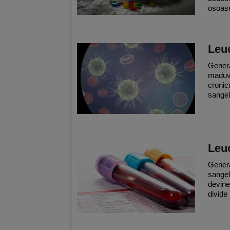
osoase
Leu
Genera
maduva
cronica
sangelu
Leuc
Genera
sangel
devine
divide