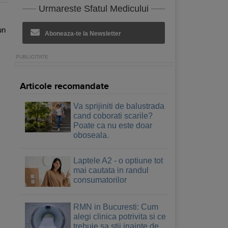
Urmareste Sfatul Medicului
un
Aboneaza-te la Newsletter
Articole recomandate
Va sprijiniti de balustrada
cand coborati scarile?
Poate ca nu este doar
oboseala.
Laptele A2 - o optiune tot
mai cautata in randul
consumatorilor
RMN in Bucuresti: Cum
alegi clinica potrivita si ce
trebuie sa stii inainte de