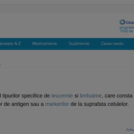
programa
7500 de 
anatate A-Z
Medicamente
Suplimente
Cauta medic
e
 tipurilor specifice de
leucemie
si
limfoame
, care consta 
lor de antigen sau a
markerilor
de la suprafata celulelor.
Arhi