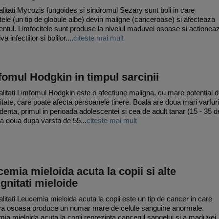
litati Mycozis fungoides si sindromul Sezary sunt boli in care
itele (un tip de globule albe) devin maligne (canceroase) si afecteaza
ntul. Limfocitele sunt produse la nivelul maduvei osoase si actionea
a infectiilor si bolilor....
citeste mai mult
omul Hodgkin in timpul sarcinii
litati Limfomul Hodgkin este o afectiune maligna, cu mare potential 
litate, care poate afecta persoanele tinere. Boala are doua mari varfuri
identa, primul in perioada adolescentei si cea de adult tanar (15 - 35 d
i a doua dupa varsta de 55...
citeste mai mult
emia mieloida acuta la copii si alte
gnitati mieloide
litati Leucemia mieloida acuta la copii este un tip de cancer in care
a osoasa produce un numar mare de celule sanguine anormale.
ia mieloida acuta la copii reprezinta cancerul sangelui si a maduvei