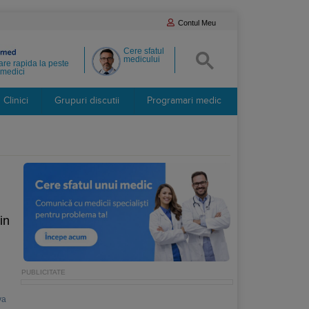
Contul Meu
Cere sfatul
medicului
re rapida la peste
medici
Clinici
Grupuri discutii
Programari medic
in
va