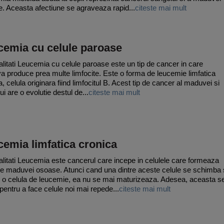
. Aceasta afectiune se agraveaza rapid...
citeste mai mult
cemia cu celule paroase
litati Leucemia cu celule paroase este un tip de cancer in care
 produce prea multe limfocite. Este o forma de leucemie limfatica
, celula originara fiind limfocitul B. Acest tip de cancer al maduvei si
i are o evolutie destul de...
citeste mai mult
emia limfatica cronica
litati Leucemia este cancerul care incepe in celulele care formeaza
e maduvei osoase. Atunci cand una dintre aceste celule se schimba 
 o celula de leucemie, ea nu se mai maturizeaza. Adesea, aceasta s
 pentru a face celule noi mai repede...
citeste mai mult