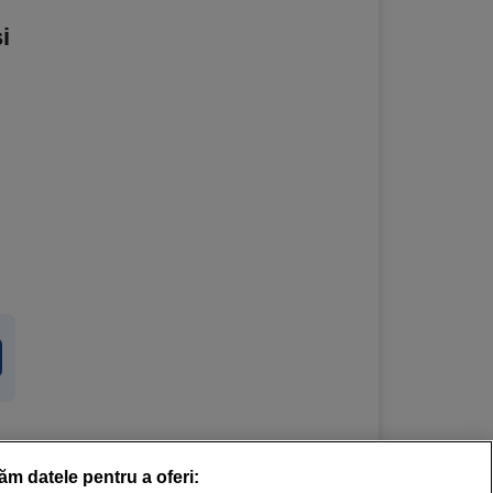
i
răm datele pentru a oferi: