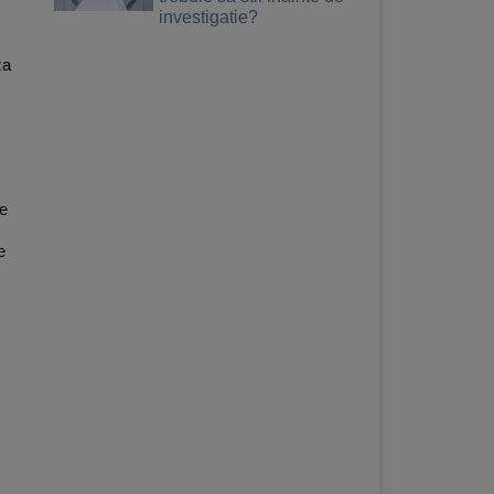
investigatie?
za
de
e