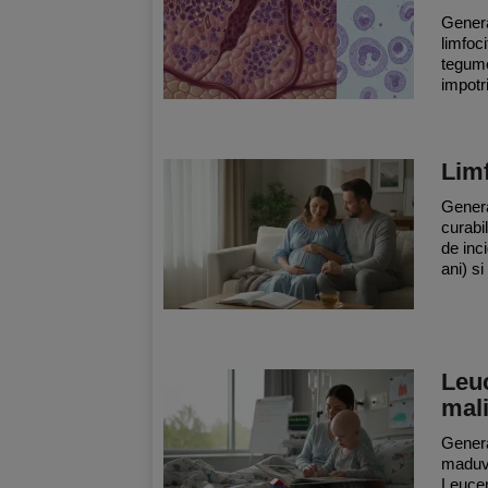
Genera
limfoc
tegume
impotriv
Limf
Genera
curabi
de inc
ani) s
Leuc
mali
Genera
maduv
Leucem