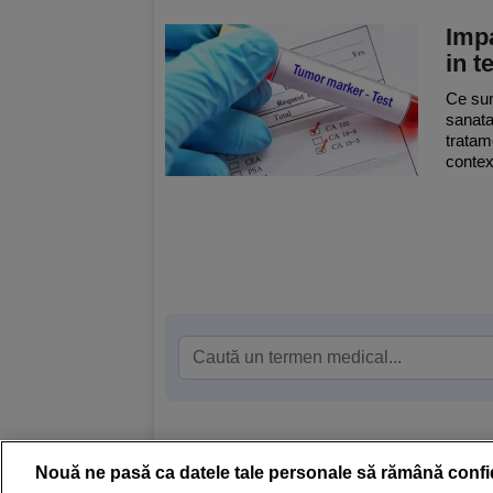
Impa
in te
Ce sun
sanata
tratame
contex
Nouă ne pasă ca datele tale personale să rămână confi