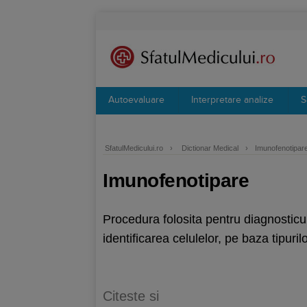
Autoevaluare
Interpretare analize
S
SfatulMedicului.ro
›
Dictionar Medical
›
Imunofenotipar
Imunofenotipare
Procedura folosita pentru diagnosticul
identificarea celulelor, pe baza tipuri
Citeste si