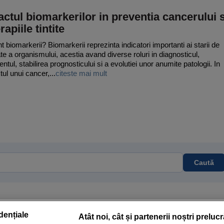
ctul biomarkerilor in preventia cancerului s
rapiile tintite
t biomarkerii? Biomarkerii reprezinta indicatori importanti ai starii de
te a organismului, acestia avand diverse roluri in diagnosticul,
ntul, stabilirea prognosticului si a evolutiei unor anumite patologii. In
tul unui cancer,...
citeste mai mult
Caută
dențiale
Atât noi, cât și partenerii noștri preluc