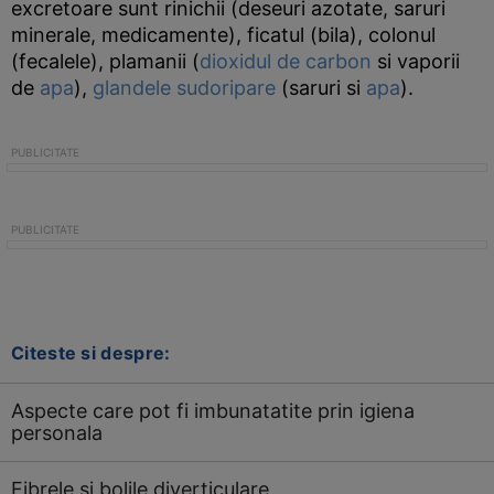
excretoare sunt rinichii (deseuri azotate, saruri
minerale, medicamente), ficatul (bila), colonul
(fecalele), plamanii (
dioxidul de carbon
si vaporii
de
apa
),
glandele sudoripare
(saruri si
apa
).
Citeste si despre:
Aspecte care pot fi imbunatatite prin igiena
personala
Fibrele si bolile diverticulare