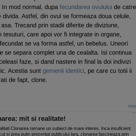
In mod normal, dupa
fecundarea
ovulului
de catre
e divida. Astfel, din ovul se formeaza doua celule,
 asa. Trecand prin stadii diferite de diviziune,
n tesuturi, care apoi vor fi integrate in organe,
 fecundat se va forma astfel, un bebelus. Uneori
le se separa complet una de cealalta. Isi continua
eleasi faze, si dand nastere in final la doi indivizi
tic. Acestia sunt
gemenii identici
, pe care cu totii ii
ati de fapt, clone.
Arhi
area: mit si realitate!
litati Clonarea ramane un subiect de mare interes. Inca insuficient
ut si prea putin prezentat publicului larg, clonarea fascineaza prin