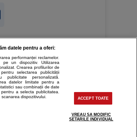
răm datele pentru a oferi:
Stiri medicale
urarea performanței reclamelor.
 pe un dispozitiv. Utilizarea
ucational. Ele nu pot substitui consultul medical direct si
onalizat. Crearea profilurilor de
a consultati fie medicul Dvs., fie unul dintre medicii pe care
 pentru selectarea publicității
u publicitate personalizată.
area datelor limitate pentru a
statistici sau combinații de date
e pentru a selecta publicitatea.
tru pacient
 scanarea dispozitivului.
ACCEPT TOATE
nici si cabinete
ta medic
reaba un medic
VREAU SA MODIFIC
support@sfatulmedicului.ro
SETARILE INDIVIDUAL
eoConsult
0374 109 268
ckmed - programari
dic