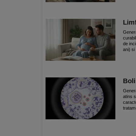
Limf
Genera
curabi
de inc
ani) s
Boli
Genera
atins s
caract
tratam