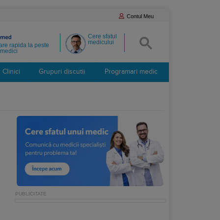
Contul Meu
Cere sfatul
medicului
re rapida la peste
medici
Clinici
Grupuri discutii
Programari medic