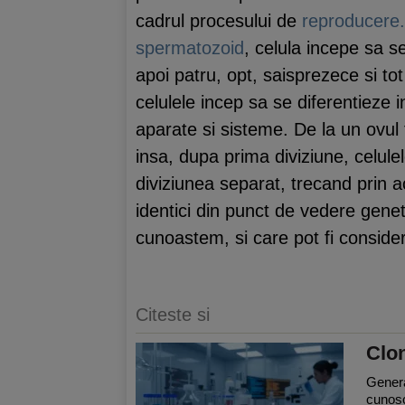
cadrul procesului de
reproducere.
spermatozoid
, celula incepe sa s
apoi patru, opt, saisprezece si tot
celulele incep sa se diferentieze i
aparate si sisteme. De la un ovul
insa, dupa prima diviziune, celule
diviziunea separat, trecand prin ac
identici din punct de vedere gene
cunoastem, si care pot fi consider
Citeste si
Clon
Genera
cunosc