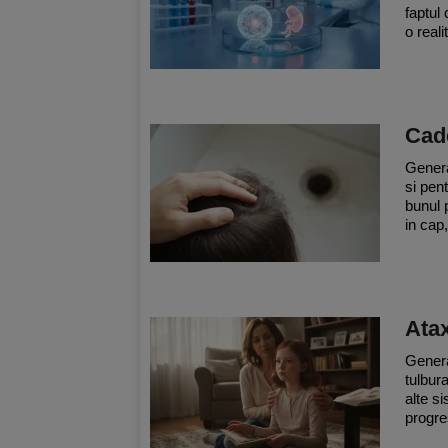
faptul
o reali
Cad
Genera
si pen
bunul 
in cap
Atax
Genera
tulbur
alte s
progre