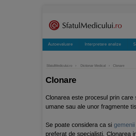
Autoevaluare
Interpretare analize
S
SfatulMedicului.ro
›
Dictionar Medical
›
Clonare
Clonare
Clonarea este procesul prin care
umane sau ale unor fragmente tis
Se poate considera ca si
gemenii
preferat de specialisti. Clonarea