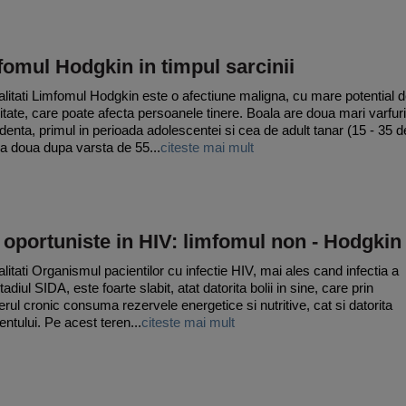
omul Hodgkin in timpul sarcinii
litati Limfomul Hodgkin este o afectiune maligna, cu mare potential 
litate, care poate afecta persoanele tinere. Boala are doua mari varfuri
identa, primul in perioada adolescentei si cea de adult tanar (15 - 35 d
i a doua dupa varsta de 55...
citeste mai mult
 oportuniste in HIV: limfomul non - Hodgkin
litati Organismul pacientilor cu infectie HIV, mai ales cand infectia a
tadiul SIDA, este foarte slabit, atat datorita bolii in sine, care prin
erul cronic consuma rezervele energetice si nutritive, cat si datorita
entului. Pe acest teren...
citeste mai mult