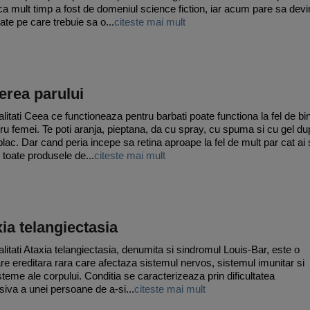
 ca mult timp a fost de domeniul science fiction, iar acum pare sa dev
tate pe care trebuie sa o...
citeste mai mult
erea parului
litati Ceea ce functioneaza pentru barbati poate functiona la fel de bi
tru femei. Te poti aranja, pieptana, da cu spray, cu spuma si cu gel d
plac. Dar cand peria incepe sa retina aproape la fel de mult par cat ai 
, toate produsele de...
citeste mai mult
ia telangiectasia
litati Ataxia telangiectasia, denumita si sindromul Louis-Bar, este o
are ereditara rara care afectaza sistemul nervos, sistemul imunitar si
isteme ale corpului. Conditia se caracterizeaza prin dificultatea
siva a unei persoane de a-si...
citeste mai mult