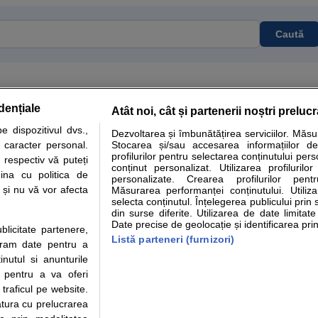
Caută
dențiale
Atât noi, cât și partenerii noștri preluc
tare analize
Specialitati medicale
Boli si afectiuni
Calculatoare
 dispozitivul dvs.,
Dezvoltarea și îmbunătățirea serviciilor. Măs
u caracter personal.
Stocarea și/sau accesarea informațiilor de
e informatii despre sanatate disponibile pe sfatulmedicului.ro au scop informativ si ed
profilurilor pentru selectarea conținutului pers
 respectiv vă puteți
analizelor medicale. Va sfatuim, ca pe langa informatia primita pe sfatulmedicului.ro s
conținut personalizat. Utilizarea profilurilor
ina cu politica de
personalizate. Crearea profilurilor pentr
ul de programari la medic Clickmed.
i și nu vă vor afecta
Măsurarea performanței conținutului. Utiliz
selecta conținutul. Înțelegerea publicului prin 
din surse diferite. Utilizarea de date limitat
Drepturile consumatorului
Parteneri
Pen
Date precise de geolocație și identificarea prin
ublicitate partenere,
Protectia consumatorilor -
Inscriere clinica
Cli
Listă parteneri (furnizori)
ucram date pentru a
ANPC
Creaza cont medic
Cau
nutul si anunturile
Solutionarea Alternativa a
Int
., pentru a va oferi
Litigiilor
Vid
 traficul pe website.
Parte din Grupul
Info consumator: 0800.080.999
Cli
atura cu prelucrarea
Formulare europene - CNAS
me