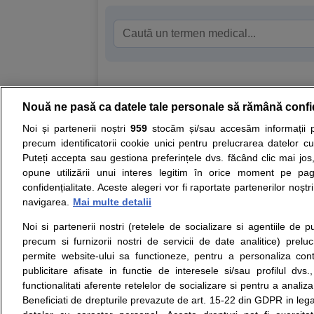
Nouă ne pasă ca datele tale personale să rămână confi
Resurse:
Autoevaluare simptome
Interpre
Noi și partenerii noștri
959
stocăm și/sau accesăm informații pe
precum identificatorii cookie unici pentru prelucrarea datelor c
Opiniile avizate ale medicilor, sfaturile si orice alt
Puteți accepta sau gestiona preferințele dvs. făcând clic mai jos,
nici diagnosticul stabilit in urma investigatiilor si 
opune utilizării unui interes legitim în orice moment pe pag
ii punem la dispozitie pentru programare in sistem
confidențialitate. Aceste alegeri vor fi raportate partenerilor noștr
navigarea.
Mai multe detalii
Despre noi
Legal
Noi si partenerii nostri (retelele de socializare si agentiile de p
Despre noi
Termeni si conditii
precum si furnizorii nostri de servicii de date analitice) prel
Contact
Politica de
permite website-ului sa functioneze, pentru a personaliza conti
Intrebari frecvente
confidentialitate
publicitare afisate in functie de interesele si/sau profilul dvs
Consultanti
Politica de cookie
functionalitati aferente retelelor de socializare si pentru a analiza
medicali
Modifica Setarile Cookie
Beneficiati de drepturile prevazute de art. 15-22 din GDPR in leg