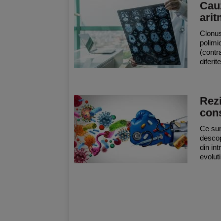
Cauz
arit
Clonus
polimi
(contr
diferit
Rezi
cons
Ce sun
descope
din in
evoluti