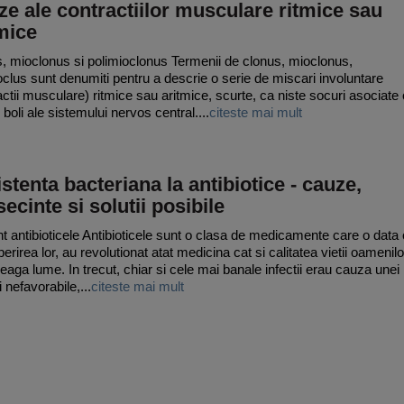
e ale contractiilor musculare ritmice sau
mice
, mioclonus si polimioclonus Termenii de clonus, mioclonus,
oclus sunt denumiti pentru a descrie o serie de miscari involuntare
actii musculare) ritmice sau aritmice, scurte, ca niste socuri asociate
e boli ale sistemului nervos central....
citeste mai mult
stenta bacteriana la antibiotice - cauze,
ecinte si solutii posibile
t antibioticele Antibioticele sunt o clasa de medicamente care o data
rirea lor, au revolutionat atat medicina cat si calitatea vietii oamenilo
treaga lume. In trecut, chiar si cele mai banale infectii erau cauza unei
i nefavorabile,...
citeste mai mult