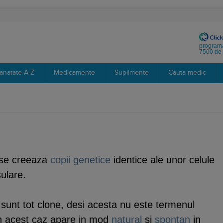
programa
7500 de 
anatate A-Z
Medicamente
Suplimente
Cauta medic
 se creeaza
copii
genetice
identice ale unor celule
ulare.
sunt tot clone, desi acesta nu este termenul
 in acest caz apare in mod
natural
si
spontan
in