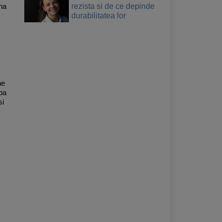
rezista si de ce depinde
ina
durabilitatea lor
ne
upa
si