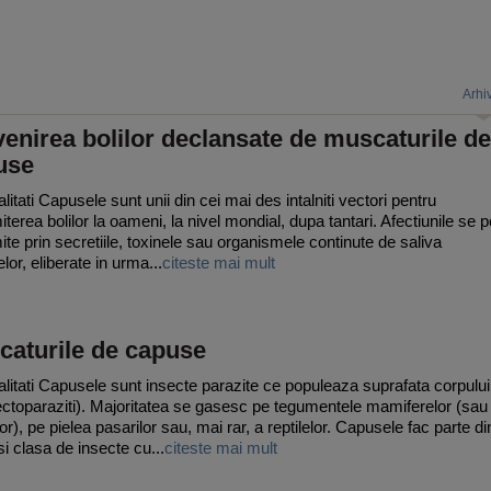
Arhi
enirea bolilor declansate de muscaturile de
use
itati Capusele sunt unii din cei mai des intalniti vectori pentru
terea bolilor la oameni, la nivel mondial, dupa tantari. Afectiunile se p
ite prin secretiile, toxinele sau organismele continute de saliva
lor, eliberate in urma...
citeste mai mult
caturile de capuse
litati Capusele sunt insecte parazite ce populeaza suprafata corpului
ectoparaziti). Majoritatea se gasesc pe tegumentele mamiferelor (sau 
or), pe pielea pasarilor sau, mai rar, a reptilelor. Capusele fac parte di
i clasa de insecte cu...
citeste mai mult