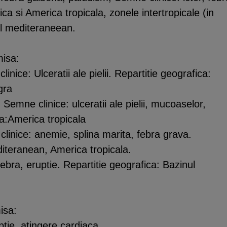
ca si America tropicala, zonele intertropicale (in
nul mediteraneean.
misa:
ice: Ulceratii ale pielii. Repartitie geografica:
gra
mne clinice: ulceratii ale pielii, mucoaselor,
ca:America tropicala
linice: anemie, splina marita, febra grava.
diteranean, America tropicala.
febra, eruptie. Repartitie geografica: Bazinul
isa:
ptie, atingere cardiaca.