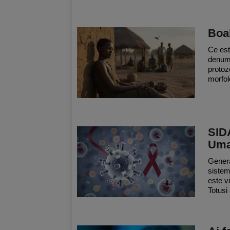
Boa
Ce est
denumi
protoz
morfol
SIDA
Uma
Genera
sistem
este v
Totusi 