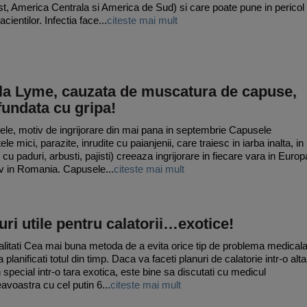
t, America Centrala si America de Sud) si care poate pune in pericol
acientilor. Infectia face...
citeste mai mult
la Lyme, cauzata de muscatura de capuse,
undata cu gripa!
le, motiv de ingrijorare din mai pana in septembrie Capusele
ele mici, parazite, inrudite cu paianjenii, care traiesc in iarba inalta, in
cu paduri, arbusti, pajisti) creeaza ingrijorare in fiecare vara in Europ
iv in Romania. Capusele...
citeste mai mult
uri utile pentru calatorii…exotice!
litati Cea mai buna metoda de a evita orice tip de problema medical
 planificati totul din timp. Daca va faceti planuri de calatorie intr-o alta
n special intr-o tara exotica, este bine sa discutati cu medicul
voastra cu cel putin 6...
citeste mai mult