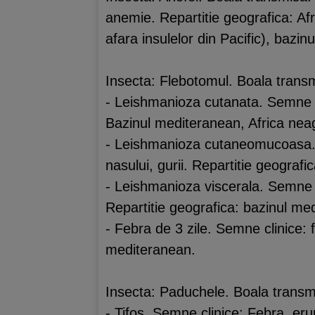
anemie. Repartitie geografica: Afri
afara insulelor din Pacific), bazi
Insecta: Flebotomul. Boala trans
- Leishmanioza cutanata. Semne clin
Bazinul mediteranean, Africa nea
- Leishmanioza cutaneomucoasa. Se
nasului, gurii. Repartitie geografi
- Leishmanioza viscerala. Semne c
Repartitie geografica: bazinul me
- Febra de 3 zile. Semne clinice: 
mediteranean.
Insecta: Paduchele. Boala transm
- Tifos. Semne clinice: Febra, eru