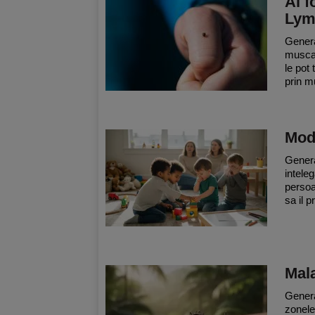
Ai 
Lym
Genera
muscat
le pot
prin m
Moda
General
intele
persoa
sa il p
Mala
Genera
zonele