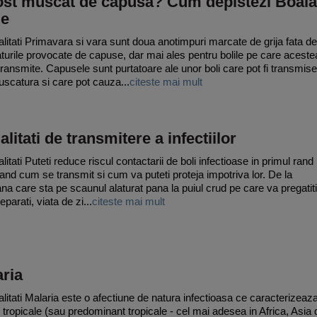
fost muscat de capusa? Cum depistezi Boala
e
litati Primavara si vara sunt doua anotimpuri marcate de grija fata de
urile provocate de capuse, dar mai ales pentru bolile pe care aceste
 transmite. Capusele sunt purtatoare ale unor boli care pot fi transmise
uscatura si care pot cauza...
citeste mai mult
litati de transmitere a infectiilor
itati Puteti reduce riscul contactarii de boli infectioase in primul rand
gand cum se transmit si cum va puteti proteja impotriva lor. De la
na care sta pe scaunul alaturat pana la puiul crud pe care va pregatiti
reparati, viata de zi...
citeste mai mult
ria
litati Malaria este o afectiune de natura infectioasa ce caracterizeaz
 tropicale (sau predominant tropicale - cel mai adesea in Africa, Asia 