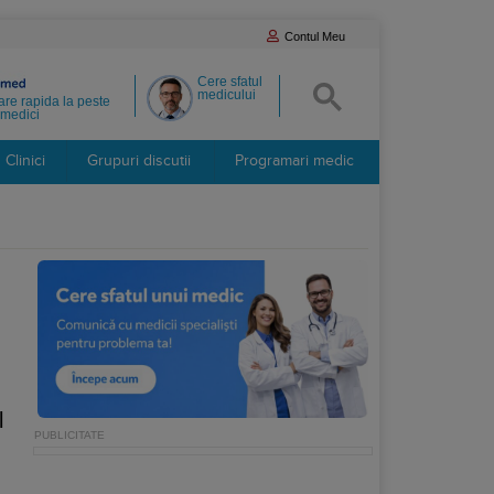
Contul Meu
Cere sfatul
medicului
re rapida la peste
medici
Clinici
Grupuri discutii
Programari medic
l