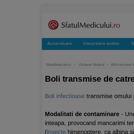
Autoevaluare
Interpretare analize
S
SfatulMedicului.ro
›
Dictionar Medical
›
Boli transmise 
Boli transmise de catr
Boli infectioase
transmise omului 
Modalitati de contaminare
- Un
inteapa, provocand mancarimi te
(
insecte
himenoptere, ca albina si