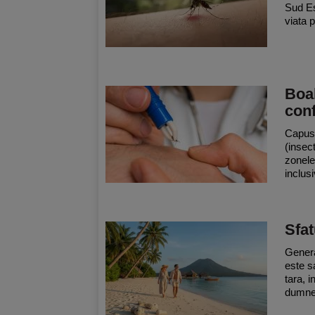
Sud Es
viata p
Boa
conf
Capuse
(insect
zonele 
inclus
Sfat
Genera
este sa
tara, i
dumnea