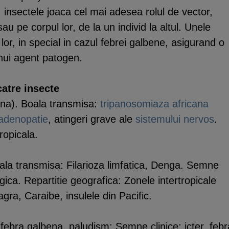
, insectele joaca cel mai adesea rolul de vector,
sau pe corpul lor, de la un individ la altul. Unele
lor, in special in cazul febrei galbene, asigurand o
nui agent patogen.
catre insecte
ina). Boala transmisa:
tripanosomiaza africana
adenopatie
, atingeri grave ale
sistemului nervos
.
ropicala.
ala transmisa: Filarioza limfatica, Denga. Semne
gica. Repartitie geografica: Zonele intertropicale
gra, Caraibe, insulele din Pacific.
febra galbena, paludism; Semne clinice: icter, febr