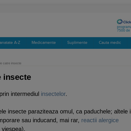
programa
7500 de 
anatate A-Z
Medicamente
Suplimente
Cauta medic
de catre insecte
e insecte
prin intermediul
insectelor
.
ele insecte paraziteaza omul, ca paduchele; altele i
mporare sau inducand, mai rar,
reactii alergice
 viespea).