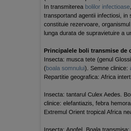
In transmiterea
bolilor
infectioase
transportand agentii infectiosi, in 
constituie rezervoare, organismul 
lunga durata de supravietuire a u
Principalele boli transmise de 
Insecta: musca tete (genul Gloss
(
boala
somnului
). Semne clinice:
Repartitie geografica: Africa intert
Insecta: tantarul Culex Aedes. Bo
clinice: elefantiazis, febra hemora
Extremul Orient tropical Africa nea
Insecta: Anofel. Boala transmisa: 