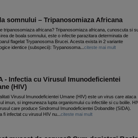
la somnului – Tripanosomiaza Africana
e tripanosomiaza africana? Tripanosomiaza africana, cunoscuta si s
rea de boala somnului, este o infectie parazitara determinata de
oarul flagelat Trypanosoma Brucei. Acesta exista in 2 variante
ogice identice (subspecii): Trypanosoma...
citeste mai mult
 - Infectia cu Virusul Imunodeficientei
ne (HIV)
litati Virusul Imunodeficientei Umane (HIV) este un virus care ataca
ul imun, si ingreuneaza lupta organismului cu infectiile si cu bolile. HI
irusul care produce Sindromul Imunodeficientei Dobandite (SIDA).
a fi infectat cu virusul HIV nu...
citeste mai mult