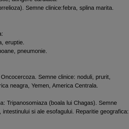
rrelioza). Semne clinice:febra, splina marita.
a:
, eruptie.
uboane, pneumonie.
 Oncocercoza. Semne clinice: noduli, prurit,
Africa neagra, Yemen, America Centrala.
sa: Tripanosomiaza (boala lui Chagas). Semne
i, intestinului si ale esofagului. Reparitie geografica: