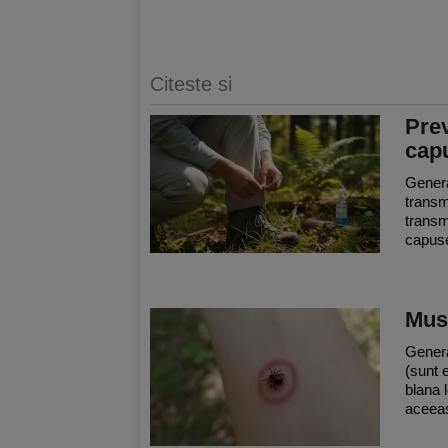
Citeste si
Prev
cap
General
transmi
transm
capuse
Mus
Genera
(sunt 
blana l
aceeas