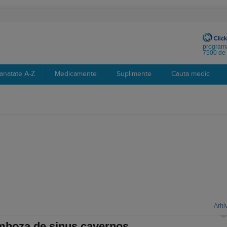
programa
7500 de 
anatate A-Z
Medicamente
Suplimente
Cauta medic
Arhi
mboza de sinus cavernos