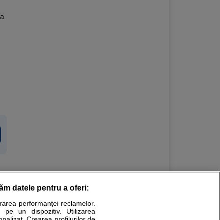
sa
răm datele pentru a oferi:
Stiri medicale
urarea performanței reclamelor.
 pe un dispozitiv. Utilizarea
ucational. Ele nu pot substitui consultul medical direct si
onalizat. Crearea profilurilor de