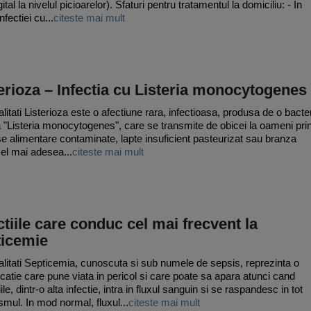
gital la nivelul picioarelor). Sfaturi pentru tratamentul la domiciliu: - In
nfectiei cu...
citeste mai mult
erioza – Infectia cu Listeria monocytogenes
litati Listerioza este o afectiune rara, infectioasa, produsa de o bacte
 "Listeria monocytogenes", care se transmite de obicei la oameni pri
e alimentare contaminate, lapte insuficient pasteurizat sau branza
cel mai adesea...
citeste mai mult
ctiile care conduc cel mai frecvent la
ticemie
litati Septicemia, cunoscuta si sub numele de sepsis, reprezinta o
catie care pune viata in pericol si care poate sa apara atunci cand
ile, dintr-o alta infectie, intra in fluxul sanguin si se raspandesc in tot
smul. In mod normal, fluxul...
citeste mai mult