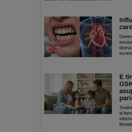
Infl
car
General
tesutu
distruc
incrimi
E ti
GSK
asup
pari
Studiul
al fam
inform
Mondial