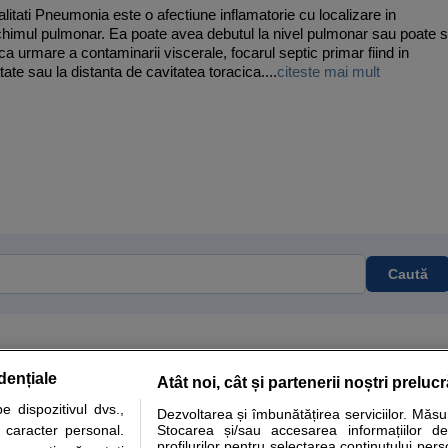
litati Pneumonia este o afectiune inflamatorie cu localizare in
himul pulmonar. Ea poate avea debutul la nivel pulmonar sau poate 
ca urmare a contaminarii viscerale, focarul septic primar fiind in
tate sau la distanta de cavitatea toracica....
citeste mai mult
Caută
dențiale
Atât noi, cât și partenerii noștri preluc
tare analize
Specialitati medicale
Boli si afectiuni
Calculatoare
 dispozitivul dvs.,
Dezvoltarea și îmbunătățirea serviciilor. Măs
u caracter personal.
Stocarea și/sau accesarea informațiilor de
e informatii despre sanatate disponibile pe sfatulmedicului.ro au scop informativ si ed
profilurilor pentru selectarea conținutului pers