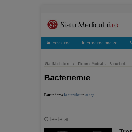
Autoevaluare
Interpretare analize
S
SfatulMedicului.ro
›
Dictionar Medical
›
Bacteriemie
Bacteriemie
Patrunderea
bacteriilor
in
sange
.
Citeste si
Tro