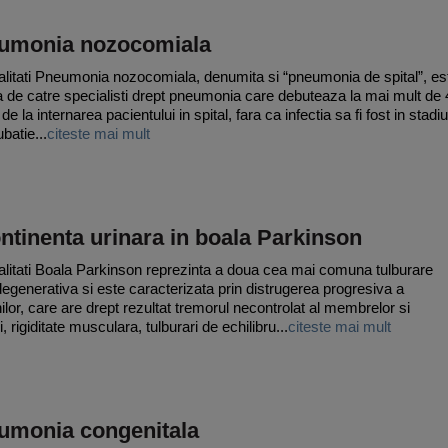
umonia nozocomiala
litati Pneumonia nozocomiala, denumita si “pneumonia de spital”, es
ta de catre specialisti drept pneumonia care debuteaza la mai mult de
de la internarea pacientului in spital, fara ca infectia sa fi fost in stadiu
batie...
citeste mai mult
ntinenta urinara in boala Parkinson
litati Boala Parkinson reprezinta a doua cea mai comuna tulburare
egenerativa si este caracterizata prin distrugerea progresiva a
ilor, care are drept rezultat tremorul necontrolat al membrelor si
, rigiditate musculara, tulburari de echilibru...
citeste mai mult
umonia congenitala