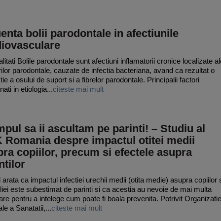
uenta bolii parodontale in afectiunile
diovasculare
itati Bolile parodontale sunt afectiuni inflamatorii cronice localizate al
rilor parodontale, cauzate de infectia bacteriana, avand ca rezultat o
tie a osului de suport si a fibrelor parodontale. Principalii factori
nati in etiologia...
citeste mai mult
mpul sa ii ascultam pe parinti! – Studiu al
 Romania despre impactul otitei medii
ra copiilor, precum si efectele asupra
ntilor
 arata ca impactul infectiei urechii medii (otita medie) asupra copiilor 
iliei este subestimat de parinti si ca acestia au nevoie de mai multa
are pentru a intelege cum poate fi boala prevenita. Potrivit Organizatie
e a Sanatatii,...
citeste mai mult