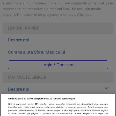
si informare si nu inlocuiesc consultul sau diagnosticul medical. Este
recomandat sa consultati fie medicul Dvs., fie unul din medicii
disponibili in sistemul de programare la medic Clickmed.
LINKURI RAPIDE
Despre noi
Cum te ajuta SfatulMedicului
Login / Cont nou
MAI MULTE LINKURI
Despre noi
Nouă ne pasă ca datele tale personale să rămână confidențiale
Legal
Noi și partenerii noștri
961
stocăm și/sau accesăm informații pe dispozitivul dvs., precum
identificatorii cookie unici pentru prelucrarea datelor cu caracter personal. Puteți accepta sau
gestiona preferințele dvs. făcând clic mai jos, respectiv vă puteți opune utilizării unui interes legitim
Drepturile consumatorului
în orice moment pe pagina cu politica de confidențialitate. Aceste alegeri vor fi raportate