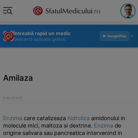
Întreabă rapid un medic
×
▶ GooglePlay
Descarcă aplicația gratuit
Amilaza
Enzima
care catalizeaza
hidroliza
amidonului in
molecule mici, maltoza si dextrine.
Enzima
de
origine salivara sau pancreatica intervenind in