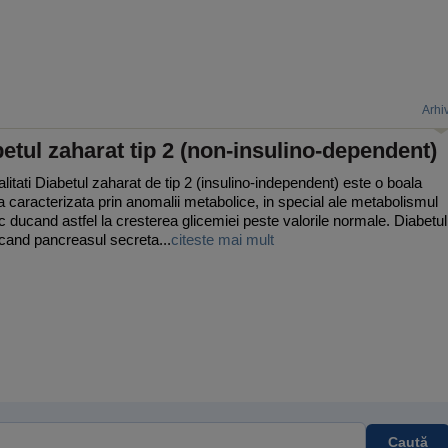
Arhi
etul zaharat tip 2 (non-insulino-dependent)
litati Diabetul zaharat de tip 2 (insulino-independent) este o boala
a caracterizata prin anomalii metabolice, in special ale metabolismul
ic ducand astfel la cresterea glicemiei peste valorile normale. Diabetul
cand pancreasul secreta...
citeste mai mult
Caută