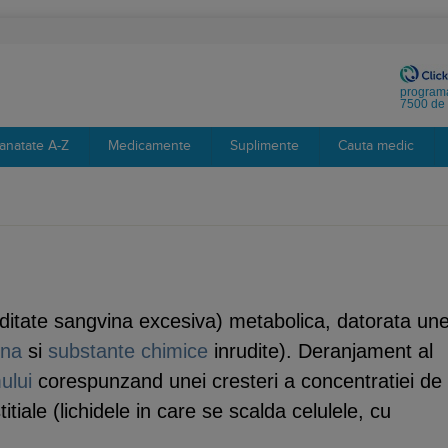
programa
7500 de 
anatate A-Z
Medicamente
Suplimente
Cauta medic
ditate sangvina excesiva) metabolica, datorata une
ona
si
substante chimice
inrudite). Deranjament al
ului
corespunzand unei cresteri a concentratiei de
stitiale (lichidele in care se scalda celulele, cu