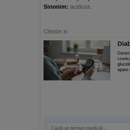
Sinonim:
acidoza.
Citeste si
Diab
Genera
cronic
glucid
apare 