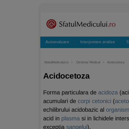
Autoevaluare
Interpretare analize
S
SfatulMedicului.ro
›
Dictionar Medical
›
Acidocetoza
Acidocetoza
Forma particulara de
acidoza
(aci
acumulari de
corpi cetonici
(
acet
echilibrului acidobazic al
organism
acid in
plasma
si in lichidele inter
exceptia
sangelui
).