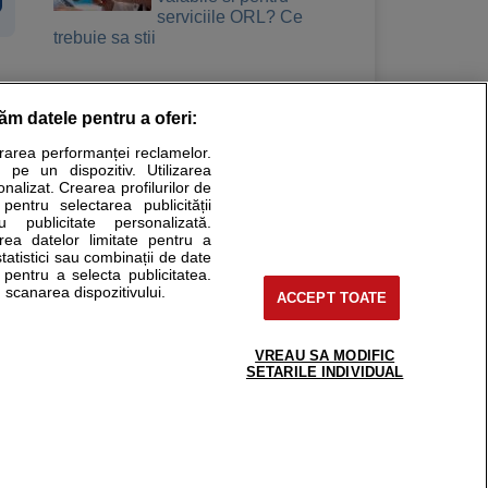
serviciile ORL? Ce
trebuie sa stii
răm datele pentru a oferi:
Stiri medicale
urarea performanței reclamelor.
 pe un dispozitiv. Utilizarea
ucational. Ele nu pot substitui consultul medical direct si
onalizat. Crearea profilurilor de
a consultati fie medicul Dvs., fie unul dintre medicii pe care
 pentru selectarea publicității
u publicitate personalizată.
area datelor limitate pentru a
statistici sau combinații de date
e pentru a selecta publicitatea.
tru pacient
 scanarea dispozitivului.
ACCEPT TOATE
nici si cabinete
ta medic
reaba un medic
VREAU SA MODIFIC
support@sfatulmedicului.ro
SETARILE INDIVIDUAL
eoConsult
0374 109 268
ckmed - programari
dic