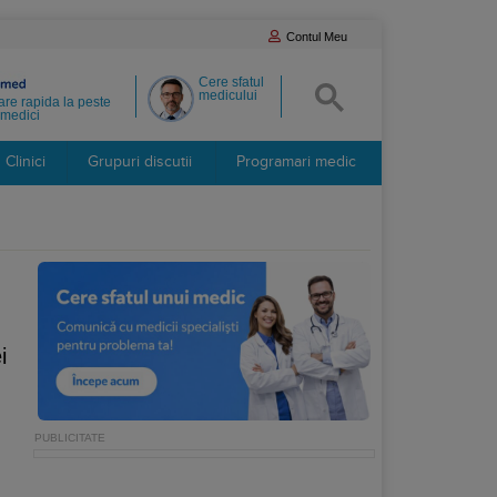
Contul Meu
Cere sfatul
medicului
re rapida la peste
medici
Clinici
Grupuri discutii
Programari medic
i