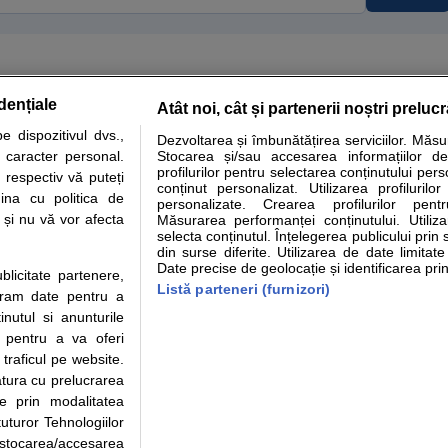
dențiale
Atât noi, cât și partenerii noștri preluc
tare analize
Specialitati medicale
Boli si afectiuni
Calculatoare
 dispozitivul dvs.,
Dezvoltarea și îmbunătățirea serviciilor. Măs
u caracter personal.
Stocarea și/sau accesarea informațiilor de
e informatii despre sanatate disponibile pe sfatulmedicului.ro au scop informativ si ed
profilurilor pentru selectarea conținutului pers
 respectiv vă puteți
analizelor medicale. Va sfatuim, ca pe langa informatia primita pe sfatulmedicului.ro s
conținut personalizat. Utilizarea profilurilor
ina cu politica de
personalizate. Crearea profilurilor pentr
ul de programari la medic Clickmed.
i și nu vă vor afecta
Măsurarea performanței conținutului. Utiliz
selecta conținutul. Înțelegerea publicului prin 
din surse diferite. Utilizarea de date limitat
Drepturile consumatorului
Parteneri
Pen
Date precise de geolocație și identificarea prin
ublicitate partenere,
Protectia consumatorilor -
Inscriere clinica
Cli
Listă parteneri (furnizori)
ucram date pentru a
ANPC
Creaza cont medic
Cau
nutul si anunturile
Solutionarea Alternativa a
Int
., pentru a va oferi
Litigiilor
Vid
 traficul pe website.
Parte din Grupul
Info consumator: 0800.080.999
Cli
atura cu prelucrarea
Formulare europene - CNAS
me
te prin modalitatea
Ministerul Sanatatii - ANMDM
uturor Tehnologiilor
a stocarea/accesarea