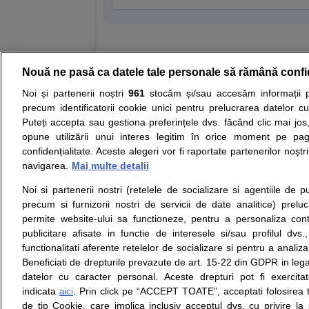
Nouă ne pasă ca datele tale personale să rămână confi
Resurse:
Autoevaluare simptome
Interpre
Noi și partenerii noștri
961
stocăm și/sau accesăm informații pe
precum identificatorii cookie unici pentru prelucrarea datelor c
Opiniile avizate ale medicilor, sfaturile si orice alt
Puteți accepta sau gestiona preferințele dvs. făcând clic mai jos,
nici diagnosticul stabilit in urma investigatiilor si 
opune utilizării unui interes legitim în orice moment pe pag
ii punem la dispozitie pentru programare in sistem
confidențialitate. Aceste alegeri vor fi raportate partenerilor noștr
navigarea.
Mai multe detalii
Despre noi
Legal
Noi si partenerii nostri (retelele de socializare si agentiile de p
Despre noi
Termeni si conditii
precum si furnizorii nostri de servicii de date analitice) prel
Contact
Politica de
permite website-ului sa functioneze, pentru a personaliza conti
Intrebari frecvente
confidentialitate
publicitare afisate in functie de interesele si/sau profilul dvs
Consultanti
Politica de cookie
functionalitati aferente retelelor de socializare si pentru a analiza
medicali
Modifica Setarile Cookie
Beneficiati de drepturile prevazute de art. 15-22 din GDPR in leg
datelor cu caracter personal. Aceste drepturi pot fi exercita
indicata
. Prin click pe “ACCEPT TOATE”, acceptati folosirea t
aici
de tip Cookie, care implica inclusiv acceptul dvs. cu privire l