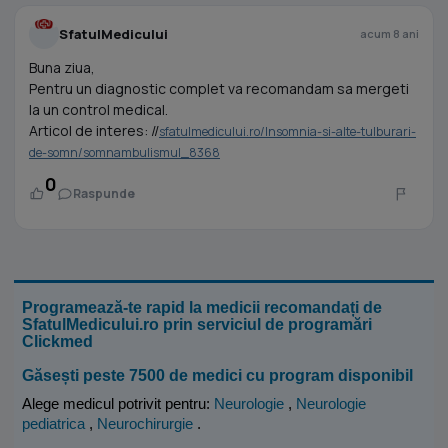
SfatulMedicului
acum 8 ani
Buna ziua,
Pentru un diagnostic complet va recomandam sa mergeti
la un control medical.
Articol de interes: //
sfatulmedicului.ro/Insomnia-si-alte-tulburari-
de-somn/somnambulismul_8368
0
Raspunde
Programează-te rapid la medicii recomandați de
SfatulMedicului.ro prin serviciul de programări
Clickmed
Găsești peste 7500 de medici cu program disponibil
Alege medicul potrivit pentru:
Neurologie
,
Neurologie
pediatrica
,
Neurochirurgie
.