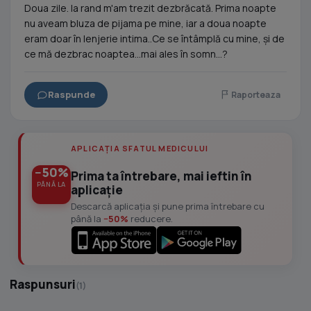
Doua zile. la rand m'am trezit dezbrăcată. Prima noapte
nu aveam bluza de pijama pe mine, iar a doua noapte
eram doar în lenjerie intima..Ce se întâmplă cu mine, și de
ce mă dezbrac noaptea...mai ales în somn...?
Raspunde
Raporteaza
APLICAȚIA SFATUL MEDICULUI
−50%
Prima ta întrebare, mai ieftin în
PÂNĂ LA
aplicație
Descarcă aplicația și pune prima întrebare cu
până la
−50%
reducere.
Raspunsuri
(1)