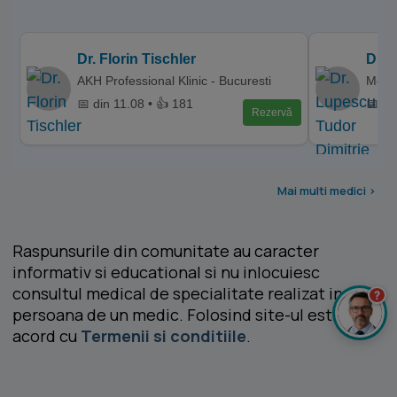
Dr. Florin Tischler
Dr. 
AKH Professional Klinic - Bucuresti
Memor
📅 din 11.08 • 👍 181
📅 di
Rezervă
Mai multi medici >
Raspunsurile din comunitate au caracter
informativ si educational si nu inlocuiesc
consultul medical de specialitate realizat in
?
persoana de un medic. Folosind site-ul esti de
acord cu
Termenii si conditiile
.