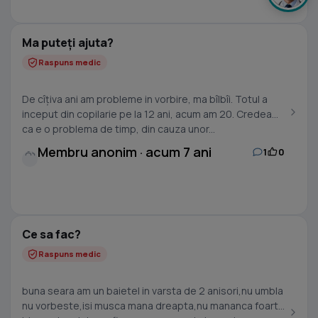
Ma puteți ajuta?
Raspuns medic
De cîțiva ani am probleme in vorbire, ma bîlbîi. Totul a
inceput din copilarie pe la 12 ani, acum am 20. Credeam
ca e o problema de timp, din cauza unor...
Membru anonim · acum 7 ani
1
0
Ce sa fac?
Raspuns medic
buna seara am un baietel in varsta de 2 anisori,nu umbla
nu vorbeste,isi musca mana dreapta,nu mananca foarte