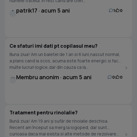
numele fratelui. În rest cand are chef...
patrik17 · acum 5 ani
1
0
P
Ce sfaturi imi dati pt copilasul meu?
Buna ziua! Am un baietel de 1 an si 6 luni,nascut normal,
a plans cand la scos, acuma este foarte energic si face
multe lucruri logice,dar din cauza ca la...
Membru anonim · acum 5 ani
0
0
Tratament pentru rinolalie?
Bună ziua! Am 19 ani și sufăr de rinolalie deschisa.
Recent am început sa merg la logoped, dar sunt
curioasa daca mai exista si alte metode de rezolvare...