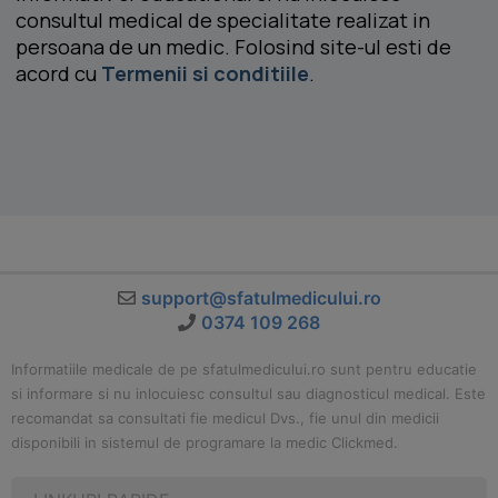
consultul medical de specialitate realizat in
persoana de un medic. Folosind site-ul esti de
acord cu
Termenii si conditiile
.
support@sfatulmedicului.ro
0374 109 268
Informatiile medicale de pe sfatulmedicului.ro sunt pentru educatie
si informare si nu inlocuiesc consultul sau diagnosticul medical. Este
recomandat sa consultati fie medicul Dvs., fie unul din medicii
disponibili in sistemul de programare la medic Clickmed.