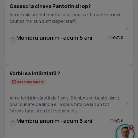
Gasesc la cineva Pantotin sirop?
Am nevoie urgent pentru sora mea nu stiu unde sa mai
caut sa mai sun sunt disperata😔
Membru anonim · acum 6 ani
0
0
Vorbirea întârziată ?
Raspuns medic
Am o fetiță în vârstă de 1 an si 6 luni..nu vorbește nimic,
doar sunete pe limba ei..a spus tata pe la 1 an tot
întruna tata, si eu tot i spuneam zi...
Membru anonim · acum 6 ani
1
0
?