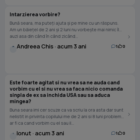
Intarzierea vorbire?
Bună seara, ma puteți ajuta și pe mine cu un răspuns.
Am un băiețel de 2 ani și 2 luni nu vorbește mai nimic îl
auzi asa din când în când zicând...
Andreea Chis · acum 3 ani
1
0
A
Este foarte agitat si nu vrea sa ne auda cand
vorbim cu el si nu vrea sa faca nicio comanda
sinpla de ex sa inchida USA sau sa aduca
mingea?
Buna seara imi cer scuze ca va scriu la ora asta dar sunt
nelistit in privinta copilului me de 2 ani si 8 luni problem
ar fi ca cand vorbim cu el sau il...
Ionut · acum 3 ani
1
0
I