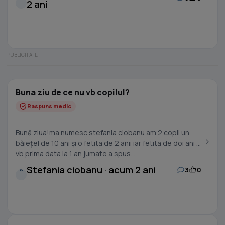
2 ani
Buna ziu de ce nu vb copilul?
Raspuns medic
Bună ziua!ma numesc stefania ciobanu am 2 copii un
băiețel de 10 ani și o fetita de 2 anii iar fetita de doi ani a
vb prima data la 1 an jumate a spus...
Stefania ciobanu · acum 2 ani
3
0
S