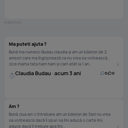
Ma puteti ajuta ?
Bună ma numesc Budau claudia și am un băiețel de 2
anisori care ma îngrijorează ca nu vrea sa vorbească
zice mama tata ham ham și cam atât la 1 an...
Claudia Budau · acum 3 ani
0
0
C
Am ?
Bună ziua am o întrebare am un băiețel de 3ani nu vrea
sa vorbească dacă îi spun sa îmi aducă o carte îmi
aduce dacă îi trebuie apa îmi...