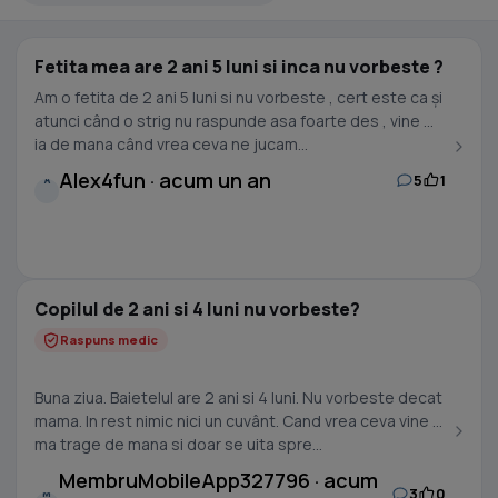
Fetita mea are 2 ani 5 luni si inca nu vorbeste ?
Am o fetita de 2 ani 5 luni si nu vorbeste , cert este ca și
atunci când o strig nu raspunde asa foarte des , vine ma
ia de mana când vrea ceva ne jucam...
Alex4fun · acum un an
5
1
A
Copilul de 2 ani si 4 luni nu vorbeste?
Raspuns medic
Buna ziua. Baietelul are 2 ani si 4 luni. Nu vorbeste decat
mama. In rest nimic nici un cuvânt. Cand vrea ceva vine si
ma trage de mana si doar se uita spre...
MembruMobileApp327796 · acum
3
0
M