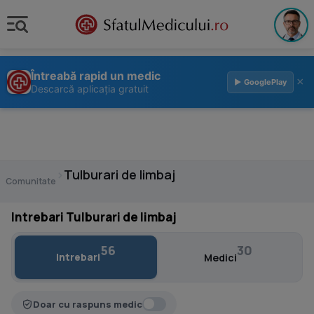
Întreabă rapid un medic
×
▶ GooglePlay
Descarcă aplicația gratuit
›
Tulburari de limbaj
Comunitate
Intrebari Tulburari de limbaj
56
30
Intrebari
Medici
Doar cu raspuns medic