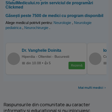
SfatulMedicului.ro prin serviciul de programări
Clickmed
Găsești peste 7500 de medici cu program disponibil
Alege medicul potrivit pentru:
Neurologie
,
Neurologie
pediatrica
,
Neurochirurgie
.
Dr. Vanghelie Doinita
Ioa
Hiperdia - Oltenitei - Bucuresti
Centr
📅 din 10.08 • 👍 5
📅 di
Rezervă
Mai multi medici >
Raspunsurile din comunitate au caracter
informativ si educational si nu inlocuiesc