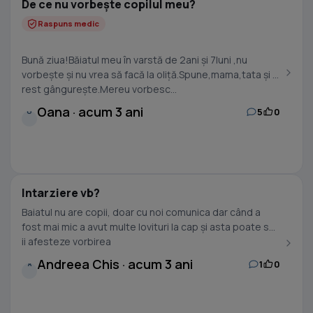
De ce nu vorbește copilul meu?
Raspuns medic
Bună ziua!Băiatul meu în varstă de 2ani și 7luni ,nu
vorbește și nu vrea să facă la oliță.Spune,mama,tata și în
rest gângurește.Mereu vorbesc...
Oana · acum 3 ani
5
0
O
Intarziere vb?
Baiatul nu are copii, doar cu noi comunica dar când a
fost mai mic a avut multe lovituri la cap și asta poate sa
ii afesteze vorbirea
Andreea Chis · acum 3 ani
1
0
A