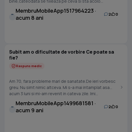
bine,cateodata se fixeaza pe ceva si sta acolo...
MembruMobileApp1517964223 ·
2
0
M
acum 8 ani
Subit am o dificultate de vorbire Ce poate sa
fie?
Raspuns medic
Am 70, fara probleme mari de sanatate.De ieri vorbesc
greu. Nu simt nimic altceva. Mi s-a mai intamplat asa
acum 3 luni si mi-am revenit in cateva zile. Imi...
MembruMobileApp1499681581 ·
2
0
M
acum 9 ani