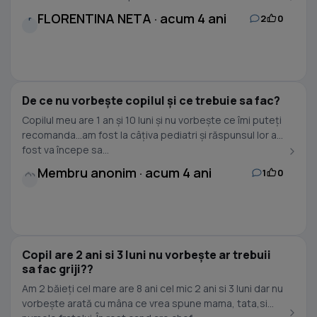
FLORENTINA NETA · acum 4 ani
2
0
F
De ce nu vorbește copilul și ce trebuie sa fac?
Copilul meu are 1 an și 10 luni și nu vorbește ce îmi puteți
recomanda...am fost la câțiva pediatri și răspunsul lor a
fost va începe sa...
Membru anonim · acum 4 ani
1
0
Copil are 2 ani si 3 luni nu vorbește ar trebuii
sa fac griji??
Am 2 băieți cel mare are 8 ani cel mic 2 ani si 3 luni dar nu
vorbește arată cu mâna ce vrea spune mama, tata,si