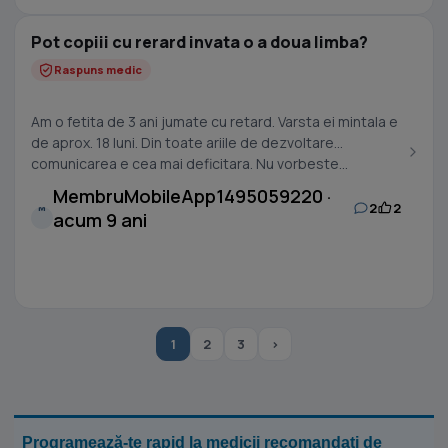
Pot copiii cu rerard invata o a doua limba?
Raspuns medic
Am o fetita de 3 ani jumate cu retard. Varsta ei mintala e
de aprox. 18 luni. Din toate ariile de dezvoltare
comunicarea e cea mai deficitara. Nu vorbeste...
MembruMobileApp1495059220 ·
2
2
M
acum 9 ani
1
2
3
›
Programează-te rapid la medicii recomandați de