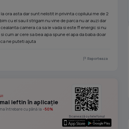
a ora asta dar sunt nelistit in privinta copilului me de 2
rbim cu el sau il strigam nu vine de parca nu ar auzi dar
 cealanta camera ca sa le vada si este ff energic si nu
 si cum ar cere sa bea apa spune el apa da baba doar
aca ne puteti ajuta
Raporteaza
UI
mai ieftin în aplicație
ima întrebare cu până la
−50%
Scanează cu telefonul