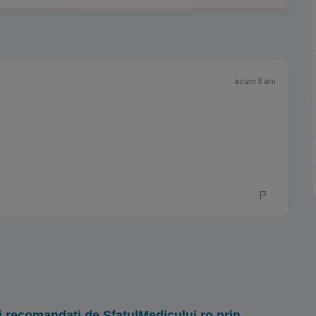
acum 3 ani
i recomandați de SfatulMedicului.ro prin