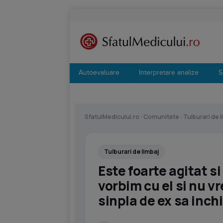
Autoevaluare
Interpretare analize
S
SfatulMedicului.ro
›
Comunitate
›
Tulburari de l
Tulburari de limbaj
Este foarte agitat s
vorbim cu el si nu v
sinpla de ex sa inc