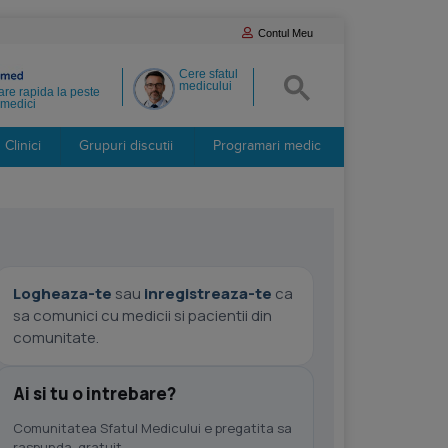
Contul Meu
Cere sfatul
medicului
re rapida la peste
medici
Clinici
Grupuri discutii
Programari medic
Logheaza-te
sau
inregistreaza-te
ca
sa comunici cu medicii si pacientii din
comunitate.
Ai si tu o intrebare?
Comunitatea Sfatul Medicului e pregatita sa
raspunda, gratuit.