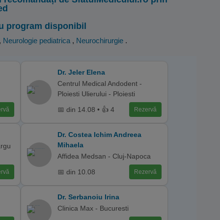
ed
u program disponibil
,
Neurologie pediatrica
,
Neurochirurgie
.
Dr. Jeler Elena
Centrul Medical Andodent -
Ploiesti Ulierului - Ploiesti
📅 din 14.08 • 👍 4
rvă
Rezervă
Dr. Costea Ichim Andreea
Mihaela
argu
Affidea Medsan - Cluj-Napoca
📅 din 10.08
rvă
Rezervă
Dr. Serbanoiu Irina
Clinica Max - Bucuresti