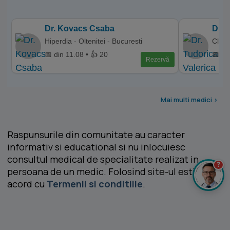
Dr. Kovacs Csaba
Dr. 
Hiperdia - Oltenitei - Bucuresti
Clini
📅 din 11.08 • 👍 20
📅 di
Rezervă
Mai multi medici >
Raspunsurile din comunitate au caracter
informativ si educational si nu inlocuiesc
consultul medical de specialitate realizat in
?
persoana de un medic. Folosind site-ul esti de
acord cu
Termenii si conditiile
.