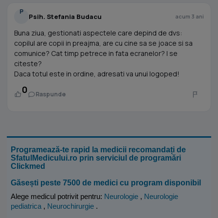
P
Psih. Stefania Budacu
acum 3 ani
Buna ziua, gestionati aspectele care depind de dvs:
copilul are copii in preajma, are cu cine sa se joace si sa
comunice? Cat timp petrece in fata ecranelor? I se
citeste?
Daca totul este in ordine, adresati va unui logoped!
0
Raspunde
Programează-te rapid la medicii recomandați de
SfatulMedicului.ro prin serviciul de programări
Clickmed
Găsești peste 7500 de medici cu program disponibil
Alege medicul potrivit pentru:
Neurologie
,
Neurologie
pediatrica
,
Neurochirurgie
.