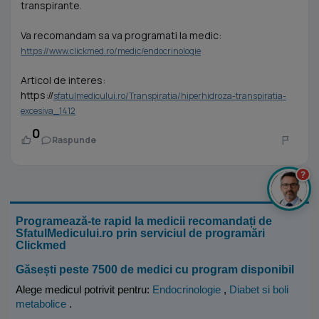
transpirante.
Va recomandam sa va programati la medic:
https://www.clickmed.ro/medic/endocrinologie
Articol de interes:
https://
sfatulmedicului.ro/Transpiratia/hiperhidroza-transpiratia-
excesiva_1412
0
Raspunde
?
Programează-te rapid la medicii recomandați de
SfatulMedicului.ro prin serviciul de programări
Clickmed
Găsești peste 7500 de medici cu program disponibil
Alege medicul potrivit pentru:
Endocrinologie
,
Diabet si boli
metabolice
.