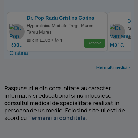
Dr. Pop Radu Cristina Corina
Dr. 
Hyperclinica MedLife Targu Mures -
Sfant
Targu Mures
📅 di
📅 din 11.08 • 👍 4
Rezervă
Mai multi medici >
Raspunsurile din comunitate au caracter
informativ si educational si nu inlocuiesc
consultul medical de specialitate realizat in
persoana de un medic. Folosind site-ul esti de
acord cu
Termenii si conditiile
.