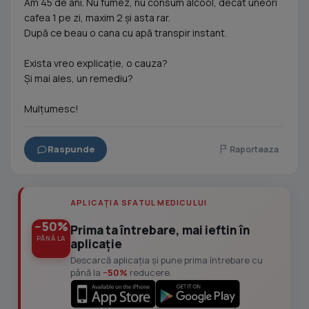
Am 45 de ani. Nu fumez, nu consum alcool, decât uneori
cafea 1 pe zi, maxim 2 și asta rar.
După ce beau o cana cu apă transpir instant.
Exista vreo explicație, o cauza?
Și mai ales, un remediu?
Mulțumesc!
Raspunde
Raporteaza
APLICAȚIA SFATUL MEDICULUI
−50%
Prima ta întrebare, mai ieftin în
PÂNĂ LA
aplicație
Descarcă aplicația și pune prima întrebare cu
până la
−50%
reducere.