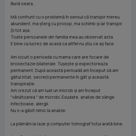
Bună seara,
Mă confrunt cu o problemă în sensul că transpir mereu
abundent, ma șterg cu prosop, ma schimb și iar transpir.
Și tot așa.
Toate persoanele din familia mea au observat asta.
E bine ca lucrez de acasă ca altfel nu știu ce aș face.
Am locuit o perioada cu mama care are focare de
brosectazie bilaterale. Tușește și expectoreaza
permanent. După această perioadă am început să am
gâtul iritat, secreții permanente în gât și această
transpirație.
Am crezut că am luat un microb și am început
"vânătoarea " de microbi. Exudate, analize de sânge
infecțioase, alergii.
Nu s-a găsit nimic la analize.
La plămâni la raze și computer tomograf totul arată bine.