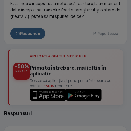
Fata mea a început sa amețească, dar tare,la un moment
dat a început sa transpire foarte tare și avut și o stare de
greață. Ați putea să mi spuneți de ce?
Raspunde
Raporteaza
APLICAȚIA SFATUL MEDICULUI
−50%
Prima ta întrebare, mai ieftin în
PÂNĂ LA
aplicație
Descarcă aplicația și pune prima întrebare cu
până la
−50%
reducere.
Raspunsuri