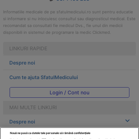
Informatiile medicale de pe sfatulmedicului.ro sunt pentru educatie
si informare si nu inlocuiesc consultul sau diagnosticul medical. Este
recomandat sa consultati fie medicul Dvs., fie unul din medicii
disponibili in sistemul de programare la medic Clickmed.
LINKURI RAPIDE
Despre noi
Cum te ajuta SfatulMedicului
Login / Cont nou
MAI MULTE LINKURI
Despre noi
Nouă ne pasă ca datele tale personale să rămână confidențiale
Legal