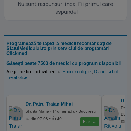
Nu sunt raspunsuri inca. Fii primul care
raspunde!
Programează-te rapid la medicii recomandați de
SfatulMedicului.ro prin serviciul de programări
Clickmed
Găsești peste 7500 de medici cu program disponibil
Alege medicul potrivit pentru:
Endocrinologie
,
Diabet si boli
metabolice
.
Dr. 
Dr. Patru Traian Mihai
Donna
Sfanta Maria - Promenada - Bucuresti
Bucur
📅 din 07.08 • 👍 40
📅 di
Rezervă