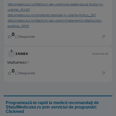
sfatulmedicului.ro/Afectiuni-ale-urechii/ce-poate-cauza-tiuitul-in-
urechei_16400
sfatulmedicului.ro/simptome/zgomote-in-ureche-tinitus_267
sfatulmedicului.ro/Afectiuni-ale-urechii/tratamentul-afectiunilor-
auditive_19518
0
Raspunde
Z
ZAINEA
acum un an
Multumesc !
0
Raspunde
Programează-te rapid la medicii recomandați de
SfatulMedicului.ro prin serviciul de programări
Clickmed