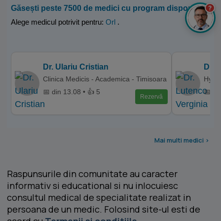
?
Găsești peste 7500 de medici cu program disponibil
Alege medicul potrivit pentru:
Orl
.
Dr. Ulariu Cristian
Dr. 
Clinica Medicis - Academica - Timisoara
Hyper
📅 din 13.08 • 👍 5
📅 di
Rezervă
Mai multi medici >
Raspunsurile din comunitate au caracter
informativ si educational si nu inlocuiesc
consultul medical de specialitate realizat in
persoana de un medic. Folosind site-ul esti de