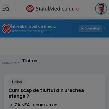
Întreabă rapid un medic
×
▶ GooglePlay
Descarcă aplicația gratuit
›
Tinitus
Comunitate
Tinitus
Cum scap de tiuitul din urechea
stanga ?
ZAINEA · acum un an
Z