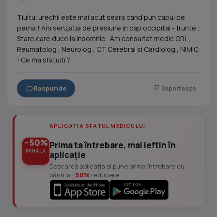
Tiuitul urechii este mai acut seara cand pun capul pe
perna ! Am senzatia de presiune in cap occipital - frunte .
Stare care duce la insomnie . Am consultat medic ORL ,
Reumatolog , Neurolog , CT Cerebral si Cardiolog , NIMIC
! Ce ma sfatuiti ?
Raspunde
Raporteaza
APLICAȚIA SFATUL MEDICULUI
−50%
Prima ta întrebare, mai ieftin în
PÂNĂ LA
aplicație
Descarcă aplicația și pune prima întrebare cu
până la
−50%
reducere.