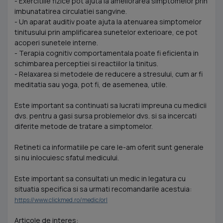
- Exercitiile fizice pot ajuta la ameliorarea simptomelor prin
imbunatatirea circulatiei sangvine.
- Un aparat auditiv poate ajuta la atenuarea simptomelor
tinitusului prin amplificarea sunetelor exterioare, ce pot
acoperi sunetele interne.
- Terapia cognitiv comportamentala poate fi eficienta in
schimbarea perceptiei si reactiilor la tinitus.
- Relaxarea si metodele de reducere a stresului, cum ar fi
meditatia sau yoga, pot fi, de asemenea, utile.
Este important sa continuati sa lucrati impreuna cu medicii
dvs. pentru a gasi sursa problemelor dvs. si sa incercati
diferite metode de tratare a simptomelor.
Retineti ca informatiile pe care le-am oferit sunt generale
si nu inlocuiesc sfatul medicului.
Este important sa consultati un medic in legatura cu
situatia specifica si sa urmati recomandarile acestuia:
https://www.clickmed.ro/medic/orl
Articole de interes: