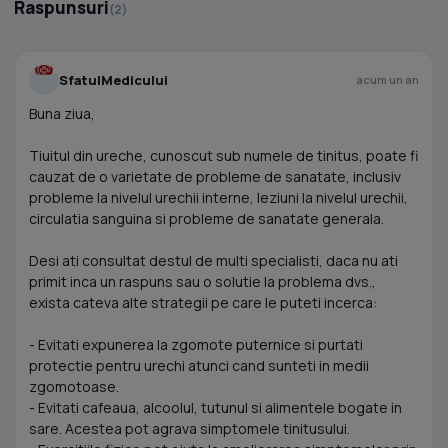
Raspunsuri
(2)
SfatulMedicului
acum un an
Buna ziua,
Tiuitul din ureche, cunoscut sub numele de tinitus, poate fi
cauzat de o varietate de probleme de sanatate, inclusiv
probleme la nivelul urechii interne, leziuni la nivelul urechii,
circulatia sanguina si probleme de sanatate generala.
Desi ati consultat destul de multi specialisti, daca nu ati
primit inca un raspuns sau o solutie la problema dvs.,
exista cateva alte strategii pe care le puteti incerca:
- Evitati expunerea la zgomote puternice si purtati
protectie pentru urechi atunci cand sunteti in medii
zgomotoase.
- Evitati cafeaua, alcoolul, tutunul si alimentele bogate in
sare. Acestea pot agrava simptomele tinitusului.