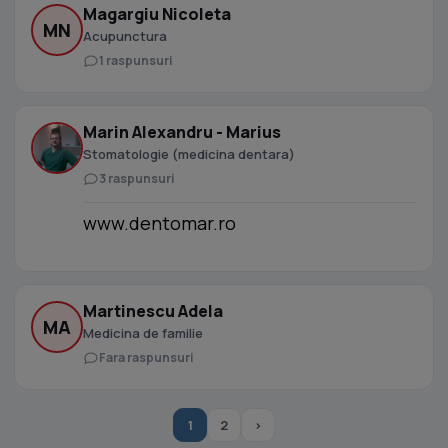
Magargiu Nicoleta
MN
Acupunctura
1 raspunsuri
Marin Alexandru - Marius
Stomatologie (medicina dentara)
3 raspunsuri
www.dentomar.ro
Martinescu Adela
MA
Medicina de familie
Fara raspunsuri
1
2
›