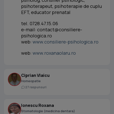
psiholog, consilier psihologic,
psihoterapeut, psihoterapie de cuplu
EFT, educator prenatal
tel. 0728.47.15.06
e-mail:
contact@consiliere-
psihologica.ro
web:
www.consiliere-psihologica.ro
web:
www.roxanaolaru.ro
Ciprian Vlaicu
Homeopatie
27 raspunsuri
Ionescu Roxana
Stomatologie (medicina dentara)