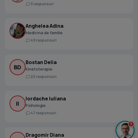
3 raspunsuri
Anghelea Adina
Medicina de familie
49 raspunsuri
Bostan Delia
BD
Kinetoterapie
22 raspunsuri
Iordache Iuliana
II
Psihologie
47 raspunsuri
?
Dragomir Diana