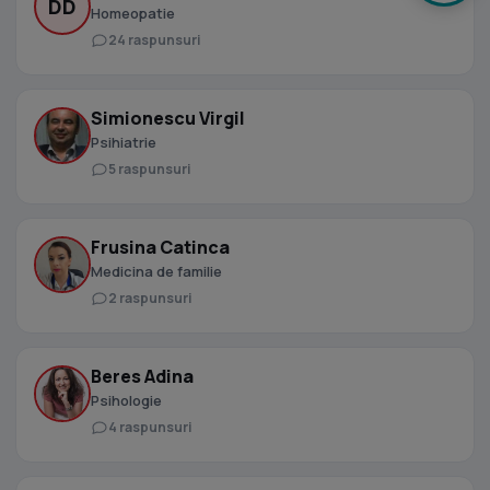
DD
Homeopatie
24 raspunsuri
Simionescu Virgil
Psihiatrie
5 raspunsuri
Frusina Catinca
Medicina de familie
2 raspunsuri
Beres Adina
Psihologie
4 raspunsuri