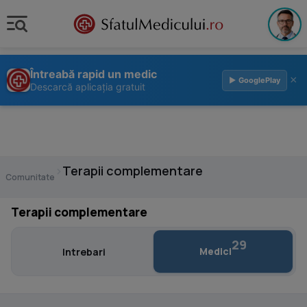
Întreabă rapid un medic
×
▶ GooglePlay
Descarcă aplicația gratuit
›
Terapii complementare
Comunitate
Terapii complementare
29
Medici
Intrebari