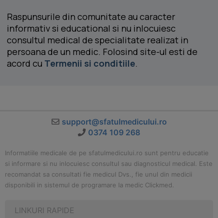
Raspunsurile din comunitate au caracter
informativ si educational si nu inlocuiesc
consultul medical de specialitate realizat in
persoana de un medic. Folosind site-ul esti de
acord cu
Termenii si conditiile
.
support@sfatulmedicului.ro
0374 109 268
Informatiile medicale de pe sfatulmedicului.ro sunt pentru educatie
si informare si nu inlocuiesc consultul sau diagnosticul medical. Este
recomandat sa consultati fie medicul Dvs., fie unul din medicii
disponibili in sistemul de programare la medic Clickmed.
LINKURI RAPIDE