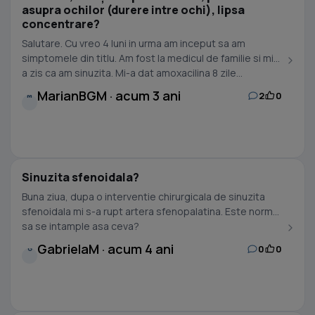
asupra ochilor (durere intre ochi), lipsa
concentrare?
Salutare. Cu vreo 4 luni in urma am inceput sa am
simptomele din titlu. Am fost la medicul de familie si mi-
a zis ca am sinuzita. Mi-a dat amoxacilina 8 zile...
MarianBGM · acum 3 ani
2
0
M
Sinuzita sfenoidala?
Buna ziua, dupa o interventie chirurgicala de sinuzita
sfenoidala mi s-a rupt artera sfenopalatina. Este normal
sa se intample asa ceva?
GabrielaM · acum 4 ani
0
0
G