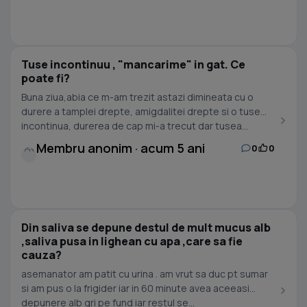
Tuse incontinuu , "mancarime" in gat. Ce
poate fi?
Buna ziua,abia ce m-am trezit astazi dimineata cu o
durere a tamplei drepte, amigdalitei drepte si o tuse
incontinua, durerea de cap mi-a trecut dar tusea...
Membru anonim · acum 5 ani
0
0
Din saliva se depune destul de mult mucus alb
,saliva pusa in lighean cu apa ,care sa fie
cauza?
asemanator am patit cu urina . am vrut sa duc pt sumar
si am pus o la frigider iar in 60 minute avea aceeasi
depunere alb gri pe fund iar restul se...