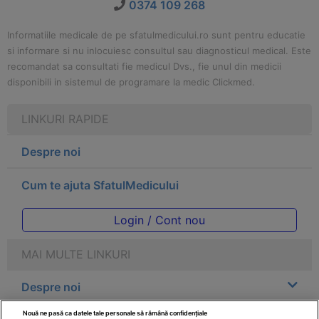
0374 109 268
Informatiile medicale de pe sfatulmedicului.ro sunt pentru educatie
si informare si nu inlocuiesc consultul sau diagnosticul medical. Este
recomandat sa consultati fie medicul Dvs., fie unul din medicii
disponibili in sistemul de programare la medic Clickmed.
LINKURI RAPIDE
Despre noi
Cum te ajuta SfatulMedicului
Login / Cont nou
MAI MULTE LINKURI
Despre noi
Nouă ne pasă ca datele tale personale să rămână confidențiale