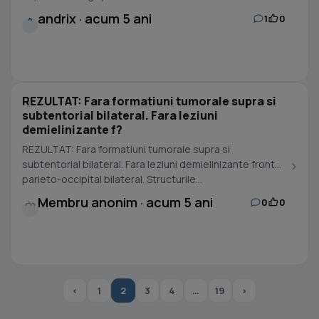
andrix · acum 5 ani
1
0
A
REZULTAT: Fara formatiuni tumorale supra si
subtentorial bilateral. Fara leziuni
demielinizante f?
REZULTAT: Fara formatiuni tumorale supra si
subtentorial bilateral. Fara leziuni demielinizante fronto-
parieto-occipital bilateral. Structurile...
Membru anonim · acum 5 ani
0
0
‹
1
2
3
4
…
19
›