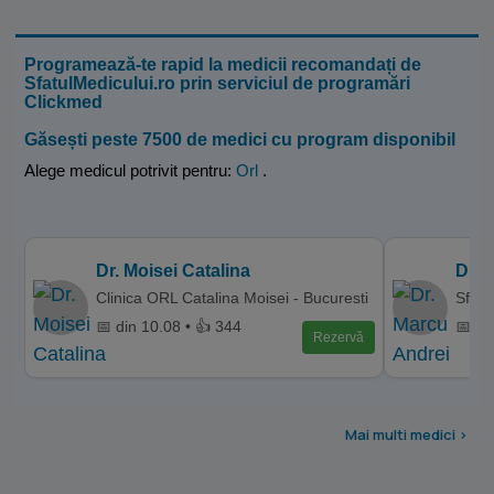
Programează-te rapid la medicii recomandați de
SfatulMedicului.ro prin serviciul de programări
Clickmed
Găsești peste 7500 de medici cu program disponibil
Alege medicul potrivit pentru:
Orl
.
Dr. Moisei Catalina
Dr. 
Clinica ORL Catalina Moisei - Bucuresti
Sfant
📅 din 10.08 • 👍 344
📅 di
Rezervă
Mai multi medici >