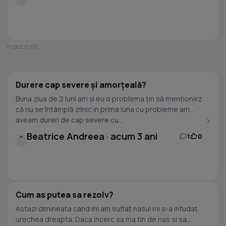
Durere cap severe și amorțeală?
Buna ziua de 2 luni am și eu o problema țin să menționez
că nu se întâmplă zilnic in prima luna cu probleme am
aveam dureri de cap severe cu...
Beatrice Andreea · acum 3 ani
1
0
B
Cum as putea sa rezolv?
Astazi dimineata cand mi am suflat nasul mi s-a infudat
urechea dreapta. Daca incerc sa ma tin de nas si sa