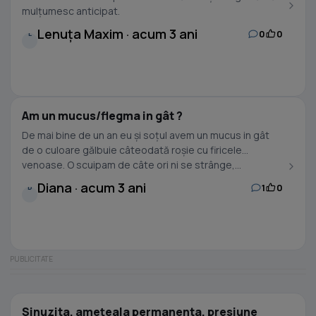
mulțumesc anticipat.
Lenuța Maxim · acum 3 ani
0
0
L
Am un mucus/flegma in gât ?
De mai bine de un an eu și soțul avem un mucus in gât
de o culoare gălbuie câteodată roșie cu firicele
venoase. O scuipam de câte ori ni se strânge,...
Diana · acum 3 ani
1
0
D
Sinuzita, amețeala permanenta, presiune