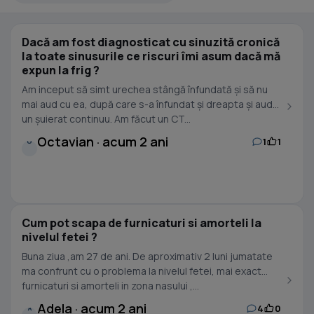
Dacă am fost diagnosticat cu sinuzită cronică
la toate sinusurile ce riscuri îmi asum dacă mă
expun la frig ?
Am inceput să simt urechea stângă înfundată și să nu
mai aud cu ea, după care s-a înfundat și dreapta și aud
un șuierat continuu. Am făcut un CT...
Octavian · acum 2 ani
1
1
O
Cum pot scapa de furnicaturi si amorteli la
nivelul fetei ?
Buna ziua ,am 27 de ani. De aproximativ 2 luni jumatate
ma confrunt cu o problema la nivelul fetei, mai exact
furnicaturi si amorteli in zona nasului ,...
Adela · acum 2 ani
4
0
A