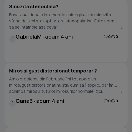
Sinuzita sfenoidala?
Buna ziua, dupa o interventie chirurgicala de sinuzita
sfenoidala mi s-a rupt artera sfenopalatina. Este normal
sa se intample asa ceva?
GabrielaM · acum 4 ani
0
0
G
Miros și gust distorsionat temporar ?
Am o problema din Februarie îmi tot apare un
miros/gust distorsionat nu știu cum sa îl explic.. dar îmi
schimba mirosul tuturor mirosurilor normale..zici...
OanaB · acum 4 ani
0
0
O