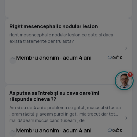
Right mesencephalic nodular lesion
right mesencephalic nodular lesion,ce este,si daca
exista tratemente pentru asta?
Membru anonim · acum 4 ani
0
0
?
As putea sa întreb și eu ceva oare îmi
răspunde cineva ??
Am și eu de 4 ani o problema cu gatul , mucusul și tusea
, eram răcită și aveam puroi in gat , mia trecut dar tot
mai dădeam mucus când tuseam , de...
Membru anonim · acum 4 ani
0
0