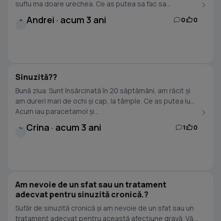
suflu ma doare urechea. Ce as putea sa fac sa...
Andrei · acum 3 ani
0
0
A
Sinuzită??
Bună ziua. Sunt însărcinată în 20 săptămâni, am răcit și
am dureri mari de ochi și cap, la tâmple. Ce as putea lua .
Acum iau paracetamol și...
Crina · acum 3 ani
1
0
C
Am nevoie de un sfat sau un tratament
adecvat pentru sinuzită cronică.?
Sufăr de sinuzită cronică și am nevoie de un sfat sau un
tratament adecvat pentru această afecțiune gravă. Vă