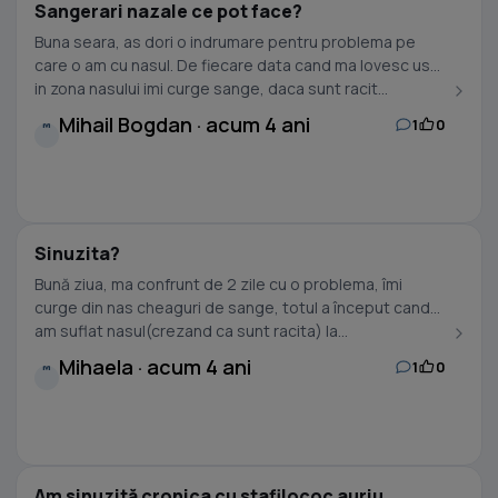
Sangerari nazale ce pot face?
Buna seara, as dori o indrumare pentru problema pe
care o am cu nasul. De fiecare data cand ma lovesc usor
in zona nasului imi curge sange, daca sunt racit...
Mihail Bogdan · acum 4 ani
1
0
M
Sinuzita?
Bună ziua, ma confrunt de 2 zile cu o problema, îmi
curge din nas cheaguri de sange, totul a început cand
am suflat nasul(crezand ca sunt racita) la...
Mihaela · acum 4 ani
1
0
M
Am sinuzită cronica cu stafilococ auriu