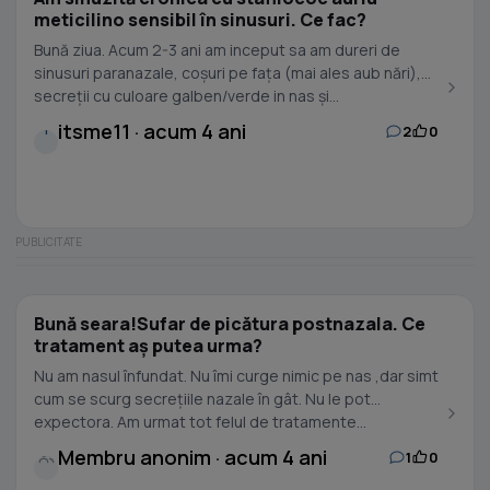
meticilino sensibil în sinusuri. Ce fac?
Bună ziua. Acum 2-3 ani am inceput sa am dureri de
sinusuri paranazale, coșuri pe fața (mai ales aub nări),
secreții cu culoare galben/verde in nas și...
itsme11 · acum 4 ani
2
0
I
Bună seara!Sufar de picătura postnazala. Ce
tratament aș putea urma?
Nu am nasul înfundat. Nu îmi curge nimic pe nas ,dar simt
cum se scurg secrețiile nazale în gât. Nu le pot
expectora. Am urmat tot felul de tratamente...
Membru anonim · acum 4 ani
1
0