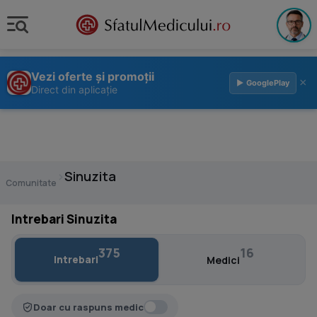
Vezi oferte și promoții
×
▶ GooglePlay
Direct din aplicație
›
Sinuzita
Comunitate
Intrebari Sinuzita
375
16
Intrebari
Medici
Doar cu raspuns medic