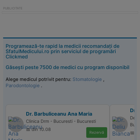
Programează-te rapid la medicii recomandați de
SfatulMedicului.ro prin serviciul de programări
Clickmed
Găsești peste 7500 de medici cu program disponibil
Alege medicul potrivit pentru:
Stomatologie
,
Parodontologie
.
Dr. 
Dr. Barbuliceanu Ana Maria
Denta
Clinica Drm - Bucuresti - Bucuresti
Bucu
📅 din 10.08
Rezervă
📅 d