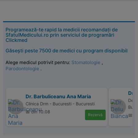
Programează-te rapid la medicii recomandați de
SfatulMedicului.ro prin serviciul de programări
Clickmed
Găsești peste 7500 de medici cu program disponibil
Alege medicul potrivit pentru:
Stomatologie
,
Parodontologie
.
Dr. 
Dr. Barbuliceanu Ana Maria
Denta
Clinica Drm - Bucuresti - Bucuresti
Bucu
📅 din 10.08
Rezervă
📅 d