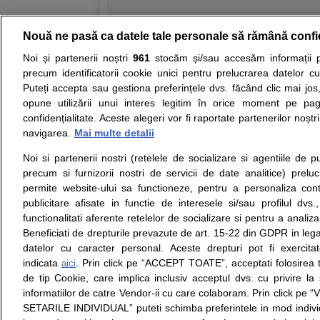
Nouă ne pasă ca datele tale personale să rămână confi
Resurse:
Autoevaluare simptome
Interpre
Noi și partenerii noștri
961
stocăm și/sau accesăm informații pe
precum identificatorii cookie unici pentru prelucrarea datelor c
Opiniile avizate ale medicilor, sfaturile si orice alt
Puteți accepta sau gestiona preferințele dvs. făcând clic mai jos,
nici diagnosticul stabilit in urma investigatiilor si 
opune utilizării unui interes legitim în orice moment pe pag
ii punem la dispozitie pentru programare in sistem
confidențialitate. Aceste alegeri vor fi raportate partenerilor noștr
navigarea.
Mai multe detalii
Despre noi
Legal
Noi si partenerii nostri (retelele de socializare si agentiile de p
Despre noi
Termeni si conditii
precum si furnizorii nostri de servicii de date analitice) prel
Contact
Politica de
permite website-ului sa functioneze, pentru a personaliza conti
Intrebari frecvente
confidentialitate
publicitare afisate in functie de interesele si/sau profilul dvs
Consultanti
Politica de cookie
functionalitati aferente retelelor de socializare si pentru a analiza
medicali
Modifica Setarile Cookie
Beneficiati de drepturile prevazute de art. 15-22 din GDPR in leg
datelor cu caracter personal. Aceste drepturi pot fi exercita
indicata
. Prin click pe “ACCEPT TOATE”, acceptati folosirea t
aici
de tip Cookie, care implica inclusiv acceptul dvs. cu privire l
© Copyright © 2005 - 2026
informatiilor de catre Vendor-ii cu care colaboram. Prin click 
SETARILE INDIVIDUAL” puteti schimba preferintele in mod individ
SFATUL MEDICULUI.ro S.A, CUI: RO 38847631, J40/19