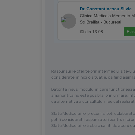
Dr. Constantinescu Silvia
Clinica Medicala Memento M
Str Brailita - Bucuresti
📅 din 13.08
Reze
Raspunsurile oferite prin intermediul site-ulu
considerate, in nici o situatie, ca fiind asim
Datorita insusi modului in care functioneaza
amanuntita nu este posibila, prin urmare, in
ca alternativa a consultului medical realizat
SfatulMedicului.ro, precum si toti colaborator
pot fi considerati raspunzatori pentru nici un
SfatulMedicului.ro trebuie sa fiti de acord c