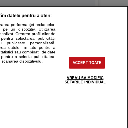
răm datele pentru a oferi:
Stiri medicale
urarea performanței reclamelor.
 pe un dispozitiv. Utilizarea
ucational. Ele nu pot substitui consultul medical direct si
onalizat. Crearea profilurilor de
a consultati fie medicul Dvs., fie unul dintre medicii pe care
 pentru selectarea publicității
u publicitate personalizată.
area datelor limitate pentru a
statistici sau combinații de date
e pentru a selecta publicitatea.
tru pacient
 scanarea dispozitivului.
ACCEPT TOATE
nici si cabinete
ta medic
reaba un medic
VREAU SA MODIFIC
support@sfatulmedicului.ro
SETARILE INDIVIDUAL
eoConsult
0374 109 268
ckmed - programari
dic
 Spatiul E6-11, etaj 6, sector 2, cod 021901