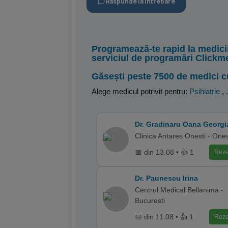
Raspunde la intrebare
Programează-te rapid la medici
serviciul de programări Clickm
Găsești peste 7500 de medici c
Alege medicul potrivit pentru:
Psihiatrie
,
.
Dr. Gradinaru Oana Georg
Clinica Antares Onesti - Ones
📅 din 13.08 • 👍 1
Reze
Dr. Paunescu Irina
Centrul Medical Bellanima -
Bucuresti
📅 din 11.08 • 👍 1
Reze