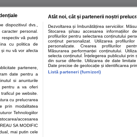
dențiale
Atât noi, cât și partenerii noștri preluc
tare analize
Specialitati medicale
Boli si afectiuni
Calculatoare
 dispozitivul dvs.,
Dezvoltarea și îmbunătățirea serviciilor. Măs
u caracter personal.
Stocarea și/sau accesarea informațiilor de
e informatii despre sanatate disponibile pe sfatulmedicului.ro au scop informativ si ed
profilurilor pentru selectarea conținutului pers
 respectiv vă puteți
analizelor medicale. Va sfatuim, ca pe langa informatia primita pe sfatulmedicului.ro s
conținut personalizat. Utilizarea profilurilor
ina cu politica de
personalizate. Crearea profilurilor pentr
ul de programari la medic Clickmed.
i și nu vă vor afecta
Măsurarea performanței conținutului. Utiliz
selecta conținutul. Înțelegerea publicului prin 
din surse diferite. Utilizarea de date limitat
Drepturile consumatorului
Parteneri
Pen
Date precise de geolocație și identificarea prin
ublicitate partenere,
Protectia consumatorilor -
Inscriere clinica
Cli
Listă parteneri (furnizori)
ucram date pentru a
ANPC
Creaza cont medic
Cau
nutul si anunturile
Solutionarea Alternativa a
Int
., pentru a va oferi
Litigiilor
Vid
 traficul pe website.
Parte din Grupul
Info consumator: 0800.080.999
Cli
atura cu prelucrarea
Formulare europene - CNAS
me
te prin modalitatea
Ministerul Sanatatii - ANMDM
uturor Tehnologiilor
a stocarea/accesarea
pe “VREAU SA MODIFIC
ual, mai putin cele
95/2018, cu sediul in Bucuresti, Bulevardul Pierre de Coubertin, Office Building,