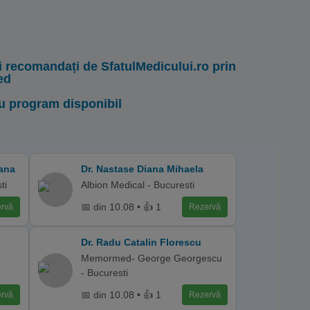
i recomandați de SfatulMedicului.ro prin
ed
u program disponibil
iana
Dr. Nastase Diana Mihaela
ti
Albion Medical - Bucuresti
📅 din 10.08 • 👍 1
rvă
Rezervă
Dr. Radu Catalin Florescu
Memormed- George Georgescu
- Bucuresti
📅 din 10.08 • 👍 1
rvă
Rezervă