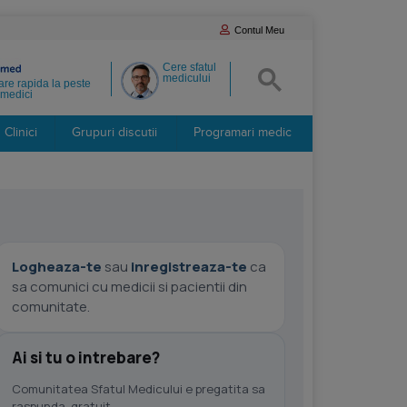
Contul Meu
Cere sfatul
medicului
re rapida la peste
medici
Clinici
Grupuri discutii
Programari medic
Logheaza-te
sau
inregistreaza-te
ca
sa comunici cu medicii si pacientii din
comunitate.
Ai si tu o intrebare?
Comunitatea Sfatul Medicului e pregatita sa
raspunda, gratuit.