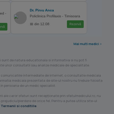
Dr. Pirvu Anca
ed -
Policlinica Profilaxis - Timisoara
📅 din 12.08
Rezervă
rvă
Mai multi medici >
i sunt de natura educationala si informativa si nu pot fi
ilate unor consultatii sau analize medicale de specialitate.
 comunicatiile intermediate de internet, o consultatie medicala
formatia medicala prezentata de site-ul nostru nu trebuie folosita
 in persoana de un medic specialist.
ii ale caror sfaturi sunt recepţionate prin sfatulmedicului.ro, nu
 prejudiciu/pierdere de orice fel. Pentru a putea utiliza site-ul
u
Termenii si conditiile
.