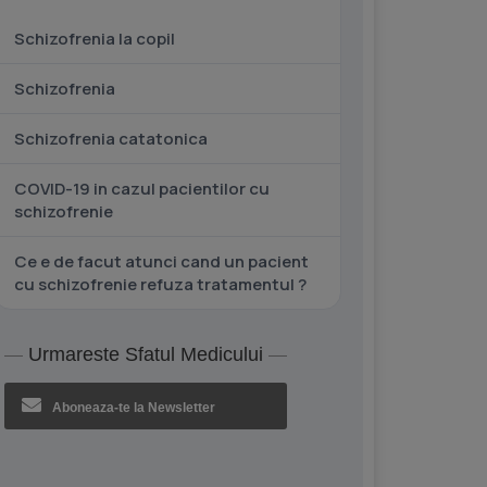
Schizofrenia la copil
Schizofrenia
Schizofrenia catatonica
COVID-19 in cazul pacientilor cu
schizofrenie
Ce e de facut atunci cand un pacient
cu schizofrenie refuza tratamentul ?
Urmareste Sfatul Medicului
Aboneaza-te la Newsletter