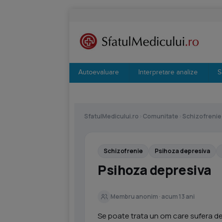
Autoevaluare
Interpretare analize
S
SfatulMedicului.ro
›
Comunitate
›
Schizofrenie
Schizofrenie
Psihoza depresiva
Psihoza depresiva
Membru anonim · acum 13 ani
Se poate trata un om care sufera de