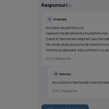
Raspunsuri
(2)
Gratiela
G
Imi pare rau pentru voi.
Gasesti medicamentul modafinil sub d
Cauti in farmaciile Helpnet sau Sensib
Se vinde doar pe baza de reteta si e 
merita sa dai banii. Ma confrunt cu 
0
Raspunde
Marius
M
Nu exista in farmaciile mentionate.
0
Raspunde