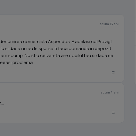
acum 13 ani
enumirea comerciala Aspendos. E acelasi cu Provigil.
lu si daca nu au le spui sa ti faca comanda in depozit.
cam scump. Nu stiu ce varsta are copilul tau si daca se
aceeasi problema
acum 4 ani
..