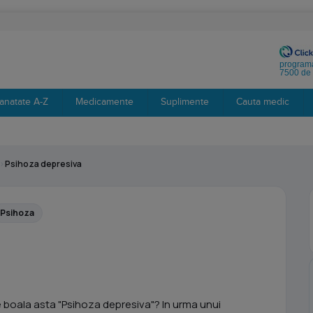
programa
7500 de 
anatate A-Z
Medicamente
Suplimente
Cauta medic
›
Psihoza depresiva
Psihoza
 boala asta "Psihoza depresiva"? In urma unui