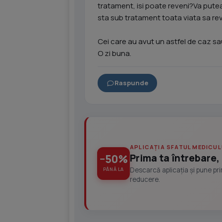
tratament, isi poate reveni?Va putea
sta sub tratament toata viata sa revi
Cei care au avut un astfel de caz sa
O zi buna.
Raspunde
APLICAȚIA SFATUL MEDICUL
Prima ta întrebare, 
−50%
Descarcă aplicația și pune pr
PÂNĂ LA
reducere.