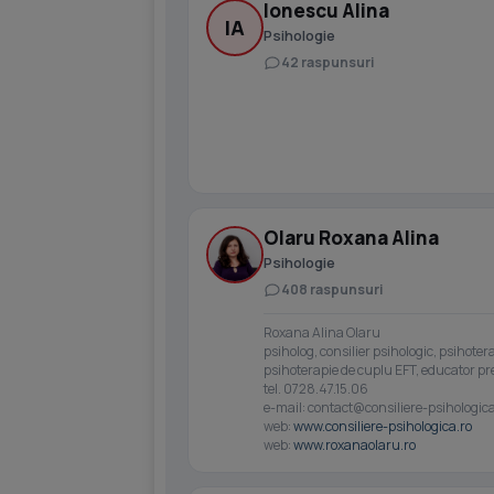
Ionescu Alina
IA
Psihologie
42 raspunsuri
Olaru Roxana Alina
Psihologie
408 raspunsuri
Roxana Alina Olaru
psiholog, consilier psihologic, psihoter
psihoterapie de cuplu EFT, educator p
tel. 0728.47.15.06
e-mail:
contact@consiliere-psihologica
web:
www.consiliere-psihologica.ro
web:
www.roxanaolaru.ro