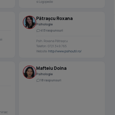
si Logopedie
Pătrașcu Roxana
Psihologie
413 raspunsuri
ii
Psih. Roxana Pătrașcu
Telefon: 0721.349.765
Website:
http://www.psihoutil.ro/
Mafteiu Doina
Psihologie
18 raspunsuri
hiriac