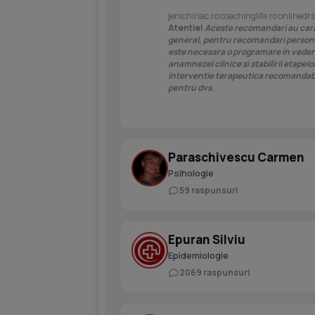
jenichiriac.ro coachinglife.ro onlinedrs
Atentie!
Aceste recomandari au car
general, pentru recomandari person
este necesara o programare in vede
anamnezei clinice si stabilirii etapelo
interventie terapeutica recomandab
pentru dvs.
Paraschivescu Carmen
Psihologie
59 raspunsuri
Epuran Silviu
Epidemiologie
2069 raspunsuri