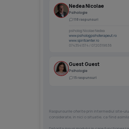
Nedea Nicolae
Psihologie
118 raspunsuri
psiholog Nicolae Nedea
www.psihologpsihoterapeut.ro
www.spiritcenter.ro
0743541374 / 0720319838
Guest Guest
Psihologie
15 raspunsuri
Raspunsurile oferite prin intermediul site-ulu
considerate, in nici o situatie, ca fiind asim
Datorita insusi modului in care functioneaza