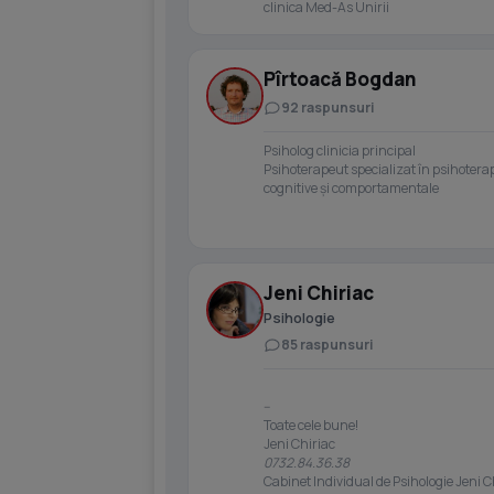
clinica Med-As Unirii
Pîrtoacă Bogdan
92 raspunsuri
Psiholog clinicia principal
Psihoterapeut specializat în psihoterap
cognitive și comportamentale
Jeni Chiriac
Psihologie
85 raspunsuri
--
Toate cele bune!
Jeni Chiriac
0732.84.36.38
Cabinet Individual de Psihologie Jeni C