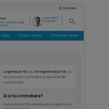
Contul Meu
Cere sfatul
medicului
re rapida la peste
medici
Clinici
Grupuri discutii
Programari medic
Logheaza-te
sau
inregistreaza-te
ca
sa comunici cu medicii si pacientii din
comunitate.
Ai si tu o intrebare?
Comunitatea Sfatul Medicului e pregatita sa
raspunda, gratuit.