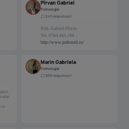
Pîrvan Gabriel
Psihologie
243 raspunsuri
Psih. Gabriel Pîrvan
Tel. 0764.443.184
http://www.psihoutil.ro/
Marin Gabriela
Psihologie
308 raspunsuri
apeut,
renatal
.ro