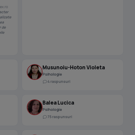
ex.ro
acter
alizate
rea
r de
ile
Musunoiu-Hoton Violeta
Psihologie
4 raspunsuri
Balea Lucica
Psihologie
75 raspunsuri