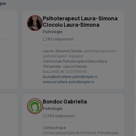
pie
Psihoterapeut Laura- Simona
Ciocoiu Laura-Simona
Psihologie
82 raspunsuri
Laura- Simona Ciocoiu
, psiholog supervizor-
psihoterapeut- logoped
Centrul de Psihoterapie si Dezvoltare
Personala - Laura Ciocoiu
Bucuresti, tel. 0723366515
laura@consiliere-psihoterapie.ro
www.consiliere-psihoterapie.ro
Bondoc Gabriella
Psihologie
192 raspunsuri
Clinica Hope
Clinica specializata de Psihiatrie, Psihoterapie