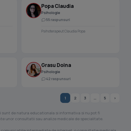
Popa Claudia
Psihologie
55 raspunsuri
Psihoterapeut Claudia Popa
Grasu Doina
Psihologie
42 raspunsuri
1
2
3
…
5
›
i sunt de natura educationala si informativa si nu pot fi
ilate unor consultatii sau analize medicale de specialitate.
 comunicatiile intermediate de internet, o consultatie medicala