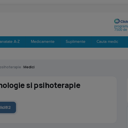
programa
7500 de 
anatate A-Z
Medicamente
Suplimente
Cauta medic
 psihoterapie
›
Medici
hologie si psihoterapie
ici
82