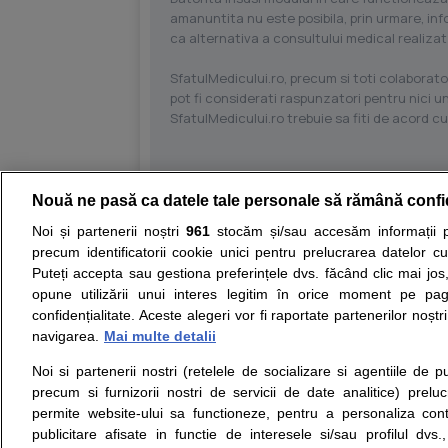
amanuntita nu este posibila, prin urmare, in
ca alternativa a consultului medical realizat
SfatulMedicului.ro, precum si toti colaborator
pot fi considerati raspunzatori pentru nici un
SfatulMedicului.ro trebuie sa fiti de acord c
Nouă ne pasă ca datele tale personale să rămână confi
Resurse:
Autoevaluare simptome
Interpre
Noi și partenerii noștri
961
stocăm și/sau accesăm informații pe
precum identificatorii cookie unici pentru prelucrarea datelor c
Opiniile avizate ale medicilor, sfaturile si orice alt
Puteți accepta sau gestiona preferințele dvs. făcând clic mai jos,
nici diagnosticul stabilit in urma investigatiilor si 
opune utilizării unui interes legitim în orice moment pe pag
ii punem la dispozitie pentru programare in sistem
confidențialitate. Aceste alegeri vor fi raportate partenerilor noștr
navigarea.
Mai multe detalii
Despre noi
Legal
Noi si partenerii nostri (retelele de socializare si agentiile de p
Despre noi
Termeni si conditii
precum si furnizorii nostri de servicii de date analitice) prel
Contact
Politica de
permite website-ului sa functioneze, pentru a personaliza conti
Intrebari frecvente
confidentialitate
publicitare afisate in functie de interesele si/sau profilul dvs
Consultanti
Politica de cookie