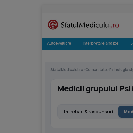
Autoevaluare
Interpretare analize
S
SfatulMedicului.ro
›
Comunitate
›
Psihologie si
Medicii grupului Psi
Intrebari & raspunsuri
Med