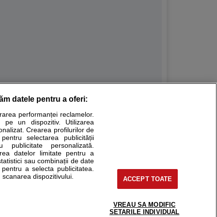
răm datele pentru a oferi:
Stiri medicale
urarea performanței reclamelor.
 pe un dispozitiv. Utilizarea
ucational. Ele nu pot substitui consultul medical direct si
onalizat. Crearea profilurilor de
a consultati fie medicul Dvs., fie unul dintre medicii pe care
 pentru selectarea publicității
u publicitate personalizată.
area datelor limitate pentru a
statistici sau combinații de date
e pentru a selecta publicitatea.
tru pacient
 scanarea dispozitivului.
ACCEPT TOATE
nici si cabinete
ta medic
reaba un medic
VREAU SA MODIFIC
support@sfatulmedicului.ro
SETARILE INDIVIDUAL
eoConsult
0374 109 268