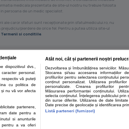
formatia medicala prezentata de site-ul nostru nu trebuie folosita
 in persoana de un medic specialist.
ii ale caror sfaturi sunt recepţionate prin sfatulmedicului.ro, nu
 prejudiciu/pierdere de orice fel. Pentru a putea utiliza site-ul
u
Termenii si conditiile
.
dențiale
Atât noi, cât și partenerii noștri preluc
tare analize
Specialitati medicale
Boli si afectiuni
Calculatoare
 dispozitivul dvs.,
Dezvoltarea și îmbunătățirea serviciilor. Măs
u caracter personal.
Stocarea și/sau accesarea informațiilor de
e informatii despre sanatate disponibile pe sfatulmedicului.ro au scop informativ si ed
profilurilor pentru selectarea conținutului pers
 respectiv vă puteți
analizelor medicale. Va sfatuim, ca pe langa informatia primita pe sfatulmedicului.ro s
conținut personalizat. Utilizarea profilurilor
ina cu politica de
personalizate. Crearea profilurilor pentr
ul de programari la medic Clickmed.
i și nu vă vor afecta
Măsurarea performanței conținutului. Utiliz
selecta conținutul. Înțelegerea publicului prin 
din surse diferite. Utilizarea de date limitat
Drepturile consumatorului
Parteneri
Pen
Date precise de geolocație și identificarea prin
ublicitate partenere,
Protectia consumatorilor -
Inscriere clinica
Cli
Listă parteneri (furnizori)
ucram date pentru a
ANPC
Creaza cont medic
Cau
nutul si anunturile
Solutionarea Alternativa a
Int
., pentru a va oferi
Litigiilor
Vid