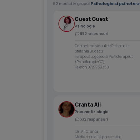
82 medici in grupul
Psihologie si psihotera
Guest Guest
Psihologie
852 raspunsuri
Cabinet Individual de Psihologie
Stefania Budacu
Terapeut Logoped si Psihoterapeut
(Psihoterapie CC)
Telefon 0727733350
Cranta Ali
Pneumofiziologie
332 raspunsuri
Dr. Ali Cranta
Medic specialist pneumolog