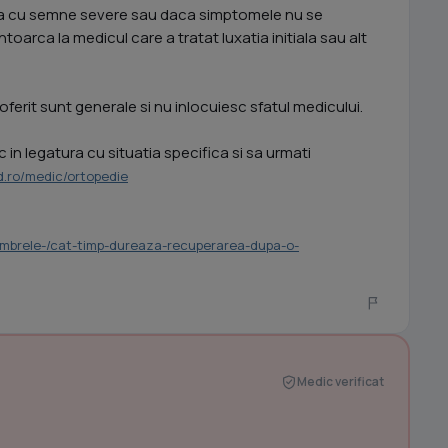
nta cu semne severe sau daca simptomele nu se
oarca la medicul care a tratat luxatia initiala sau alt
oferit sunt generale si nu inlocuiesc sfatul medicului.
in legatura cu situatia specifica si sa urmati
.ro/medic/ortopedie
-membrele-/cat-timp-dureaza-recuperarea-dupa-o-
Medic verificat