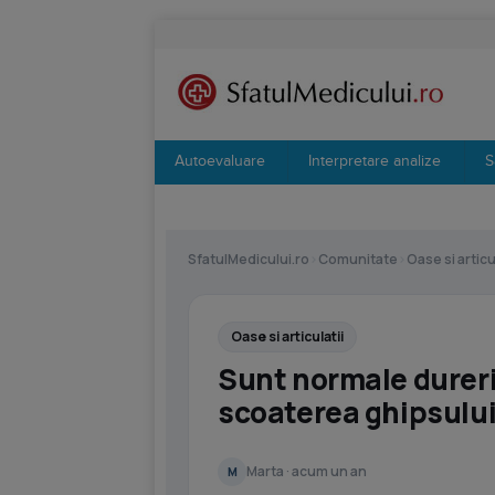
Autoevaluare
Interpretare analize
S
SfatulMedicului.ro
›
Comunitate
›
Oase si articu
Oase si articulatii
Sunt normale dureri
scoaterea ghipsulu
Marta · acum un an
M