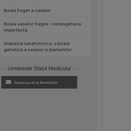
Boala Paget a oaselor
Boala oaselor fragile - osteogeneza
imperfecta
Displazia tanatoforica, o boala
genetica a oaselor si plamanilor
Urmareste Sfatul Medicului
Aboneaza-te la Newsletter