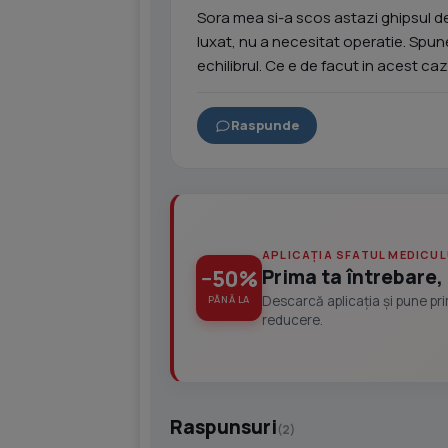
Sora mea si-a scos astazi ghipsul de 
luxat, nu a necesitat operatie. Spune
echilibrul. Ce e de facut in acest ca
Raspunde
APLICAȚIA SFATUL MEDICUL
Prima ta întrebare, 
−50%
Descarcă aplicația și pune pr
PÂNĂ LA
reducere.
Raspunsuri
(2)