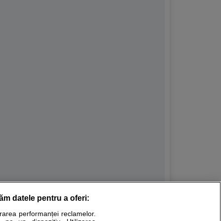
răm datele pentru a oferi:
Stiri medicale
urarea performanței reclamelor.