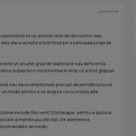
acum un an
experimenteze un anumit nivel de disconfort sau
 ales daca acesta a fost tinut pe o perioada lunga de
existe un anumit grad de slabiciune sau deficienta
brul respectiv in mod normal in timp ce a fost ghipsat.
ista sau daca simptomele precum dezechilibrul nu se
 un medic pentru a se asigura ca nu exista alte
ptome include frecvent fizioterapie, pentru a ajuta la
de miscare al membrului afectat. De asemenea,
 recomandate de medic.