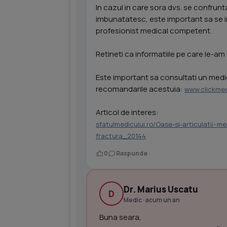
In cazul in care sora dvs. se confru
imbunatatesc, este important sa se int
profesionist medical competent.
Retineti ca informatiile pe care le-am 
Este important sa consultati un medic 
recomandarile acestuia:
www.clickmed
Articol de interes:
sfatulmedicului.ro/Oase-si-articulatii-
fractura_20144
0
Raspunde
Dr. Marius Uscatu
D
Medic · acum un an
Buna seara,