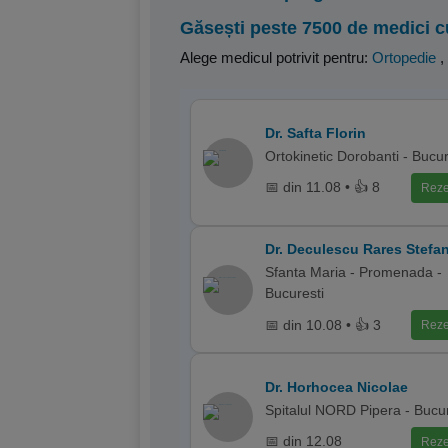
Găsești peste 7500 de medici c
Alege medicul potrivit pentru:
Ortopedie
,
Dr. Safta Florin
Ortokinetic Dorobanti - Bucur
📅 din 11.08 • 👍 8
Reze
Dr. Deculescu Rares Stefa
Sfanta Maria - Promenada -
Bucuresti
📅 din 10.08 • 👍 3
Reze
Dr. Horhocea Nicolae
Spitalul NORD Pipera - Bucur
📅 din 12.08
Reze