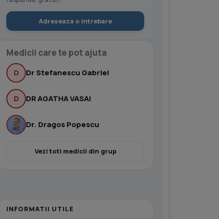
Adreseaza o intrebare
Medicii care te pot ajuta
D
Dr Stefanescu Gabriel
D
DR AGATHA VASAI
Dr. Dragos Popescu
Vezi toti medicii din grup
INFORMATII UTILE