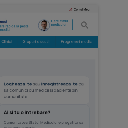
Contul Meu
Cere sfatul
medicului
re rapida la peste
medici
Clinici
Grupuri discutii
Programari medic
Logheaza-te
sau
inregistreaza-te
ca
sa comunici cu medicii si pacientii din
comunitate.
Ai si tu o intrebare?
Comunitatea Sfatul Medicului e pregatita sa
raspunda, gratuit.