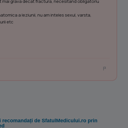
nit mai grava decat fractura, necesitand obligatoriu
atomica a leziunii, nu am inteles sexul, varsta,
rii etc
i recomandați de SfatulMedicului.ro prin
ed