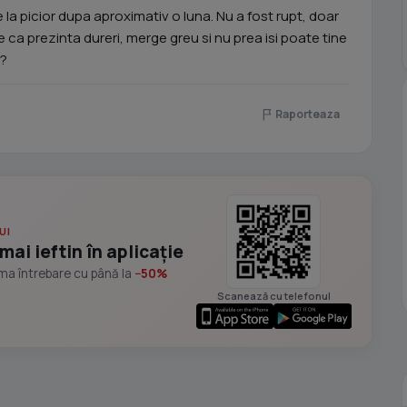
la picior dupa aproximativ o luna. Nu a fost rupt, doar
 ca prezinta dureri, merge greu si nu prea isi poate tine
z?
Raporteaza
UI
mai ieftin în aplicație
ima întrebare cu până la
−50%
Scanează cu telefonul