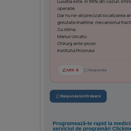
Luxatia este, in 99% din cazuri, infi
operatie.
Dar nu ne-ati precizat localizarea an
greutate/inaltime, mecanismul fractu
Cu stima,
Marius Uscatu
Chirurg ante-picior
Institutul Piciorului
Util ·
0
Raspunde
Raspunde la intrebare
Programează-te rapid la medici
serviciul de programări Clickm