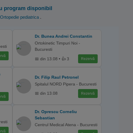
u program disponibil
Ortopedie pediatrica
.
Dr. Bunea Andrei Constantin
Ortokinetic Timpuri Noi -
esti
Bucuresti
rvă
📅 din 13.08 • 👍 3
Rezervă
n
Dr. Filip Raul Petronel
Spitalul NORD Pipera - Bucuresti
📅 din 13.08
Rezervă
rvă
Dr. Oprescu Corneliu
Sebastian
esti
Centrul Medical Atena - Bucuresti
rvă