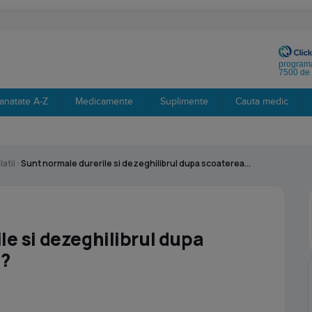
programa
7500 de 
anatate A-Z
Medicamente
Suplimente
Cauta medic
latii
›
Sunt normale durerile si dezeghilibrul dupa scoaterea...
le si dezeghilibrul dupa
i?