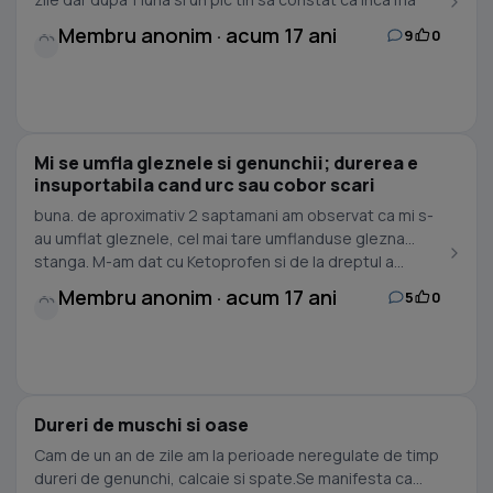
doare...
Membru anonim · acum 17 ani
9
0
Mi se umfla gleznele si genunchii; durerea e
insuportabila cand urc sau cobor scari
buna. de aproximativ 2 saptamani am observat ca mi s-
au umflat gleznele, cel mai tare umflanduse glezna
stanga. M-am dat cu Ketoprofen si de la dreptul a...
Membru anonim · acum 17 ani
5
0
Dureri de muschi si oase
Cam de un an de zile am la perioade neregulate de timp
dureri de genunchi, calcaie si spate.Se manifesta ca