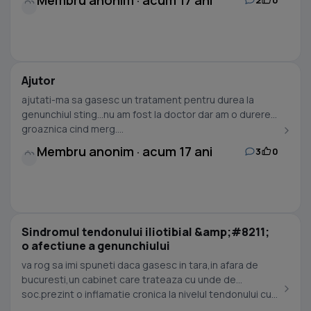
Membru anonim · acum 17 ani
Ajutor
ajutati-ma sa gasesc un tratament pentru durea la
genunchiul sting...nu am fost la doctor dar am o durere
groaznica cind merg....
Membru anonim · acum 17 ani
3
0
Sindromul tendonului iliotibial &amp;#8211;
o afectiune a genunchiului
va rog sa imi spuneti daca gasesc in tara,in afara de
bucuresti,un cabinet care trateaza cu unde de
soc.prezint o inflamatie cronica la nivelul tendonului cu...