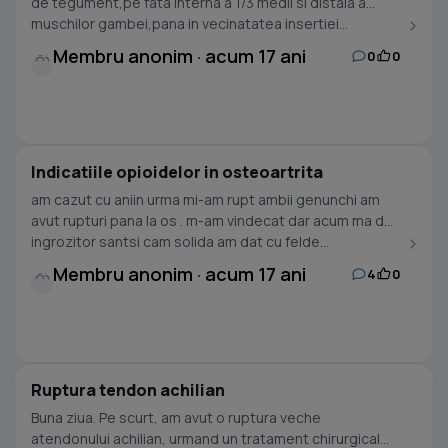
de tegument,pe fata interna a 1/3 medii si distala a
muschilor gambei,pana in vecinatatea insertiei...
Membru anonim · acum 17 ani
0
0
Indicatiile opioidelor in osteoartrita
am cazut cu aniin urma mi-am rupt ambii genunchi am
avut rupturi pana la os . m-am vindecat dar acum ma dor
ingrozitor santsi cam solida am dat cu felde...
Membru anonim · acum 17 ani
4
0
Ruptura tendon achilian
Buna ziua. Pe scurt, am avut o ruptura veche
atendonului achilian, urmand un tratament chirurgical