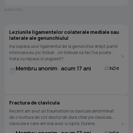
Leziunile ligamentelor colaterale mediale sau
laterale ale genunchiului
ma supara usor ligamentul de la genunchiul drept,parte
interioara.eu joc fotbal ...ce trebuie sa fac?se poate
trata cu repaus si unguent?
Membru anonim · acum 17 ani
3
0
Fractura de clavicula
Recent am avut un traumatism la clavicula determinat
de o lovitura de cot destul de dura chiar pe clavicula,
clavicula e care am mai avut-o rupta. Durere...
2
0