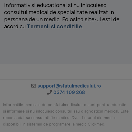
informativ si educational si nu inlocuiesc
consultul medical de specialitate realizat in
persoana de un medic. Folosind site-ul esti de
acord cu
Termenii si conditiile
.
support@sfatulmedicului.ro
0374 109 268
Informatiile medicale de pe sfatulmedicului.ro sunt pentru educatie
si informare si nu inlocuiesc consultul sau diagnosticul medical. Este
recomandat sa consultati fie medicul Dvs., fie unul din medicii
disponibili in sistemul de programare la medic Clickmed.