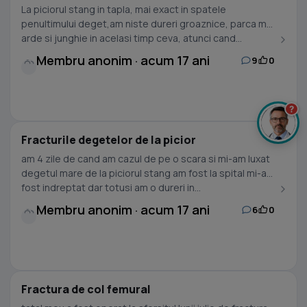
La piciorul stang in tapla, mai exact in spatele
penultimului deget,am niste dureri groaznice, parca ma
arde si junghie in acelasi timp ceva, atunci cand...
Membru anonim · acum 17 ani
9
0
?
Fracturile degetelor de la picior
am 4 zile de cand am cazul de pe o scara si mi-am luxat
degetul mare de la piciorul stang am fost la spital mi-a
fost indreptat dar totusi am o dureri in...
Membru anonim · acum 17 ani
6
0
Fractura de col femural