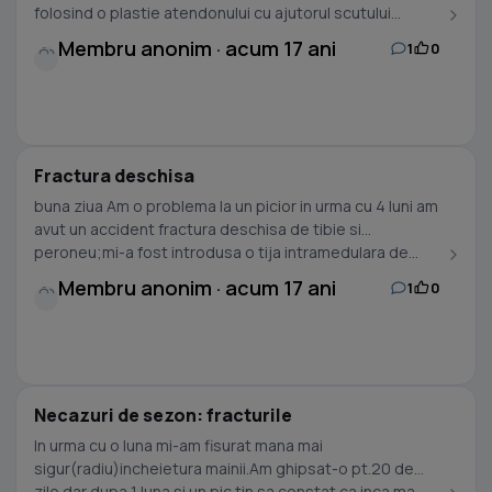
folosind o plastie atendonului cu ajutorul scutului...
Membru anonim · acum 17 ani
1
0
Fractura deschisa
buna ziua Am o problema la un picior in urma cu 4 luni am
avut un accident fractura deschisa de tibie si
peroneu;mi-a fost introdusa o tija intramedulara de...
Membru anonim · acum 17 ani
1
0
Necazuri de sezon: fracturile
In urma cu o luna mi-am fisurat mana mai
sigur(radiu)incheietura mainii.Am ghipsat-o pt.20 de
zile dar dupa 1 luna si un pic tin sa constat ca inca ma