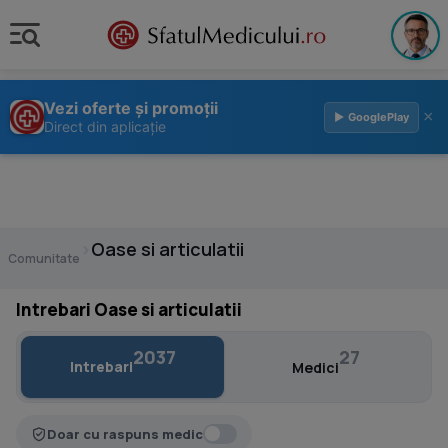
Vezi oferte și promoții
×
▶ GooglePlay
Direct din aplicație
›
Oase si articulatii
Comunitate
Intrebari Oase si articulatii
2037
27
Intrebari
Medici
Doar cu raspuns medic