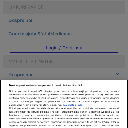
LINKURI RAPIDE
Despre noi
Cum te ajuta SfatulMedicului
Login / Cont nou
MAI MULTE LINKURI
Despre noi
Nouă ne pasă ca datele tale personale să rămână confidențiale
Legal
Noi și partenerii noștri
961
stocăm și/sau accesăm informații pe dispozitivul dvs., precum
identificatorii cookie unici pentru prelucrarea datelor cu caracter personal. Puteți accepta sau
gestiona preferințele dvs. făcând clic mai jos, respectiv vă puteți opune utilizării unui interes legitim
Drepturile consumatorului
în orice moment pe pagina cu politica de confidențialitate. Aceste alegeri vor fi raportate
partenerilor noștri și nu vă vor afecta navigarea.
Mai multe detalii
Noi si partenerii nostri (retelele de socializare si agentiile de publicitate partenere, precum si
furnizorii nostri de servicii de date analitice) prelucram date pentru a permite website-ului sa
Parteneri
functioneze, pentru a personaliza continutul si anunturile publicitare afisate in functie de
interesele si/sau profilul dvs., pentru a va oferi functionalitati aferente retelelor de socializare si
pentru a analiza traficul pe website. Beneficiati de drepturile prevazute de art. 15-22 din GDPR in
legatura cu prelucrarea datelor cu caracter personal. Aceste drepturi pot fi exercitate prin