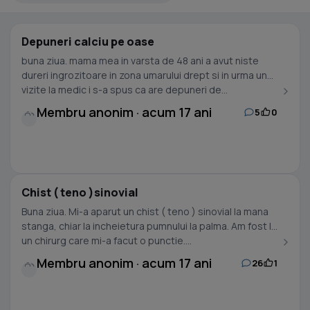
Depuneri calciu pe oase
buna ziua. mama mea in varsta de 48 ani a avut niste
dureri ingrozitoare in zona umarului drept si in urma unei
vizite la medic i s-a spus ca are depuneri de...
Membru anonim · acum 17 ani
5
0
Chist ( teno )sinovial
Buna ziua. Mi-a aparut un chist ( teno ) sinovial la mana
stanga, chiar la incheietura pumnului la palma. Am fost la
un chirurg care mi-a facut o punctie....
Membru anonim · acum 17 ani
26
1