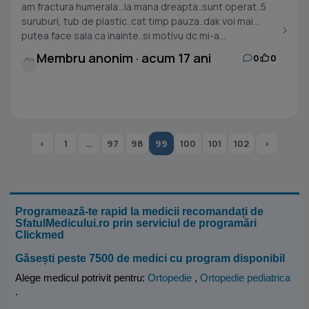
am fractura humerala...la mana dreapta..sunt operat..5
suruburi, tub de plastic..cat timp pauza..dak voi mai
putea face sala ca inainte..si motivu dc mi-a...
Membru anonim · acum 17 ani
0
0
‹
1
…
97
98
99
100
101
102
›
Programează-te rapid la medicii recomandați de
SfatulMedicului.ro prin serviciul de programări
Clickmed
Găsești peste 7500 de medici cu program disponibil
Alege medicul potrivit pentru:
Ortopedie
,
Ortopedie pediatrica
.