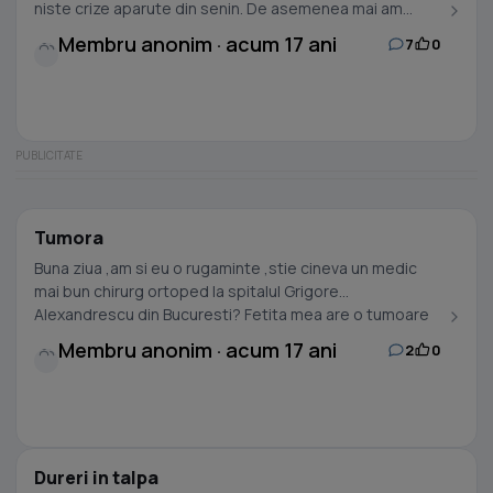
niste crize aparute din senin. De asemenea mai am...
Membru anonim · acum 17 ani
7
0
Tumora
Buna ziua ,am si eu o rugaminte ,stie cineva un medic
mai bun chirurg ortoped la spitalul Grigore
Alexandrescu din Bucuresti? Fetita mea are o tumoare
la...
Membru anonim · acum 17 ani
2
0
Dureri in talpa