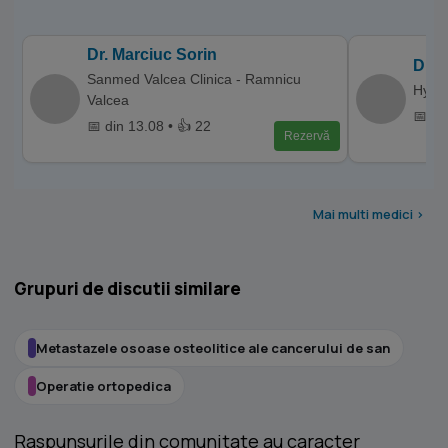
Dr. Marciuc Sorin
Dr. 
Sanmed Valcea Clinica - Ramnicu
Hyper
Valcea
📅 di
📅 din 13.08 • 👍 22
Rezervă
Mai multi medici >
Grupuri de discutii similare
Metastazele osoase osteolitice ale cancerului de san
Operatie ortopedica
Raspunsurile din comunitate au caracter