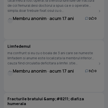
tatal meu a fost operat la sfersitul lunii iulie de fractura
de col femural.desi doctorul a spus ca e o operatie
simpla,doar trebuie fixat osul cu o...
Membru anonim · acum 17 ani
2
0
Limfedemul
ma confrunt si eu cu o boala de 3 ani care se numeste
limfadem si anume este localizata la membrul inferior
cauza fiind circulatia deficitara a limfei .stie...
Membru anonim · acum 17 ani
3
0
Fracturile bratului &amp;#8211; diafiza
humerala