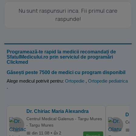
Nu sunt raspunsuri inca. Fii primul care
raspunde!
Programează-te rapid la medicii recomandați de
SfatulMedicului.ro prin serviciul de programări
Clickmed
Găsești peste 7500 de medici cu program disponibil
Alege medicul potrivit pentru:
Ortopedie
,
Ortopedie pediatrica
.
Dr. Chiriac Maria Alexandra
Dr. 
Centrul Medical Galenus - Targu Mures
Centr
- Targu Mures
📅 di
📅 din 11.08 • 👍 2