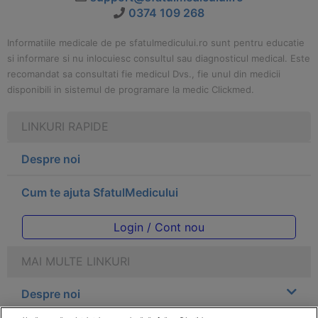
0374 109 268
Informatiile medicale de pe sfatulmedicului.ro sunt pentru educatie
si informare si nu inlocuiesc consultul sau diagnosticul medical. Este
recomandat sa consultati fie medicul Dvs., fie unul din medicii
disponibili in sistemul de programare la medic Clickmed.
LINKURI RAPIDE
Despre noi
Cum te ajuta SfatulMedicului
Login / Cont nou
MAI MULTE LINKURI
Despre noi