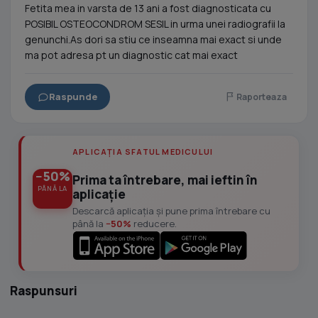
Fetita mea in varsta de 13 ani a fost diagnosticata cu
POSIBIL OSTEOCONDROM SESIL in urma unei radiografii la
genunchi.As dori sa stiu ce inseamna mai exact si unde
ma pot adresa pt un diagnostic cat mai exact
Raspunde
Raporteaza
APLICAȚIA SFATUL MEDICULUI
−50%
Prima ta întrebare, mai ieftin în
PÂNĂ LA
aplicație
Descarcă aplicația și pune prima întrebare cu
până la
−50%
reducere.
Raspunsuri