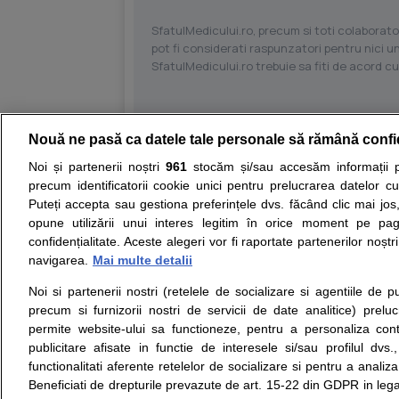
SfatulMedicului.ro, precum si toti colaborator
pot fi considerati raspunzatori pentru nici un
SfatulMedicului.ro trebuie sa fiti de acord c
Nouă ne pasă ca datele tale personale să rămână confi
Resurse:
Autoevaluare simptome
Interpre
Noi și partenerii noștri
961
stocăm și/sau accesăm informații pe
precum identificatorii cookie unici pentru prelucrarea datelor c
Opiniile avizate ale medicilor, sfaturile si orice alt
Puteți accepta sau gestiona preferințele dvs. făcând clic mai jos,
nici diagnosticul stabilit in urma investigatiilor si 
opune utilizării unui interes legitim în orice moment pe pag
ii punem la dispozitie pentru programare in sistem
confidențialitate. Aceste alegeri vor fi raportate partenerilor noștr
navigarea.
Mai multe detalii
Despre noi
Legal
Noi si partenerii nostri (retelele de socializare si agentiile de p
Despre noi
Termeni si conditii
precum si furnizorii nostri de servicii de date analitice) prel
Contact
Politica de
permite website-ului sa functioneze, pentru a personaliza conti
Intrebari frecvente
confidentialitate
publicitare afisate in functie de interesele si/sau profilul dvs
Consultanti
Politica de cookie
functionalitati aferente retelelor de socializare si pentru a analiza
medicali
Modifica Setarile Cookie
Beneficiati de drepturile prevazute de art. 15-22 din GDPR in leg