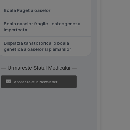
Boala Paget a oaselor
Boala oaselor fragile - osteogeneza
imperfecta
Displazia tanatoforica, o boala
genetica a oaselor si plamanilor
Urmareste Sfatul Medicului
Aboneaza-te la Newsletter