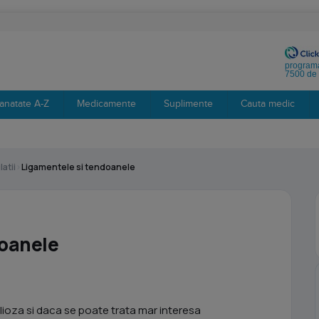
programa
7500 de 
anatate A-Z
Medicamente
Suplimente
Cauta medic
latii
›
Ligamentele si tendoanele
doanele
olioza si daca se poate trata mar interesa