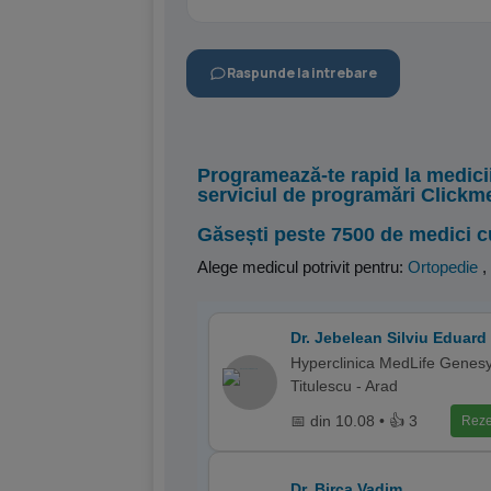
Raspunde la intrebare
Programează-te rapid la medici
serviciul de programări Clickm
Găsești peste 7500 de medici c
Alege medicul potrivit pentru:
Ortopedie
,
Dr. Jebelean Silviu Eduard
Hyperclinica MedLife Genes
Titulescu - Arad
📅 din 10.08 • 👍 3
Reze
Dr. Birca Vadim