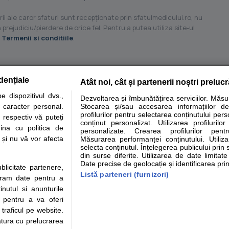
ii ale caror sfaturi sunt recepţionate prin sfatulmedicului.ro, nu
 prejudiciu/pierdere de orice fel. Pentru a putea utiliza site-ul
u
Termenii si conditiile
.
dențiale
Atât noi, cât și partenerii noștri preluc
tare analize
Specialitati medicale
Boli si afectiuni
Calculatoare
 dispozitivul dvs.,
Dezvoltarea și îmbunătățirea serviciilor. Măs
u caracter personal.
Stocarea și/sau accesarea informațiilor de
e informatii despre sanatate disponibile pe sfatulmedicului.ro au scop informativ si ed
profilurilor pentru selectarea conținutului pers
 respectiv vă puteți
analizelor medicale. Va sfatuim, ca pe langa informatia primita pe sfatulmedicului.ro s
conținut personalizat. Utilizarea profilurilor
ina cu politica de
personalizate. Crearea profilurilor pentr
ul de programari la medic Clickmed.
i și nu vă vor afecta
Măsurarea performanței conținutului. Utiliz
selecta conținutul. Înțelegerea publicului prin 
din surse diferite. Utilizarea de date limitat
Drepturile consumatorului
Parteneri
Pen
Date precise de geolocație și identificarea prin
ublicitate partenere,
Protectia consumatorilor -
Inscriere clinica
Cli
Listă parteneri (furnizori)
ucram date pentru a
ANPC
Creaza cont medic
Cau
nutul si anunturile
Solutionarea Alternativa a
Int
., pentru a va oferi
Litigiilor
Vid
 traficul pe website.
Parte din Grupul
Info consumator: 0800.080.999
Cli
atura cu prelucrarea
Formulare europene - CNAS
me