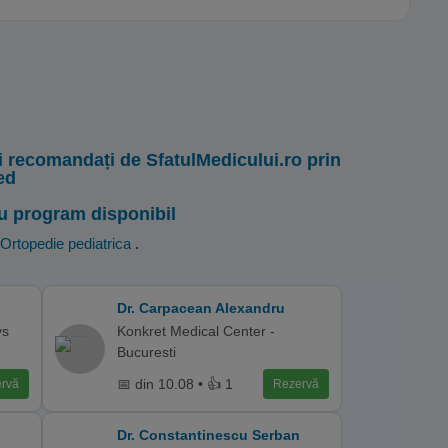
i recomandați de SfatulMedicului.ro prin
ed
u program disponibil
Ortopedie pediatrica
.
Dr. Carpacean Alexandru
ys
Konkret Medical Center -
Bucuresti
📅 din 10.08 • 👍 1
rvă
Rezervă
Dr. Constantinescu Serban