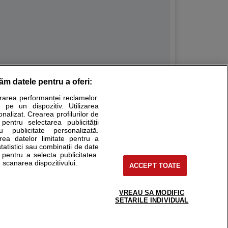
răm datele pentru a oferi:
Stiri medicale
urarea performanței reclamelor.
 pe un dispozitiv. Utilizarea
ucational. Ele nu pot substitui consultul medical direct si
onalizat. Crearea profilurilor de
a consultati fie medicul Dvs., fie unul dintre medicii pe care
 pentru selectarea publicității
u publicitate personalizată.
area datelor limitate pentru a
statistici sau combinații de date
e pentru a selecta publicitatea.
tru pacient
 scanarea dispozitivului.
ACCEPT TOATE
nici si cabinete
ta medic
reaba un medic
VREAU SA MODIFIC
support@sfatulmedicului.ro
SETARILE INDIVIDUAL
eoConsult
0374 109 268
ckmed - programari
dic