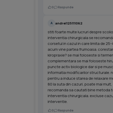
0
Raspunde
andrei125111062
A
stiti foarte multe lucruri despre scoli
interventia chirurgicala se recomand
corsetul in cazul in care limita de 25
acum vine partea frumoasa. corestare
kiropraxie? se mai foloseste si term
complementara se mai foloseste hirudot
puncte activ biologice dar si pe mus
informatia modificarilor structurale. 
pentru a induce starea de relaxare m
80 la suta din cazuri, poate mai mult
recomanda sa cautati bine metoda ter
interventia chirurgicala. excluse cazu
interventie.
0
Raspunde