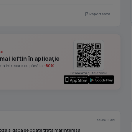
Raporteaza
UI
mai ieftin în aplicație
ima întrebare cu până la
−50%
Scanează cu telefonul
acum 18 ani
lioza si daca se poate trata mar interesa