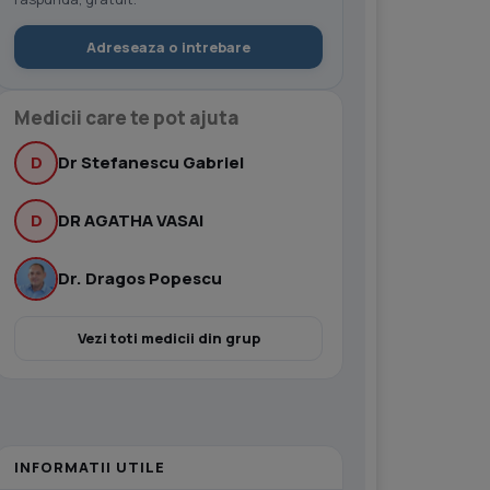
Adreseaza o intrebare
Medicii care te pot ajuta
D
Dr Stefanescu Gabriel
D
DR AGATHA VASAI
Dr. Dragos Popescu
Vezi toti medicii din grup
INFORMATII UTILE