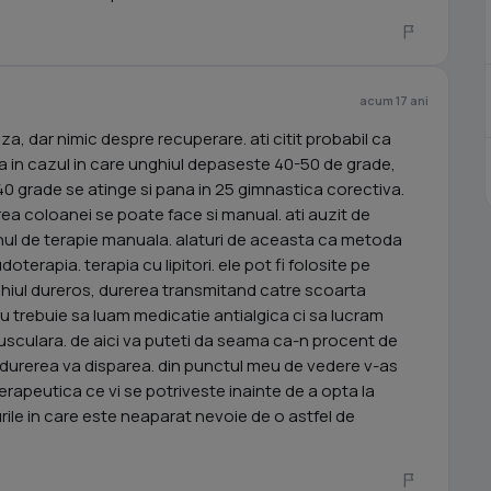
acum 17 ani
oza, dar nimic despre recuperare. ati citit probabil ca
a in cazul in care unghiul depaseste 40-50 de grade,
-40 grade se atinge si pana in 25 gimnastica corectiva.
a coloanei se poate face si manual. ati auzit de
enul de terapie manuala. alaturi de aceasta ca metoda
erapia. terapia cu lipitori. ele pot fi folosite pe
chiul dureros, durerea transmitand catre scoarta
nu trebuie sa luam medicatie antialgica ci sa lucram
usculara. de aici va puteti da seama ca-n procent de
, durerea va disparea. din punctul meu de vedere v-as
apeutica ce vi se potriveste inainte de a opta la
rile in care este neaparat nevoie de o astfel de