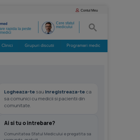
Contul Meu
Cere sfatul
medicului
re rapida la peste
medici
Clinici
Grupuri discutii
Programari medic
Logheaza-te
sau
inregistreaza-te
ca
sa comunici cu medicii si pacientii din
comunitate.
Ai si tu o intrebare?
Comunitatea Sfatul Medicului e pregatita sa
raspunda, gratuit.