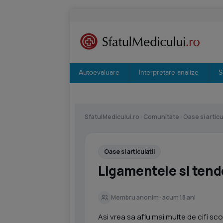
Autoevaluare
Interpretare analize
S
SfatulMedicului.ro
›
Comunitate
›
Oase si articu
Oase si articulatii
Ligamentele si ten
Membru anonim · acum 18 ani
Asi vrea sa aflu mai multe de cifi sc