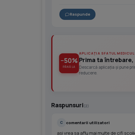
Raspunde
APLICAȚIA SFATUL MEDICUL
Prima ta întrebare, 
−50%
Descarcă aplicația și pune pr
PÂNĂ LA
reducere.
Raspunsuri
(2)
comentarii utilizatori
C
asi vrea sa aflu mai multe de cifi sco