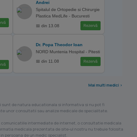
Andrei
Spitalul de Ortopedie si Chirurgie
Plastica MedLife - Bucuresti
rvă
📅 din 13.08
Rezervă
Dr. Popa Theodor Ioan
NORD Muntenia Hospital - Pitesti
📅 din 11.08
Rezervă
rvă
Mai multi medici >
i sunt de natura educationala si informativa si nu pot fi
ilate unor consultatii sau analize medicale de specialitate.
 comunicatiile intermediate de internet, o consultatie medicala
formatia medicala prezentata de site-ul nostru nu trebuie folosita
 in persoana de un medic specialist.