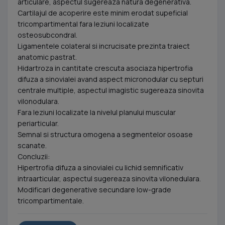
articulare, aspectul sugereaza natura degenerativa.
Cartilajul de acoperire este minim erodat supeficial
tricompartimental fara leziuni localizate
osteosubcondral.
Ligamentele colateral si incrucisate prezinta traiect
anatomic pastrat.
Hidartroza in cantitate crescuta asociaza hipertrofia
difuza a sinovialei avand aspect micronodular cu septuri
centrale multiple, aspectul imagistic sugereaza sinovita
vilonodulara.
Fara leziuni localizate la nivelul planului muscular
periarticular.
Semnal si structura omogena a segmentelor osoase
scanate.
Concluzii:
Hipertrofia difuza a sinovialei cu lichid semnificativ
intraarticular, aspectul sugereaza sinovita vilonedulara.
Modificari degenerative secundare low-grade
tricompartimentale.