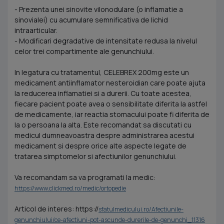
- Prezenta unei sinovite vilonodulare (o inflamatie a
sinovialei) cu acumulare semnificativa de lichid
intraarticular.
- Modificari degradative de intensitate redusa la nivelul
celor trei compartimente ale genunchiului.
In legatura cu tratamentul, CELEBREX 200mg este un
medicament antiinflamator nesteroidian care poate ajuta
la reducerea inflamatiei si a durerii. Cu toate acestea,
fiecare pacient poate avea o sensibilitate diferita la astfel
de medicamente, iar reactia stomacului poate fi diferita de
la o persoana la alta. Este recomandat sa discutati cu
medicul dumneavoastra despre administrarea acestui
medicament si despre orice alte aspecte legate de
tratarea simptomelor si afectiunilor genunchiului.
Va recomandam sa va programati la medic:
https://www.clickmed.ro/medic/ortopedie
Articol de interes: https://
sfatulmedicului.ro/Afectiunile-
genunchiului/ce-afectiuni-pot-ascunde-durerile-de-genunchi_11316