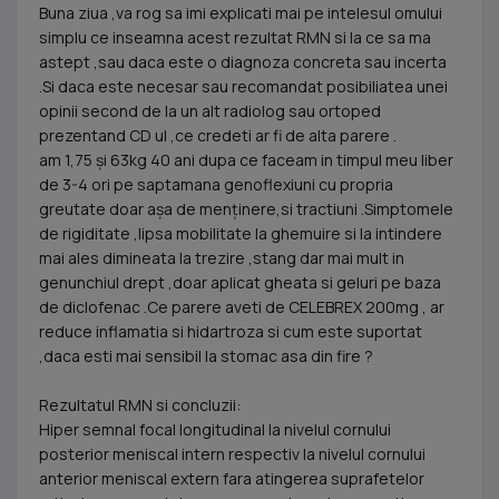
Buna ziua ,va rog sa imi explicati mai pe intelesul omului
simplu ce inseamna acest rezultat RMN si la ce sa ma
astept ,sau daca este o diagnoza concreta sau incerta
.Si daca este necesar sau recomandat posibiliatea unei
opinii second de la un alt radiolog sau ortoped
prezentand CD ul ,ce credeti ar fi de alta parere .
am 1,75 și 63kg 40 ani dupa ce faceam in timpul meu liber
de 3-4 ori pe saptamana genoflexiuni cu propria
greutate doar așa de menținere,si tractiuni .Simptomele
de rigiditate ,lipsa mobilitate la ghemuire si la intindere
mai ales dimineata la trezire ,stang dar mai mult in
genunchiul drept ,doar aplicat gheata si geluri pe baza
de diclofenac .Ce parere aveti de CELEBREX 200mg , ar
reduce inflamatia si hidartroza si cum este suportat
,daca esti mai sensibil la stomac asa din fire ?
Rezultatul RMN si concluzii:
Hiper semnal focal longitudinal la nivelul cornului
posterior meniscal intern respectiv la nivelul cornului
anterior meniscal extern fara atingerea suprafetelor