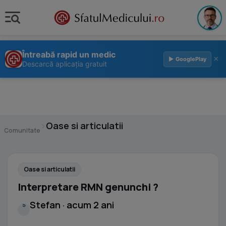
Întreabă rapid un medic
×
▶ GooglePlay
Descarcă aplicația gratuit
›
Oase si articulatii
Comunitate
Oase si articulatii
Interpretare RMN genunchi ?
Stefan · acum 2 ani
S