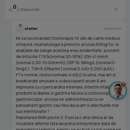
0
Raspunde
S
stefan
acum 2 ani
Mi sa recomandat fizioterapie 10 zile de catre medicul
ortoped ,reumatologul a prescris arcoxia 60mg/1zi, la
analizele de sange acestea erau evidentiate ,procent
de linfocite 17,6%(normal 20-55%),VSH 41 mm/h
(normal 2,00-10.00mm/h),CRP 16,98mg/L (normal 0-
5mg/l ) ,TSH 6,918ui/ml ( normal 0,400-5,000 qUI/L)
FT4 normal, restul normale si ASLO si urina ,mai am si
bradicardie sinusala s-a descoperit acum 6 ani
?
impreuna cu o pericardita minimala ,intestin iritabil cu
predomi.la diaree si gastrita facuta si colonosopie si
gastroscopie ,arcoxia se administreaza cu un
pansament gastric sau fara daca am si afectiunile mai
sus mentionate ?
Repetarea RMN peste 2-3 luni la o alta clinica ar da
rezultate diferite fata de prima interpretare data de
specialistul radiolog ,pentru ca au fost cazuri scrise pe