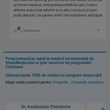
un forum medical ,interpretarea RMN la cele 2 clinici
diferite erau total diferite si cu alte concluzii,si sunt
putin derutat .Ce parere aveti ?Va multumesc anticipat
.
0
Raspunde
Programează-te rapid la medicii recomandați de
SfatulMedicului.ro prin serviciul de programări
Clickmed
Găsești peste 7500 de medici cu program disponibil
Alege medicul potrivit pentru:
Ortopedie
,
Ortopedie pediatrica
.
Dr. Karakoutas Theodoros
Dr. 