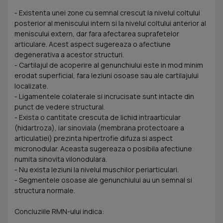
- Existenta unei zone cu semnal crescut la nivelul coltului
posterior al meniscului intern si la nivelul coltului anterior al
meniscului extern, dar fara afectarea suprafetelor
articulare. Acest aspect sugereaza o afectiune
degenerativa a acestor structuri.
- Cartilajul de acoperire al genunchiului este in mod minim
erodat superficial, fara leziuni osoase sau ale cartilajului
localizate.
- Ligamentele colaterale si incrucisate sunt intacte din
punct de vedere structural.
- Exista o cantitate crescuta de lichid intraarticular
(hidartroza), iar sinoviala (membrana protectoare a
articulatiei) prezinta hipertrofie difuza si aspect
micronodular. Aceasta sugereaza o posibila afectiune
numita sinovita vilonodulara.
- Nu exista leziuni la nivelul muschilor periarticulari.
- Segmentele osoase ale genunchiului au un semnal si
structura normale.
Concluziile RMN-ului indica: