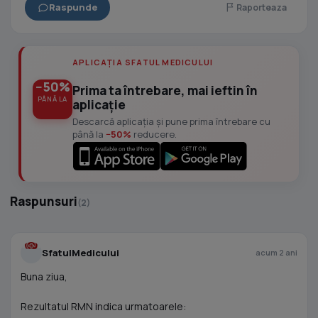
Raspunde
Raporteaza
APLICAȚIA SFATUL MEDICULUI
−50%
Prima ta întrebare, mai ieftin în
PÂNĂ LA
aplicație
Descarcă aplicația și pune prima întrebare cu
până la
−50%
reducere.
Raspunsuri
(2)
SfatulMedicului
acum 2 ani
Buna ziua,
Rezultatul RMN indica urmatoarele: