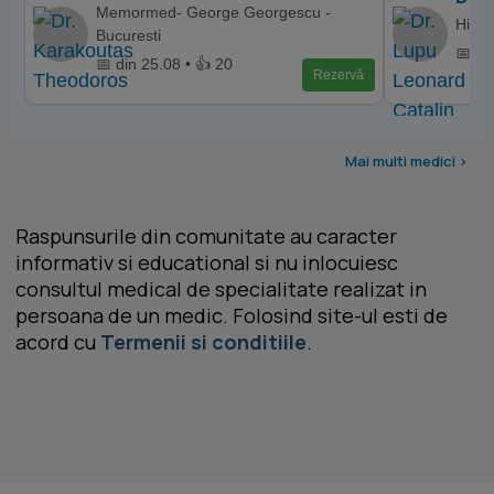
Memormed- George Georgescu -
Hiper
Bucuresti
📅 di
📅 din 25.08 • 👍 20
Rezervă
Mai multi medici >
Raspunsurile din comunitate au caracter
informativ si educational si nu inlocuiesc
consultul medical de specialitate realizat in
persoana de un medic. Folosind site-ul esti de
acord cu
Termenii si conditiile
.