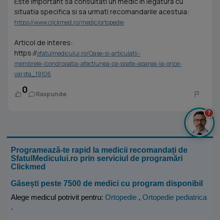
Este important sa consultati un medic in legatura cu
situatia specifica si sa urmati recomandarile acestuia:
https://www.clickmed.ro/medic/ortopedie
Articol de interes:
https://
sfatulmedicului.ro/Oase-si-articulatii--
membrele-/condropatia-afectiunea-ce-poate-aparea-la-orice-
varsta_19106
0
Raspunde
?
Programează-te rapid la medicii recomandați de
SfatulMedicului.ro prin serviciul de programări
Clickmed
Găsești peste 7500 de medici cu program disponibil
Alege medicul potrivit pentru:
Ortopedie
,
Ortopedie pediatrica
.