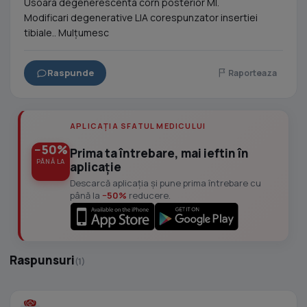
Usoara degenerescenta corn posterior MI.
Modificari degenerative LIA corespunzator insertiei
tibiale.. Mulțumesc
Raspunde
Raporteaza
APLICAȚIA SFATUL MEDICULUI
−50%
Prima ta întrebare, mai ieftin în
PÂNĂ LA
aplicație
Descarcă aplicația și pune prima întrebare cu
până la
−50%
reducere.
Raspunsuri
(1)