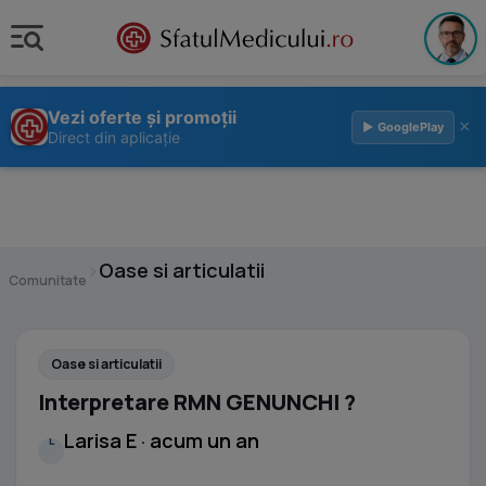
Vezi oferte și promoții
×
▶ GooglePlay
Direct din aplicație
›
Oase si articulatii
Comunitate
Oase si articulatii
Interpretare RMN GENUNCHI ?
Larisa E · acum un an
L