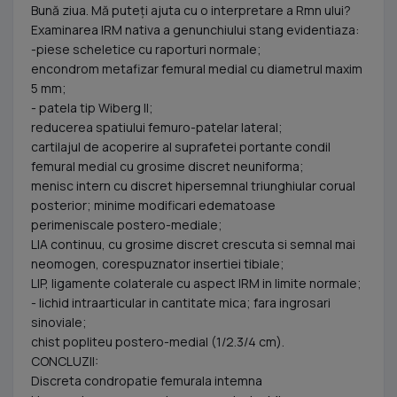
Bună ziua. Mă puteți ajuta cu o interpretare a Rmn ului?
Examinarea IRM nativa a genunchiului stang evidentiaza:
-piese scheletice cu raporturi normale;
encondrom metafizar femural medial cu diametrul maxim
5 mm;
- patela tip Wiberg II;
reducerea spatiului femuro-patelar lateral;
cartilajul de acoperire al suprafetei portante condil
femural medial cu grosime discret neuniforma;
menisc intern cu discret hipersemnal triunghiular corual
posterior; minime modificari edematoase
perimeniscale postero-mediale;
LIA continuu, cu grosime discret crescuta si semnal mai
neomogen, corespuznator insertiei tibiale;
LIP, ligamente colaterale cu aspect IRM in limite normale;
- lichid intraarticular in cantitate mica; fara ingrosari
sinoviale;
chist popliteu postero-medial (1/2.3/4 cm).
CONCLUZII:
Discreta condropatie femurala intemna