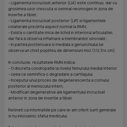
- Ligamentul incrucisat anterior (LIA) este continuu, dar cu
grosimea usor crescuta si semnal neomogen in zona de
insertie a tibiei;
- Ligamentul incrucisat posterior (LIP) si ligamentele
colaterale prezinta aspect normal la RMN;
- Exista o cantitate mica de lichid in interiorul articulatiei,
dar fara a observa inflamare a membranilor sinoviale;
- In partea posterioara si mediala a genunchiului se
observa un chist popliteu de dimensiuni mici (1/2.3/4 cm).
In concluzie, rezultatele RMN indica:
- O discreta condropatie la nivelul femurului medial interior
- ceea ce semnifica o degradare a cartilajului,
- Inceputul unui proces de degenerescenta a cornului
posterior al meniscului intern,
- Modificari degenerative ale ligamentului incrucisat
anterior in zona de insertie a tibiei.
Retineti ca informatiile pe care le-am oferit sunt generale
si nu inlocuiesc sfatul medicului.