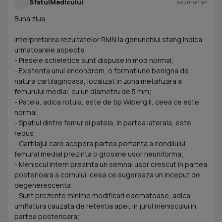
SfatulMedicului
acum un an
Buna ziua,
Interpretarea rezultatelor RMN la genunchiul stang indica
urmatoarele aspecte:
- Piesele scheletice sunt dispuse in mod normal;
- Existenta unui encondrom, o formatiune benigna de
natura cartilaginoasa, localizat in zona metafizara a
femurului medial, cu un diametru de 5 mm;
- Patela, adica rotula, este de tip Wiberg II, ceea ce este
normal;
- Spatiul dintre femur si patela, in partea laterala, este
redus;
- Cartilajul care acopera partea portanta a condilului
femural medial prezinta o grosime usor neuniforma;
- Meniscul intern prezinta un semnal usor crescut in partea
posterioara a cornului, ceea ce sugereaza un inceput de
degenerescenta;
- Sunt prezente minime modificari edematoase, adica
umflatura cauzata de retentia apei, in jurul meniscului in
partea posterioara;