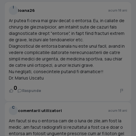
I
ioana26
acum 18 ani
Ar putea fi ceva mai grav decat o entorsa. Eu, in caliate de
chirurg de glezna/picior, am intalnit sute de cazuri fals
diagnosticate drept "entorse", in fapt fiind fracturi extrem
de grave, leziuni ale tendoanelor etc.
Diagnosticul de entorsa banala nu este unul facil, avand in
vedere complicatiile datorate nerecunoasterii de catre
simpli medici de urgenta, de medicina sportiva, sau chiar
de catre unii ortopezi, a unor leziuni grave.
Nu neglijati, consecintele putand fi dramatice!!
Dr. Marius Uscatu
0
Raspunde
C
comentarii utilizatori
acum 18 ani
Am facut si eu o entorsa cam de o luna de zile,am fost la
medic ,am facut radiografii si rezultatul a fost ca e doar o
entorsa am folosit unguente prescrise cum ar fi lioton gel