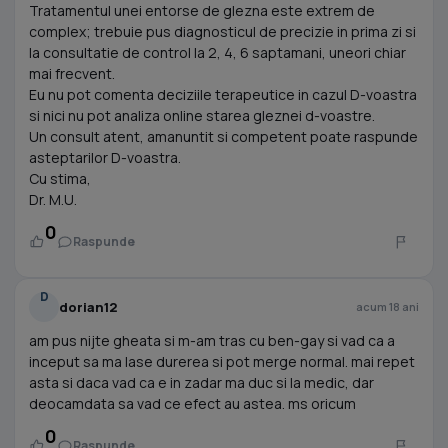
Tratamentul unei entorse de glezna este extrem de
complex; trebuie pus diagnosticul de precizie in prima zi si
la consultatie de control la 2, 4, 6 saptamani, uneori chiar
mai frecvent.
Eu nu pot comenta deciziile terapeutice in cazul D-voastra
si nici nu pot analiza online starea gleznei d-voastre.
Un consult atent, amanuntit si competent poate raspunde
asteptarilor D-voastra.
Cu stima,
Dr. M.U.
0
Raspunde
D
dorian12
acum 18 ani
am pus nijte gheata si m-am tras cu ben-gay si vad ca a
inceput sa ma lase durerea si pot merge normal. mai repet
asta si daca vad ca e in zadar ma duc si la medic, dar
deocamdata sa vad ce efect au astea. ms oricum
0
Raspunde