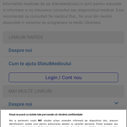
Informatiile medicale de pe sfatulmedicului.ro sunt pentru educatie
si informare si nu inlocuiesc consultul sau diagnosticul medical. Este
recomandat sa consultati fie medicul Dvs., fie unul din medicii
disponibili in sistemul de programare la medic Clickmed.
LINKURI RAPIDE
Despre noi
Cum te ajuta SfatulMedicului
Login / Cont nou
MAI MULTE LINKURI
Despre noi
Nouă ne pasă ca datele tale personale să rămână confidențiale
Legal
Noi și partenerii noștri
961
stocăm și/sau accesăm informații pe dispozitivul dvs., precum
identificatorii cookie unici pentru prelucrarea datelor cu caracter personal. Puteți accepta sau