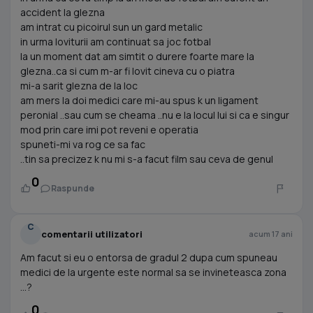
accident la glezna
am intrat cu picoirul sun un gard metalic
in urma loviturii am continuat sa joc fotbal
la un moment dat am simtit o durere foarte mare la
glezna..ca si cum m-ar fi lovit cineva cu o piatra
mi-a sarit glezna de la loc
am mers la doi medici care mi-au spus k un ligament
peronial ..sau cum se cheama ..nu e la locul lui si ca e singur
mod prin care imi pot reveni e operatia
spuneti-mi va rog ce sa fac
..tin sa precizez k nu mi s-a facut film sau ceva de genul
0
Raspunde
C
comentarii utilizatori
acum 17 ani
Am facut si eu o entorsa de gradul 2 dupa cum spuneau
medici de la urgente este normal sa se invineteasca zona
...?
0