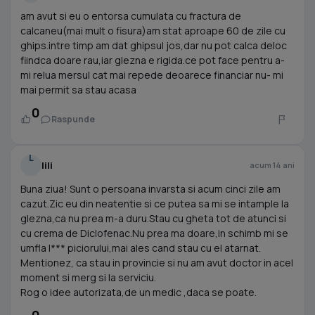
am avut si eu o entorsa cumulata cu fractura de
calcaneu(mai mult o fisura)am stat aproape 60 de zile cu
ghips.intre timp am dat ghipsul jos,dar nu pot calca deloc
fiindca doare rau,iar glezna e rigida.ce pot face pentru a-
mi relua mersul cat mai repede deoarece financiar nu- mi
mai permit sa stau acasa
0
Raspunde
L
lili
acum 14 ani
Buna ziua! Sunt o persoana invarsta si acum cinci zile am
cazut.Zic eu din neatentie si ce putea sa mi se intample la
glezna,ca nu prea m-a duru.Stau cu gheta tot de atunci si
cu crema de Diclofenac.Nu prea ma doare,in schimb mi se
umfla l*** piciorului,mai ales cand stau cu el atarnat.
Mentionez, ca stau in provincie si nu am avut doctor in acel
moment si merg si la serviciu.
Rog o idee autorizata,de un medic ,daca se poate.