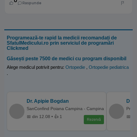
0
Raspunde
Programează-te rapid la medicii recomandați de
SfatulMedicului.ro prin serviciul de programări
Clickmed
Găsești peste 7500 de medici cu program disponibil
Alege medicul potrivit pentru:
Ortopedie
,
Ortopedie pediatrica
.
Dr. Apipie Bogdan
Dr. 
SanConfind Poiana Campina - Campina
Pro Li
📅 din 12.08 • 👍 1
📅 di
Rezervă