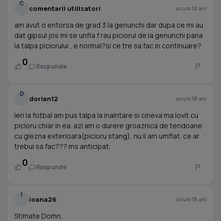
C
comentarii utilizatori
acum 18 ani
am avut o entorsa de grad 3 la genunchi dar dupa ce mi au
dat gipsul jos mi se unfla f rau piciorul de la genunchi pana
la talpa piciorului , e normal?si ce tre sa fac in continuare?
0
Raspunde
D
dorian12
acum 18 ani
Ieri la fotbal am pus talpa la inaintare si cineva ma lovit cu
picioru chiar in ea. azi am o durere groaznica de tendoane
cu glezna exterioara(picioru stang), nu il am umflat. ce ar
trebui sa fac??? ms anticipat.
0
Raspunde
I
ioana26
acum 18 ani
Stimate Domn,