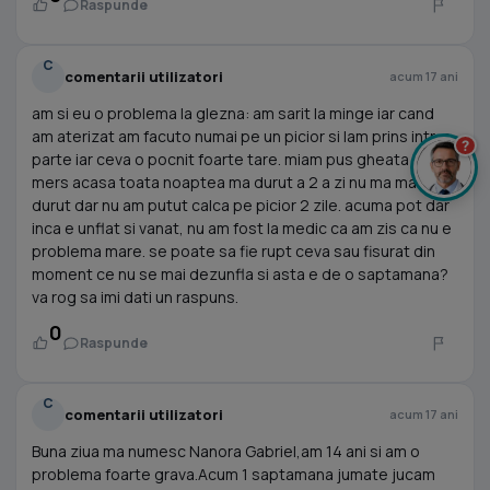
Raspunde
C
comentarii utilizatori
acum 17 ani
am si eu o problema la glezna: am sarit la minge iar cand
am aterizat am facuto numai pe un picior si lam prins intr-o
?
parte iar ceva o pocnit foarte tare. miam pus gheata si am
mers acasa toata noaptea ma durut a 2 a zi nu ma mai
durut dar nu am putut calca pe picior 2 zile. acuma pot dar
inca e unflat si vanat, nu am fost la medic ca am zis ca nu e
problema mare. se poate sa fie rupt ceva sau fisurat din
moment ce nu se mai dezunfla si asta e de o saptamana?
va rog sa imi dati un raspuns.
0
Raspunde
C
comentarii utilizatori
acum 17 ani
Buna ziua ma numesc Nanora Gabriel,am 14 ani si am o
problema foarte grava.Acum 1 saptamana jumate jucam