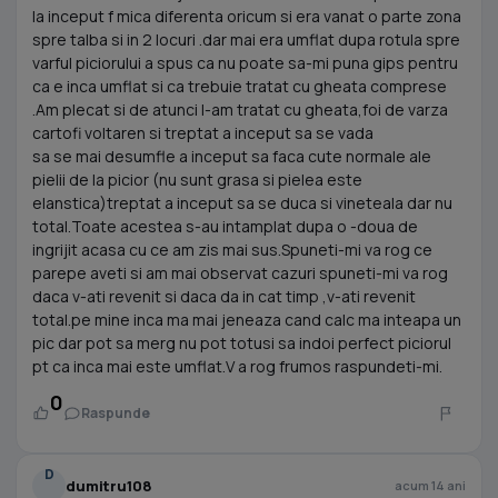
la inceput f mica diferenta oricum si era vanat o parte zona
spre talba si in 2 locuri .dar mai era umflat dupa rotula spre
varful piciorului a spus ca nu poate sa-mi puna gips pentru
ca e inca umflat si ca trebuie tratat cu gheata comprese
.Am plecat si de atunci l-am tratat cu gheata,foi de varza
cartofi voltaren si treptat a inceput sa se vada
sa se mai desumfle a inceput sa faca cute normale ale
pielii de la picior (nu sunt grasa si pielea este
elanstica)treptat a inceput sa se duca si vineteala dar nu
total.Toate acestea s-au intamplat dupa o -doua de
ingrijit acasa cu ce am zis mai sus.Spuneti-mi va rog ce
parepe aveti si am mai observat cazuri spuneti-mi va rog
daca v-ati revenit si daca da in cat timp ,v-ati revenit
total.pe mine inca ma mai jeneaza cand calc ma inteapa un
pic dar pot sa merg nu pot totusi sa indoi perfect piciorul
pt ca inca mai este umflat.V a rog frumos raspundeti-mi.
0
Raspunde
D
dumitru108
acum 14 ani