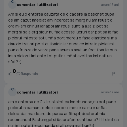
C
comentarii utilizatori
acum 17 ani
Am si eu o entorsa cauzata de o cadere la baschet dupa
ce am cazut imediat am incercat sa merg nu am reusit o
ora m-am chinuit iar apoi am reusi sunt la a3a zi pot sa
merg si sa alerg sigur nu fac aceste lucruri dar pot sa le fac
piciorul imi este tot umfla port mereu o fasa elastica si ma
dau de trei ori pe zi cu Ibalgin iar dupa ce intra in piele imi
pun o frunza de varza pana acum a avut un fect foarte bun
insa piciorul imi este tot putin umflat aveti sa imi dati un
sfat? :)
0
Raspunde
C
comentarii utilizatori
acum 17 ani
am o entorsa de 2 zile..si simt ca innebunesc,nu pot pune
piciorul in pamant deloc..norocul meu e ca nu e unflat
deloc..dar ma doare de parca ar fii rupt,doctorul mia
recomandat Fastumgel si ibuprofen..sunt bune?:|:|:| simt ca
nu.. imi puteti recomanda si altceva mai bun?:)