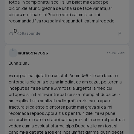
fotbal in campionatul scolii si un baiat ma calcat pe
picior...de atunci glezna se unfla si se face vanata,iar
picioru nu il mai simt?ce credeti ca am si ce imi
recomandati?va rog sa imi raspundeti cat mai repede
0
Raspunde
L
laura89147626
acum 17 ani
Buna ziua ,
Va rog sa ma ajutati cu un sfat .Acum 4-5 zile am facut o
entorsa la picior la glezna imediat ce am cazut pe teren a
inceput sa mi se umfle .Am fost la urgenta la medicul
ortoped si initial m-a intrebat ce s-a intamplat dupa ce i-
am explicat si a analizat radiografia a zis ca nu apare
fractura si ca este o entorsa putin mai grava si ca imi
recomada repaos.Apoi a zis k pentru 4 zile imi va pune
piciorul intr-o atela si apoi sa ma prezint la control pentru a
vedea cum a evoluat si urma gips.Dupa 4 zile am fost si
cand mi-a dat atela jos era inca umflat dar mai putin decat