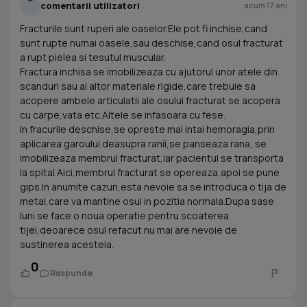
comentarii utilizatori
acum 17 ani
Fracturile sunt ruperi ale oaselor.Ele pot fi inchise,cand
sunt rupte numai oasele,sau deschise,cand osul fracturat
a rupt pielea si tesutul muscular.
Fractura inchisa se imobilizeaza cu ajutorul unor atele din
scanduri sau al altor materiale rigide,care trebuie sa
acopere ambele articulatii ale osului fracturat se acopera
cu carpe,vata etc.Altele se infasoara cu fese.
In fracurile deschise,se opreste mai intai hemoragia,prin
aplicarea garoului deasupra ranii,se panseaza rana, se
imobilizeaza membrul fracturat,iar pacientul se transporta
la spital.Aici,membrul fracturat se opereaza,apoi se pune
gips.In anumite cazuri,esta nevoie sa se introduca o tija de
metal,care va mantine osul in pozitia normala.Dupa sase
luni se face o noua operatie pentru scoaterea
tijei,deoarece osul refacut nu mai are nevoie de
sustinerea acesteia.
0
Raspunde