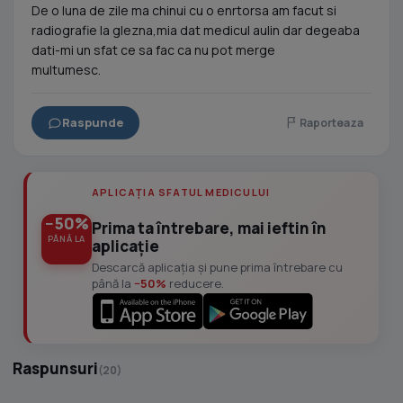
De o luna de zile ma chinui cu o enrtorsa am facut si
radiografie la glezna,mia dat medicul aulin dar degeaba
dati-mi un sfat ce sa fac ca nu pot merge
multumesc.
Raspunde
Raporteaza
APLICAȚIA SFATUL MEDICULUI
−50%
Prima ta întrebare, mai ieftin în
PÂNĂ LA
aplicație
Descarcă aplicația și pune prima întrebare cu
până la
−50%
reducere.
Raspunsuri
(20)