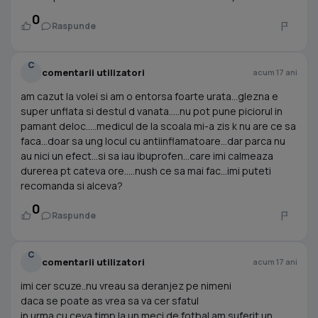
0
Raspunde
C
comentarii utilizatori
acum 17 ani
am cazut la volei si am o entorsa foarte urata...glezna e
super unflata si destul d vanata.....nu pot pune piciorul in
pamant deloc.....medicul de la scoala mi-a zis k nu are ce sa
faca...doar sa ung locul cu antiinflamatoare...dar parca nu
au nici un efect...si sa iau ibuprofen...care imi calmeaza
durerea pt cateva ore.....nush ce sa mai fac...imi puteti
recomanda si alceva?
0
Raspunde
C
comentarii utilizatori
acum 17 ani
imi cer scuze..nu vreau sa deranjez pe nimeni
daca se poate as vrea sa va cer sfatul
in urma cu ceva timp la un meci de fotbal am suferit un