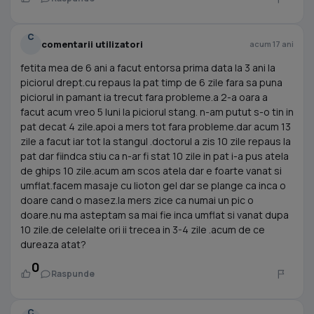
C
comentarii utilizatori
acum 17 ani
fetita mea de 6 ani a facut entorsa prima data la 3 ani la
piciorul drept.cu repaus la pat timp de 6 zile fara sa puna
piciorul in pamant ia trecut fara probleme.a 2-a oara a
facut acum vreo 5 luni la piciorul stang. n-am putut s-o tin in
pat decat 4 zile.apoi a mers tot fara probleme.dar acum 13
zile a facut iar tot la stangul .doctorul a zis 10 zile repaus la
pat dar fiindca stiu ca n-ar fi stat 10 zile in pat i-a pus atela
de ghips 10 zile.acum am scos atela dar e foarte vanat si
umflat.facem masaje cu lioton gel dar se plange ca inca o
doare cand o masez.la mers zice ca numai un pic o
doare.nu ma asteptam sa mai fie inca umflat si vanat dupa
10 zile.de celelalte ori ii trecea in 3-4 zile .acum de ce
dureaza atat?
0
Raspunde
C