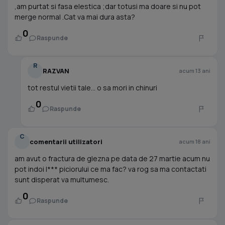
,am purtat si fasa elestica ;dar totusi ma doare si nu pot
merge normal .Cat va mai dura asta?
0
Raspunde
R
RAZVAN
acum 13 ani
tot restul vietii tale... o sa mori in chinuri
0
Raspunde
C
comentarii utilizatori
acum 18 ani
am avut o fractura de glezna pe data de 27 martie acum nu
pot indoi l*** piciorului ce ma fac? va rog sa ma contactati
sunt disperat va multumesc.
0
Raspunde