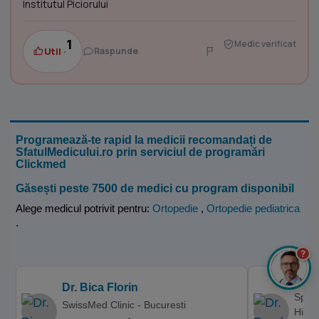
Institutul Piciorului
1
Medic verificat
Util ·
Raspunde
Programează-te rapid la medicii recomandați de
SfatulMedicului.ro prin serviciul de programări
Clickmed
Găsești peste 7500 de medici cu program disponibil
Alege medicul potrivit pentru:
Ortopedie
,
Ortopedie pediatrica
.
?
Dr. 
Dr. Bica Florin
Spita
SwissMed Clinic - Bucuresti
Hipoc