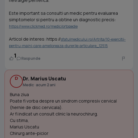
nevralgie periferica.
Este important sa consulti un medic pentru evaluarea
simptomelor si pentru a obtine un diagnostic precis:
https://www.clickmed.ro/medic/ortopedie
Articol de interes: https://
sfatulmedicului.ro/Artrita/10-exercitii-
pentru-maini-care-amelioreaza-durerile-articulare_12515
1
Raspunde
D
Dr. Marius Uscatu
Medic · acum 2 ani
Buna ziua
Poate fi vorba despre un sindrom compresiv cervical
(hernie de disc cervicala).
Ar fi indicat un consult clinic la neurochirurg.
Cu stima,
Marius Uscatu
Chirurg ante-picior