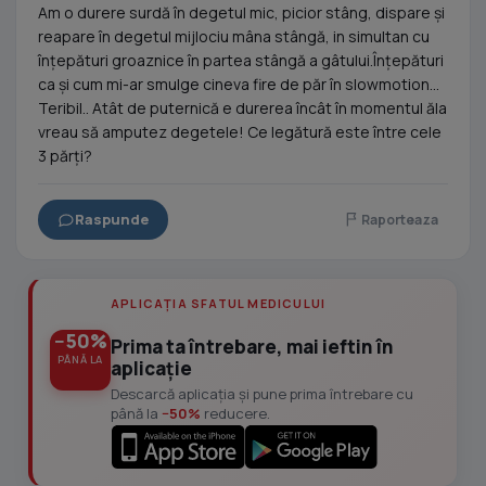
Am o durere surdă în degetul mic, picior stâng, dispare și
reapare în degetul mijlociu mâna stângă, in simultan cu
înțepături groaznice în partea stângă a gâtului.Înțepături
ca și cum mi-ar smulge cineva fire de păr în slowmotion...
Teribil.. Atât de puternică e durerea încât în momentul ăla
vreau să amputez degetele! Ce legătură este între cele
3 părți?
Raspunde
Raporteaza
APLICAȚIA SFATUL MEDICULUI
−50%
Prima ta întrebare, mai ieftin în
PÂNĂ LA
aplicație
Descarcă aplicația și pune prima întrebare cu
până la
−50%
reducere.