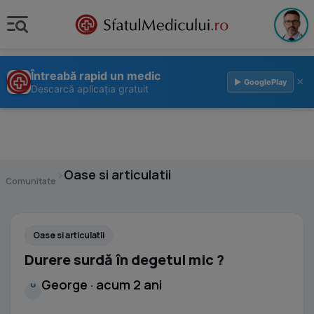
Întreabă rapid un medic
×
▶ GooglePlay
Descarcă aplicația gratuit
›
Oase si articulatii
Comunitate
Oase si articulatii
Durere surdă în degetul mic ?
George · acum 2 ani
G