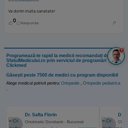
Va dorim multa sanatate!
0
Raspunde
?
Programează-te rapid la medicii recomandați de
SfatulMedicului.ro prin serviciul de programări
Clickmed
Găsești peste 7500 de medici cu program disponibil
Alege medicul potrivit pentru:
Ortopedie
,
Ortopedie pediatrica
.
Dr. Safta Florin
Dr. 
Ortokinetic Dorobanti - Bucuresti
Clini