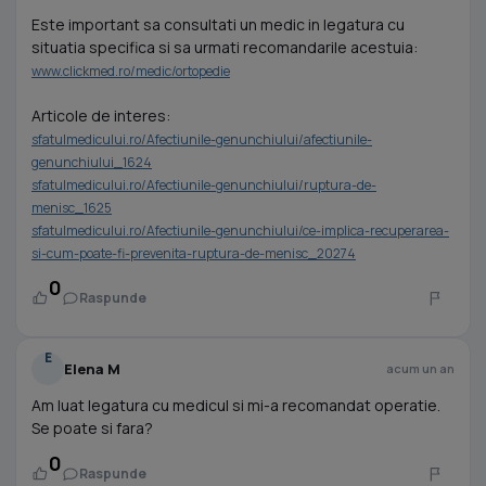
Este important sa consultati un medic in legatura cu
situatia specifica si sa urmati recomandarile acestuia:
www.clickmed.ro/medic/ortopedie
Articole de interes:
sfatulmedicului.ro/Afectiunile-genunchiului/afectiunile-
genunchiului_1624
sfatulmedicului.ro/Afectiunile-genunchiului/ruptura-de-
menisc_1625
sfatulmedicului.ro/Afectiunile-genunchiului/ce-implica-recuperarea-
si-cum-poate-fi-prevenita-ruptura-de-menisc_20274
0
Raspunde
E
Elena M
acum un an
Am luat legatura cu medicul si mi-a recomandat operatie.
Se poate si fara?
0
Raspunde