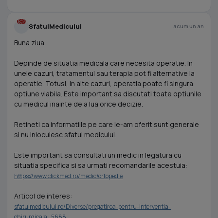
SfatulMedicului
acum un an
Buna ziua,
Depinde de situatia medicala care necesita operatie. In
unele cazuri, tratamentul sau terapia pot fi alternative la
operatie. Totusi, in alte cazuri, operatia poate fi singura
optiune viabila. Este important sa discutati toate optiunile
cu medicul inainte de a lua orice decizie.
Retineti ca informatiile pe care le-am oferit sunt generale
si nu inlocuiesc sfatul medicului.
Este important sa consultati un medic in legatura cu
situatia specifica si sa urmati recomandarile acestuia:
https://www.clickmed.ro/medic/ortopedie
Articol de interes:
sfatulmedicului.ro/Diverse/pregatirea-pentru-interventia-
chirurgicala_5688