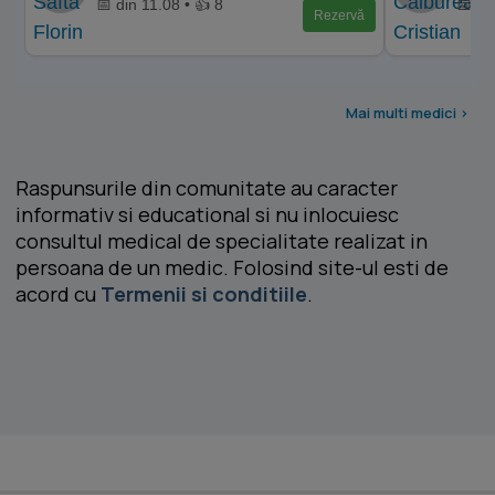
📅 din 11.08 • 👍 8
📅 di
Rezervă
Mai multi medici >
Raspunsurile din comunitate au caracter
informativ si educational si nu inlocuiesc
consultul medical de specialitate realizat in
persoana de un medic. Folosind site-ul esti de
acord cu
Termenii si conditiile
.