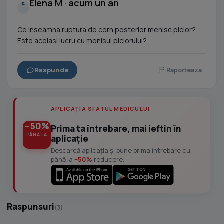
Elena M · acum un an
E
Ce inseamna ruptura de corn posterior menisc picior?
Este acelasi lucru cu menisul piciorului?
Raspunde
Raporteaza
APLICAȚIA SFATUL MEDICULUI
−50%
Prima ta întrebare, mai ieftin în
PÂNĂ LA
aplicație
Descarcă aplicația și pune prima întrebare cu
până la
−50%
reducere.
Raspunsuri
(3)