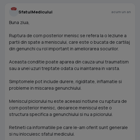
SfatulMedicului
acum un an
Buna ziua,
Ruptura de corn posterior menisc se refera la o leziune a
partii din spate a meniscului, care este o bucata de cartilaj
din genunchi cu rol important in ameliorarea socurilor.
Aceasta conditie poate aparea din cauza unui traumatism
sau a unei uzuri treptate odata cu inaintarea in varsta.
Simptomele pot include durere, rigiditate, inflamatie si
probleme in miscarea genunchiului.
Meniscul piciorului nu este aceeasi notiune cu ruptura de
corn posterior menisc, deoarece meniscul este o
structura specifica a genunchiului si nu a piciorului.
Retineti ca informatiile pe care le-am oferit sunt generale
si nu inlocuiesc sfatul medicului.