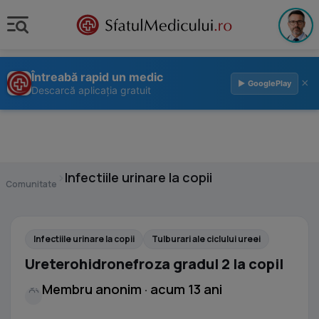
Întreabă rapid un medic
×
▶ GooglePlay
Descarcă aplicația gratuit
›
Infectiile urinare la copii
Comunitate
Infectiile urinare la copii
Tulburari ale ciclului ureei
Ureterohidronefroza gradul 2 la copil
Membru anonim · acum 13 ani