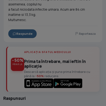
asemenea, copilul nu
a facut niciodata infectie urinara. Acum are 84 cm
inaltime si 13,3 kg.
Multumesc.
Raspunde
Raporteaza
APLICAȚIA SFATUL MEDICULUI
−50%
Prima ta întrebare, mai ieftin în
PÂNĂ LA
aplicație
Descarcă aplicația și pune prima întrebare cu
până la
−50%
reducere.
Raspunsuri