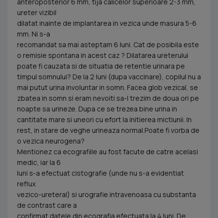
anteroposterior 6 mm, tija calicelor superioare 2-3 mm,
ureter vizibil
dilatat inainte de implantarea in vezica unde masura 5-6
mm. Ni s-a
recomandat sa mai asteptam 6 luni. Cat de posibila este
o remisie spontana in acest caz ? Dilatarea ureterului
poate fi cauzata si de situatia de retentie urinara pe
timpul somnului? De la 2 luni (dupa vaccinare), copilul nu a
mai putut urina involuntar in somn. Facea glob vezical, se
zbatea in somn si eram nevoiti sa-l trezim de doua ori pe
noapte sa urineze. Dupa ce se trezea bine urina in
cantitate mare si uneori cu efort la initierea mictiunii. In
rest, in stare de veghe urineaza normal.Poate fi vorba de
o vezica neurogena?
Mentionez ca ecografiile au fost facute de catre acelasi
medic, iar la 6
luni s-a efectuat cistografie (unde nu s-a evidentiat
reflux
vezico-ureteral) si urografie intravenoasa cu substanta
de contrast care a
confirmat datele din ecografia efectuata la 4 luni. De