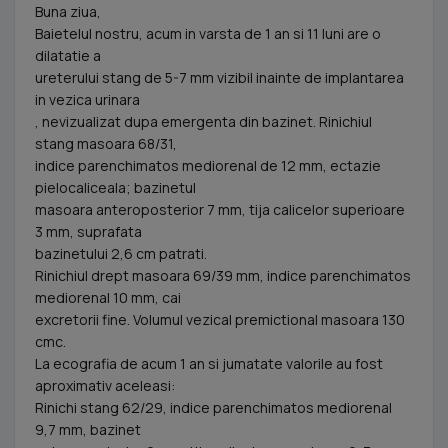
Buna ziua,
Baietelul nostru, acum in varsta de 1 an si 11 luni are o
dilatatie a
ureterului stang de 5-7 mm vizibil inainte de implantarea
in vezica urinara
, nevizualizat dupa emergenta din bazinet. Rinichiul
stang masoara 68/31,
indice parenchimatos mediorenal de 12 mm, ectazie
pielocaliceala; bazinetul
masoara anteroposterior 7 mm, tija calicelor superioare
3 mm, suprafata
bazinetului 2,6 cm patrati.
Rinichiul drept masoara 69/39 mm, indice parenchimatos
mediorenal 10 mm, cai
excretorii fine. Volumul vezical premictional masoara 130
cmc.
La ecografia de acum 1 an si jumatate valorile au fost
aproximativ aceleasi:
Rinichi stang 62/29, indice parenchimatos mediorenal
9,7 mm, bazinet