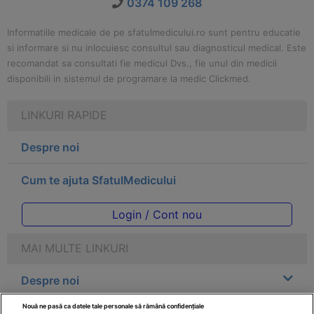
0374 109 268
Informatiile medicale de pe sfatulmedicului.ro sunt pentru educatie
si informare si nu inlocuiesc consultul sau diagnosticul medical. Este
recomandat sa consultati fie medicul Dvs., fie unul din medicii
disponibili in sistemul de programare la medic Clickmed.
LINKURI RAPIDE
Despre noi
Cum te ajuta SfatulMedicului
Login / Cont nou
MAI MULTE LINKURI
Despre noi
Nouă ne pasă ca datele tale personale să rămână confidențiale
Legal