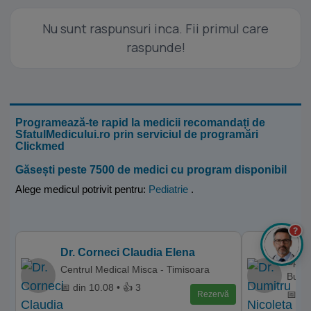
Nu sunt raspunsuri inca. Fii primul care
raspunde!
Programează-te rapid la medicii recomandați de
SfatulMedicului.ro prin serviciul de programări
Clickmed
Găsești peste 7500 de medici cu program disponibil
Alege medicul potrivit pentru:
Pediatrie
.
?
Dr. 
Dr. Corneci Claudia Elena
Spita
Centrul Medical Misca - Timisoara
Bucur
📅 din 10.08 • 👍 3
📅 di
Rezervă