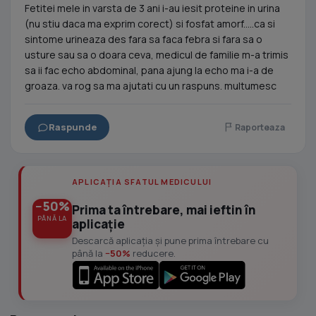
Fetitei mele in varsta de 3 ani i-au iesit proteine in urina
(nu stiu daca ma exprim corect) si fosfat amorf.....ca si
sintome urineaza des fara sa faca febra si fara sa o
usture sau sa o doara ceva, medicul de familie m-a trimis
sa ii fac echo abdominal, pana ajung la echo ma i-a de
groaza. va rog sa ma ajutati cu un raspuns. multumesc
Raspunde
Raporteaza
APLICAȚIA SFATUL MEDICULUI
−50%
Prima ta întrebare, mai ieftin în
PÂNĂ LA
aplicație
Descarcă aplicația și pune prima întrebare cu
până la
−50%
reducere.