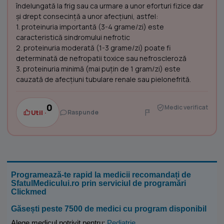
îndelungată la frig sau ca urmare a unor eforturi fizice dar
şi drept consecinţă a unor afecţiuni, astfel:
1. proteinuria importantă (3-4 grame/zi) este
caracteristică sindromului nefrotic
2. proteinuria moderată (1-3 grame/zi) poate fi
determinată de nefropatii toxice sau nefroscleroză
3. proteinuria minimă (mai puţin de 1 gram/zi) este
cauzată de afecţiuni tubulare renale sau pielonefrită.
0
Medic verificat
Util ·
Raspunde
Programează-te rapid la medicii recomandați de
SfatulMedicului.ro prin serviciul de programări
Clickmed
Găsești peste 7500 de medici cu program disponibil
Alege medicul potrivit pentru:
Pediatrie
.