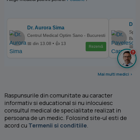
Dr. 
Dr. Aurora Sima
Spita
Centrul Medical Optim Sano - Bucuresti
Bucur
📅 din 13.08 • 👍 13
📅 di
Rezervă
?
Mai multi medici >
Raspunsurile din comunitate au caracter
informativ si educational si nu inlocuiesc
consultul medical de specialitate realizat in
persoana de un medic. Folosind site-ul esti de
acord cu
Termenii si conditiile
.