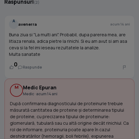
Raspunsuri
(2)
A
avenerra
acum 14 ani
Buna ziua si "La multi ani". Probabil, dupa parerea mea, are
litiaza renala, adica pietre la rinichi. Si eu am avut si am asa
ceva si la fel imi ieseau rezultatele la analize.
Multa sanatate
0
Raspunde
M
Medic Epuran
Medic · acum 14 ani
După confirmarea diagnosticului de proteinurie trebuie
măsurată cantitatea de proteine şi determinarea tipului
de proteine, cu precizarea tipului de proteinurie:
glomerulară, tubulară sau cu altă origine decât rinichiul. Ca
rol de informare, proteinuria poate apare în cazul
deshidratărilor (hemoragii, boli febrile), expunerea