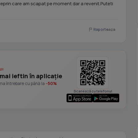
nteprin care am scapat pe moment dar a revenit.Puteti
Raporteaza
UI
mai ieftin în aplicație
ima întrebare cu până la
−50%
Scanează cu telefonul