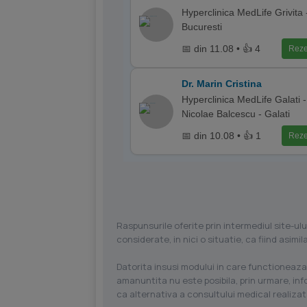
Hyperclinica MedLife Grivita 
Bucuresti
📅 din 11.08 • 👍 4
Reze
Dr. Marin Cristina
Hyperclinica MedLife Galati -
Nicolae Balcescu - Galati
📅 din 10.08 • 👍 1
Reze
Raspunsurile oferite prin intermediul site-ulu
considerate, in nici o situatie, ca fiind asim
Datorita insusi modului in care functioneaza
amanuntita nu este posibila, prin urmare, in
ca alternativa a consultului medical realizat