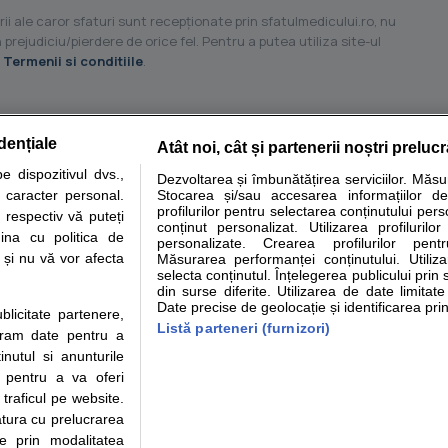
ii ale caror sfaturi sunt recepţionate prin sfatulmedicului.ro, nu
 prejudiciu/pierdere de orice fel. Pentru a putea utiliza site-ul
u
Termenii si conditiile
.
dențiale
Atât noi, cât și partenerii noștri preluc
tare analize
Specialitati medicale
Boli si afectiuni
Calculatoare
 dispozitivul dvs.,
Dezvoltarea și îmbunătățirea serviciilor. Măs
u caracter personal.
Stocarea și/sau accesarea informațiilor de
e informatii despre sanatate disponibile pe sfatulmedicului.ro au scop informativ si ed
profilurilor pentru selectarea conținutului pers
 respectiv vă puteți
analizelor medicale. Va sfatuim, ca pe langa informatia primita pe sfatulmedicului.ro s
conținut personalizat. Utilizarea profilurilor
ina cu politica de
personalizate. Crearea profilurilor pentr
ul de programari la medic Clickmed.
i și nu vă vor afecta
Măsurarea performanței conținutului. Utiliz
selecta conținutul. Înțelegerea publicului prin 
din surse diferite. Utilizarea de date limitat
Drepturile consumatorului
Parteneri
Pen
Date precise de geolocație și identificarea prin
ublicitate partenere,
Protectia consumatorilor -
Inscriere clinica
Cli
Listă parteneri (furnizori)
ucram date pentru a
ANPC
Creaza cont medic
Cau
nutul si anunturile
Solutionarea Alternativa a
Int
., pentru a va oferi
Litigiilor
Vid
 traficul pe website.
Parte din Grupul
Info consumator: 0800.080.999
Cli
atura cu prelucrarea
Formulare europene - CNAS
me
te prin modalitatea
Ministerul Sanatatii - ANMDM