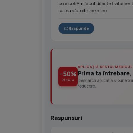
cu e coli.Am facut diferite tratame
sa ma sfatuiti sipe mine
Raspunde
APLICAȚIA SFATUL MEDICUL
Prima ta întrebare, 
−50%
Descarcă aplicația și pune pr
PÂNĂ LA
reducere.
Raspunsuri