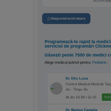
Nu sunt raspu
Raspunde la intrebare
Programează-te rapid la medici
serviciul de programări Clickm
Găsești peste 7500 de medici c
Alege medicul potrivit pentru:
Pediatrie
.
Dr. Ditu Luiza
Centrul Medical MedLife Tar
Jiu - Targu Jiu
📅 din 10.08 • 👍 15
Reze
Dr. Marton Camelia