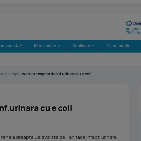
programa
7500 de 
anatate A-Z
Medicamente
Suplimente
Cauta medic
are la copii
›
cum sa scapam de inf.urinara cu e coli
f.urinara cu e coli
 renala dreapta.Delavarsta de 1 an face infecti urinare