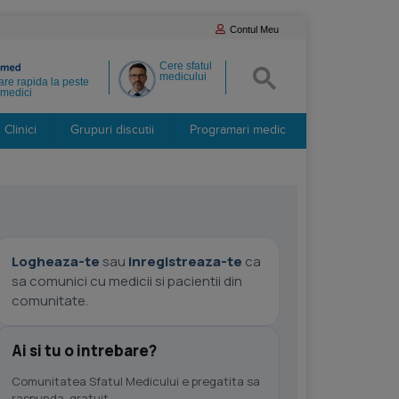
Contul Meu
Cere sfatul
medicului
re rapida la peste
medici
Clinici
Grupuri discutii
Programari medic
Logheaza-te
sau
inregistreaza-te
ca
sa comunici cu medicii si pacientii din
comunitate.
Ai si tu o intrebare?
Comunitatea Sfatul Medicului e pregatita sa
raspunda, gratuit.