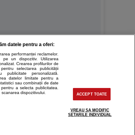
răm datele pentru a oferi:
Stiri medicale
urarea performanței reclamelor.
 pe un dispozitiv. Utilizarea
ucational. Ele nu pot substitui consultul medical direct si
onalizat. Crearea profilurilor de
a consultati fie medicul Dvs., fie unul dintre medicii pe care
 pentru selectarea publicității
u publicitate personalizată.
area datelor limitate pentru a
statistici sau combinații de date
e pentru a selecta publicitatea.
tru pacient
 scanarea dispozitivului.
ACCEPT TOATE
nici si cabinete
ta medic
reaba un medic
VREAU SA MODIFIC
support@sfatulmedicului.ro
SETARILE INDIVIDUAL
eoConsult
0374 109 268
ckmed - programari
dic