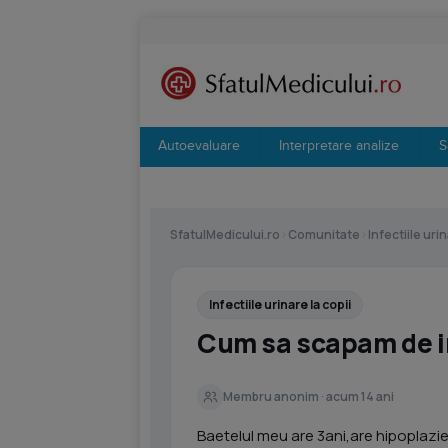
Autoevaluare
Interpretare analize
S
SfatulMedicului.ro
›
Comunitate
›
Infectiile urin
Infectiile urinare la copii
Cum sa scapam de in
Membru anonim · acum 14 ani
Baetelul meu are 3ani,are hipoplazie