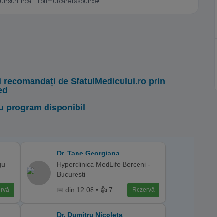
nsuri inca. Fii primul care raspunde!
i recomandați de SfatulMedicului.ro prin
ed
u program disponibil
Dr. Tane Georgiana
gu
Hyperclinica MedLife Berceni -
Bucuresti
📅 din 12.08 • 👍 7
rvă
Rezervă
Dr. Dumitru Nicoleta