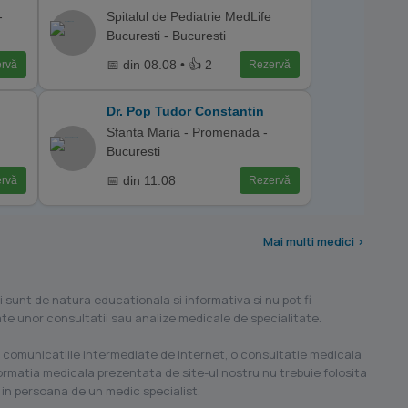
-
Spitalul de Pediatrie MedLife
Bucuresti - Bucuresti
📅 din 08.08 • 👍 2
rvă
Rezervă
Dr. Pop Tudor Constantin
Sfanta Maria - Promenada -
Bucuresti
📅 din 11.08
rvă
Rezervă
Mai multi medici >
i sunt de natura educationala si informativa si nu pot fi
ilate unor consultatii sau analize medicale de specialitate.
 comunicatiile intermediate de internet, o consultatie medicala
formatia medicala prezentata de site-ul nostru nu trebuie folosita
 in persoana de un medic specialist.